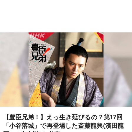
【豊臣兄弟！】えっ生き延びるの？第17回
「小谷落城」で再登場した斎藤龍興(濱田龍