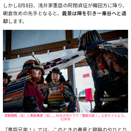
しかし8月8日、浅井家重臣の阿閉貞征が織田方に降り、
朝倉攻めの先手となると、
義景は陣を引き一乗谷へと退
却
します。
斎藤龍興（左）と朝倉義景（右）。NHK大河ドラマ「豊臣兄弟！」公式サイトより。
🄫NHK
『豊臣兄弟！』では、このときの義景と龍興のやりとり