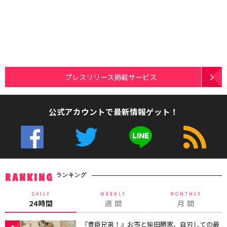
プレスリリース掲載サービス
公式アカウントで最新情報ゲット！
ランキング
RANKING
DAILY
WEEKLY
MONTHLY
24時間
週 間
月 間
『豊臣兄弟！』お市と柴田勝家、自刃しての最