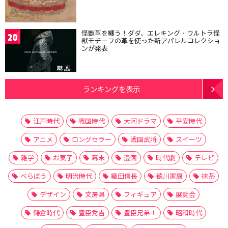
怪獣革を纏う！ダダ、エレキング…ウルトラ怪
20
獣モチーフの革を使った新アパレルコレクショ
ンが発表
ランキングを表示
江戸時代
戦国時代
大河ドラマ
平安時代
アニメ
ロングセラー
戦国武将
スイーツ
雑学
お菓子
幕末
漫画
時代劇
テレビ
べらぼう
明治時代
織田信長
徳川家康
抹茶
デザイン
文房具
フィギュア
展覧会
鎌倉時代
豊臣秀吉
豊臣兄弟！
昭和時代