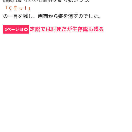
「くそっ！」
の一言を残し、
画面から姿を消す
のでした。
定説では討死だが生存説も残る
2ページ目