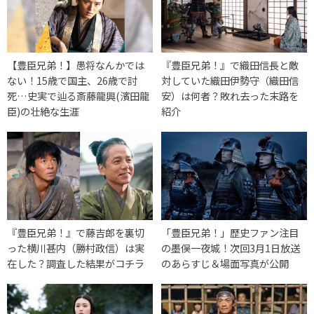
【豊臣兄弟！】愚将なんかでは
『豊臣兄弟！』で織田信長と敵
ない！15歳で国主、26歳で討
対していた織田伊勢守（織田信
死…史実で辿る斎藤龍興(濱田龍
安）は何者？敗れ去った末路を
臣)の壮絶な生涯
紹介
『豊臣兄弟！』で藤吉郎を裏切
「豊臣兄弟！」歴史ファン注目
った横川甚内（勝村政信）は実
の墨俣一夜城！次回3月1日放送
在した？調査した結果がコチラ
のあらすじ＆場面写真が公開