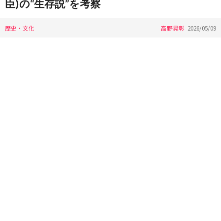
臣)の“生存説”を考察
歴史・文化
高野晃彰
2026/05/09