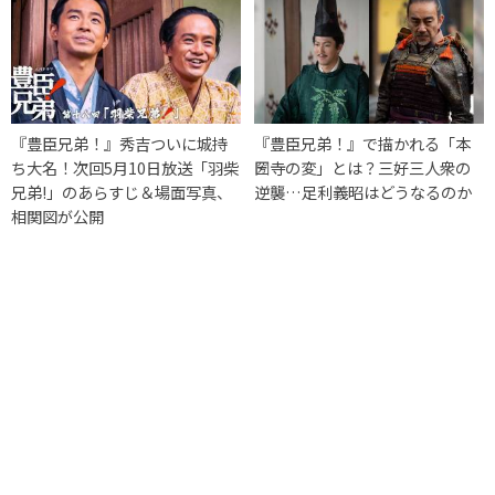
『豊臣兄弟！』秀吉ついに城持
『豊臣兄弟！』で描かれる「本
ち大名！次回5月10日放送「羽柴
圀寺の変」とは？三好三人衆の
兄弟!」のあらすじ＆場面写真、
逆襲…足利義昭はどうなるのか
相関図が公開