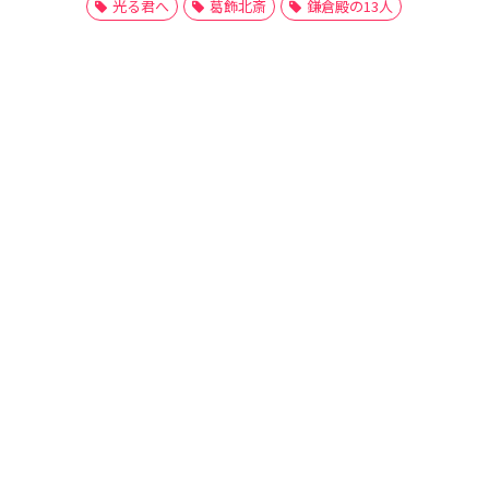
光る君へ
葛飾北斎
鎌倉殿の13人