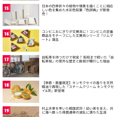
日本の四季折々の植物や情景を描くことに相応
15
しい色を集めた水彩色鉛筆『色辞典』が新発
売！
コンビニおにぎりが文房具に！コンビニの定番
16
商品をモチーフにした文房具シリーズ『ジムマ
ート』誕生
自転車を持つだけで税金？ 昭和まで続いた「自
17
転車税」の意外な歴史と脱税が横行した理由
【季節・数量限定】キンモクセイの香りを天然
18
精油で再現した「スチームクリーム キンモクセ
イ&茶」新登場
村上水軍を率いた戦国武将！幼い弟を支え、共
19
に海へ散った得居通幸の波乱に満ちた生涯