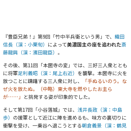
『豊臣兄弟！』第9回「竹中半兵衛という男」で、
織田
信長（演：小栗旬）
によって
美濃国主の座を追われた
斎
藤龍興（演：濱田龍臣）
。
その後、第11回「本圀寺の変」では、三好三人衆ととも
に将軍
足利義昭（演：尾上右近）
を襲撃。本圀寺に火を
放つことに躊躇する三人衆に対し、
「手ぬるいのう。な
ぜ火を放たぬ。（中略）東大寺を燃やしたお主ら
が……」
と挑発する姿が印象的でした。
そして第17回「小谷落城」では、
浅井長政（演：中島
歩）
の援軍として近江に陣を進めるも、味方の裏切りに
衝撃を受け、一乗谷へ退こうとする
朝倉義景（演：鶴見