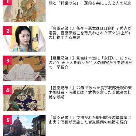
1
期と「辞世の句」…運命を共にした２人の悲劇
『豊臣兄弟！』茶々＝悪女はほぼ創作？秀吉が
2
溺愛、豊臣家滅亡を背負わされた茶々(井上和)
の壮絶すぎる生涯
【豊臣兄弟！】秀吉は本当に「女狂い」だった
3
のか？ 天下人を彩った11人の側室たちを時系列
で一挙紹介
【豊臣兄弟！】22歳で散った長宗我部元親の天
4
才後継者・信親とは？武勇を奮った若武者の壮
絶な最期
『豊臣兄弟！』で描かれた織田信長の道普請は
5
史実？信長が実施した街道整備の施策を紹介