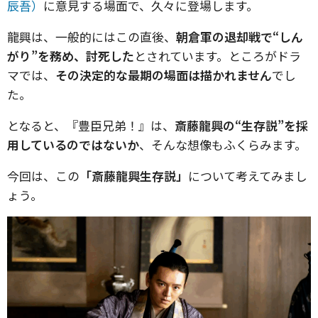
辰吾）
に意見する場面で、久々に登場します。
龍興は、一般的にはこの直後、
朝倉軍の退却戦で“しん
がり”を務め、討死した
とされています。ところがドラ
マでは、
その決定的な最期の場面は描かれません
でし
た。
となると、『豊臣兄弟！』は、
斎藤龍興の“生存説”を採
用しているのではないか
、そんな想像もふくらみます。
今回は、この
「斎藤龍興生存説」
について考えてみまし
ょう。