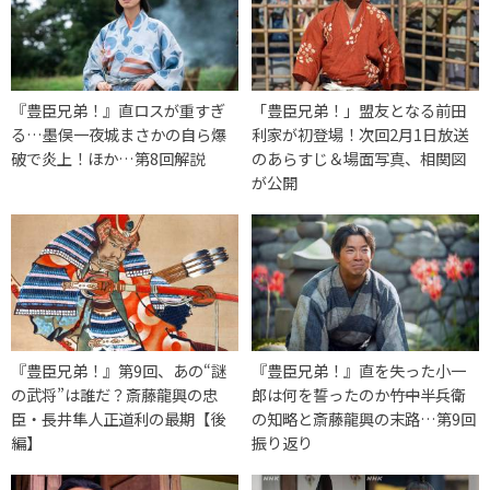
『豊臣兄弟！』直ロスが重すぎ
「豊臣兄弟！」盟友となる前田
る…墨俣一夜城まさかの自ら爆
利家が初登場！次回2月1日放送
破で炎上！ほか…第8回解説
のあらすじ＆場面写真、相関図
が公開
『豊臣兄弟！』第9回、あの“謎
『豊臣兄弟！』直を失った小一
の武将”は誰だ？斎藤龍興の忠
郎は何を誓ったのか――竹中半兵衛
臣・長井隼人正道利の最期【後
の知略と斎藤龍興の末路…第9回
編】
振り返り