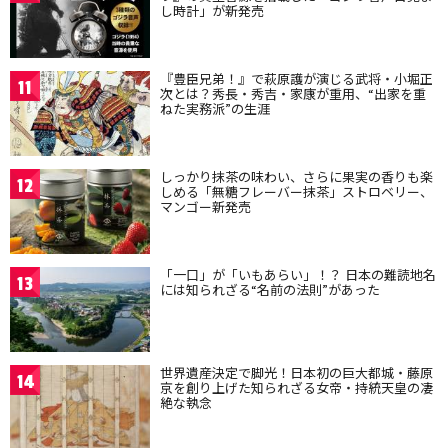
し時計」が新発売
『豊臣兄弟！』で萩原護が演じる武将・小堀正
11
次とは？秀長・秀吉・家康が重用、“出家を重
ねた実務派”の生涯
しっかり抹茶の味わい、さらに果実の香りも楽
12
しめる「無糖フレーバー抹茶」ストロベリー、
マンゴー新発売
「一口」が「いもあらい」！？ 日本の難読地名
13
には知られざる“名前の法則”があった
世界遺産決定で脚光！日本初の巨大都城・藤原
14
京を創り上げた知られざる女帝・持統天皇の凄
絶な執念