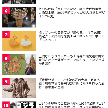
あの装飾は「炎」ではない？縄文時代の国宝・
6
火焔型土器、5000年前の人々が刻んだ謎とデザ
インの秘密
鳩サブレーの豊島屋が『鳩の日』（8月10日）
7
限定グッズ詳細を発表！今年はシリコンポーチ
「はとっこ」
土偶なりきりパーカーも！青森の縄文遺跡群で
8
発掘された土偶がモチーフのキュートなグッズ
が新発売
『豊臣兄弟！』小一郎の5万の大軍に徹底抗
9
戦！切腹覚悟で長宗我部元親に降伏を迫った武
将・谷忠澄の生涯
ゴジラの咆哮で目覚める朝…1954年公開『ゴジ
10
ラ』の貴重音源を搭載した「ゴジラ音声目覚ま