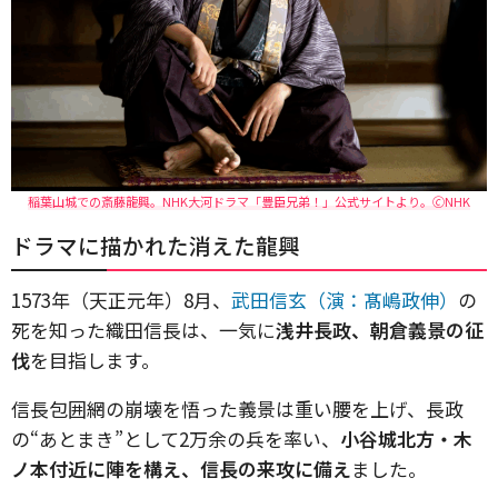
稲葉山城での斎藤龍興。NHK大河ドラマ「豊臣兄弟！」公式サイトより。🄫NHK
ドラマに描かれた消えた龍興
1573年（天正元年）8月、
武田信玄（演：髙嶋政伸）
の
死を知った織田信長は、一気に
浅井長政、朝倉義景の征
伐
を目指します。
信長包囲網の崩壊を悟った義景は重い腰を上げ、長政
の“あとまき”として2万余の兵を率い、
小谷城北方・木
ノ本付近に陣を構え、信長の来攻に備え
ました。