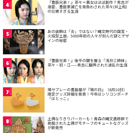
『豊臣兄弟！』茶々＝悪女はほぼ創作？秀吉が
4
溺愛、豊臣家滅亡を背負わされた茶々(井上和)
の壮絶すぎる生涯
あの装飾は「炎」ではない？縄文時代の国宝・
5
火焔型土器、5000年前の人々が刻んだ謎とデザ
インの秘密
『豊臣兄弟！』後半の鍵を握る「浅井三姉妹」
6
茶々・初・江——秀吉に翻弄された波乱の生涯
鳩サブレーの豊島屋が『鳩の日』（8月10日）
7
限定グッズ詳細を発表！今年はシリコンポーチ
「はとっこ」
土偶なりきりパーカーも！青森の縄文遺跡群で
8
発掘された土偶がモチーフのキュートなグッズ
が新発売