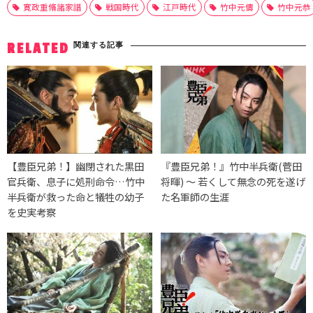
寛政重脩諸家譜
戦国時代
江戸時代
竹中元儔
竹中元恭
関連する記事
RELATED
【豊臣兄弟！】幽閉された黒田
『豊臣兄弟！』竹中半兵衛(菅田
官兵衛、息子に処刑命令…竹中
将暉) 〜 若くして無念の死を遂げ
半兵衛が救った命と犠牲の幼子
た名軍師の生涯
を史実考察