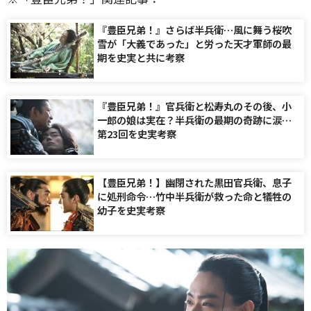
『豊臣兄弟！』さらば半兵衛…風に舞う桜吹
雪が「大義であった」と労った天才軍師の最
期を史実と共に考察
『豊臣兄弟！』官兵衛と松寿丸のその後、小
一郎の娘は実在？半兵衛の最期の奇跡に涙…
第23回を史実考察
【豊臣兄弟！】幽閉された黒田官兵衛、息子
に処刑命令…竹中半兵衛が救った命と犠牲の
幼子を史実考察