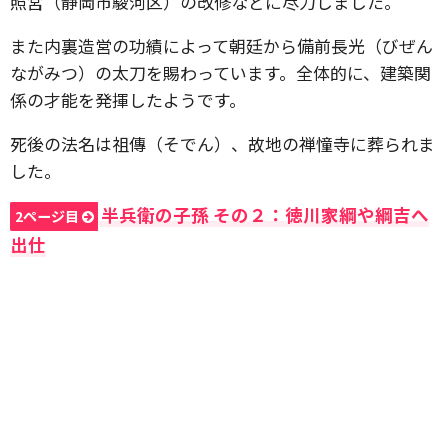
照宮（静岡市駿河区）の改修などに尽力しました。
また内裏造営の功績によって朝廷から備前長光（びぜん
ながみつ）の太刀を賜わっています。全体的に、建築関
係の才能を発揮したようです。
死後の法名は祖傳（そでん）、故地の禅憧寺に葬られま
した。
半兵衛の子孫 その２：徳川家綱や綱吉へ
2ページ目
出仕