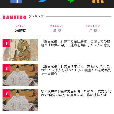
ランキング
RANKING
DAILY
WEEKLY
MONTHLY
24時間
週 間
月 間
『豊臣兄弟！』お市と柴田勝家、自刃しての最
1
期と「辞世の句」…運命を共にした２人の悲劇
【豊臣兄弟！】秀吉は本当に「女狂い」だった
2
のか？ 天下人を彩った11人の側室たちを時系列
で一挙紹介
なぜ浅井の旧臣は秀吉に従ったのか？ 武力を使
3
わず“自分の味方”に変えた裏工作の技法とは