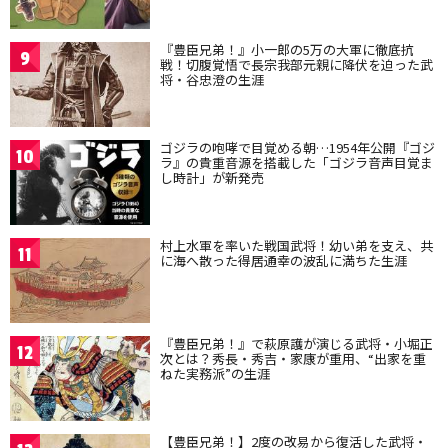
『豊臣兄弟！』小一郎の5万の大軍に徹底抗
9
戦！切腹覚悟で長宗我部元親に降伏を迫った武
将・谷忠澄の生涯
ゴジラの咆哮で目覚める朝…1954年公開『ゴジ
10
ラ』の貴重音源を搭載した「ゴジラ音声目覚ま
し時計」が新発売
村上水軍を率いた戦国武将！幼い弟を支え、共
11
に海へ散った得居通幸の波乱に満ちた生涯
『豊臣兄弟！』で萩原護が演じる武将・小堀正
12
次とは？秀長・秀吉・家康が重用、“出家を重
ねた実務派”の生涯
【豊臣兄弟！】2度の改易から復活した武将・