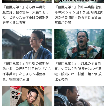
『豊臣兄弟！』さらば半兵衛…
「豊臣兄弟！」竹中半兵衛(菅田
風に舞う桜吹雪が「大義であっ
将暉)のメイン回！次回3月8日放
た」と労った天才軍師の最期を
送の予告映像・あらすじ＆場面
史実と共に考察
写真が公開
『豊臣兄弟！』半兵衛の最期が
『豊臣兄弟！』上月城の全員自
訪れる…次回6月14日放送「さら
害、史実は？別所長治はなぜ謀
ば半兵衛」あらすじ＆場面写
叛？饅頭こわい村重…第22回放
真、相関図が公開
送を考察