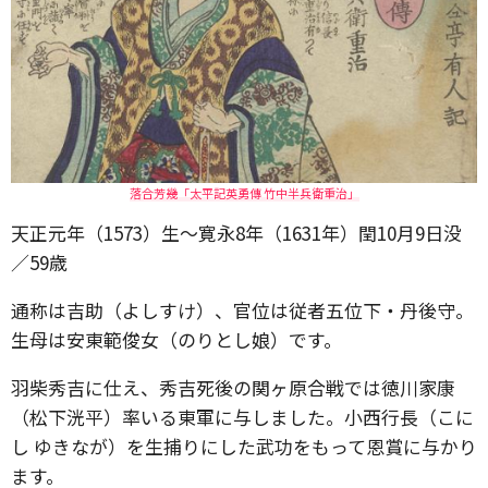
落合芳幾「太平記英勇傳 竹中半兵衛重治」
天正元年（1573）生～寛永8年（1631年）閏10月9日没
／59歳
通称は吉助（よしすけ）、官位は従者五位下・丹後守。
生母は安東範俊女（のりとし娘）です。
羽柴秀吉に仕え、秀吉死後の関ヶ原合戦では徳川家康
（松下洸平）率いる東軍に与しました。小西行長（こに
し ゆきなが）を生捕りにした武功をもって恩賞に与かり
ます。