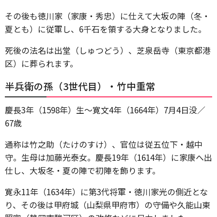
その後も徳川家（家康・秀忠）に仕えて大坂の陣（冬・
夏とも）に従軍し、6千石を領する大身となりました。
死後の法名は出堂（しゅつどう）、芝泉岳寺（東京都港
区）に葬られます。
半兵衛の孫（3世代目）・竹中重常
慶長3年（1598年）生～寛文4年（1664年）7月4日没／
67歳
通称は竹之助（たけのすけ）、官位は従五位下・越中
守。生母は加藤光泰女。慶長19年（1614年）に家康へ出
仕し、大坂冬・夏の陣で初陣を飾ります。
寛永11年（1634年）に第3代将軍・徳川家光の側近とな
り、その後は甲府城（山梨県甲府市）の守備や久能山東