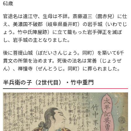
61歳
官途名は遠江守、生母は不詳。斎藤道三（麿赤兒）に仕
え、美濃国不破郡（岐阜県垂井町）の岩手城（いわでじ
ょう。竹中氏陣屋跡）に立て籠もった岩手弾正を滅ぼ
し、岩手城の主となりました。
後に菩提山城（ぼだいさんじょう。同町）を築いて6千
貫文の所領を治めます。死後の法名は常善（じょうぜ
ん）、禅憧寺（ぜんとうじ。同町）に葬られました。
半兵衛の子（2世代目）・竹中重門