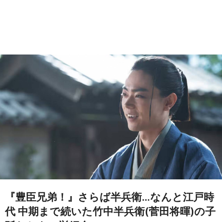
『豊臣兄弟！』さらば半兵衛…なんと江戸時
代 中期まで続いた竹中半兵衛(菅田将暉)の子