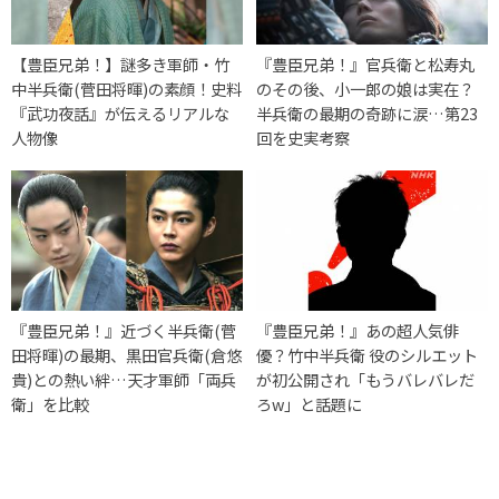
【豊臣兄弟！】謎多き軍師・竹
『豊臣兄弟！』官兵衛と松寿丸
中半兵衛(菅田将暉)の素顔！史料
のその後、小一郎の娘は実在？
『武功夜話』が伝えるリアルな
半兵衛の最期の奇跡に涙…第23
人物像
回を史実考察
『豊臣兄弟！』近づく半兵衛(菅
『豊臣兄弟！』あの超人気俳
田将暉)の最期、黒田官兵衛(倉悠
優？竹中半兵衛 役のシルエット
貴)との熱い絆…天才軍師「両兵
が初公開され「もうバレバレだ
衛」を比較
ろw」と話題に