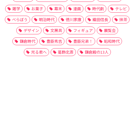
雑学
お菓子
幕末
漫画
時代劇
テレビ
べらぼう
明治時代
徳川家康
織田信長
抹茶
デザイン
文房具
フィギュア
展覧会
鎌倉時代
豊臣秀吉
豊臣兄弟！
昭和時代
光る君へ
葛飾北斎
鎌倉殿の13人