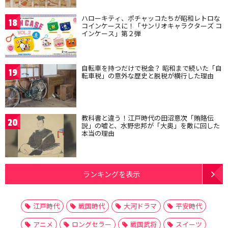
ハローキティ、ポチャッコたちが昭和レトロな
18
コインケースに！「サンリオキャラクターズ コ
インケース」第２弾
自転車を持つだけで税金？ 昭和まで続いた「自
19
転車税」の意外な歴史と脱税が横行した理由
教科書と違う！江戸時代の田沼意次「賄賂伝
20
説」の嘘と、水野忠邦が「大奥」を敵に回した
本当の理由
ランキングを表示
江戸時代
戦国時代
大河ドラマ
平安時代
アニメ
ロングセラー
戦国武将
スイーツ