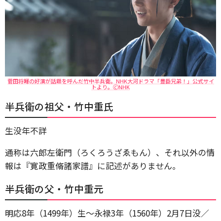
菅田将暉の好演が話題を呼んだ竹中半兵衛。NHK大河ドラマ「豊臣兄弟！」公式サイ
トより。🄫NHK
半兵衛の祖父・竹中重氏
生没年不詳
通称は六郎左衛門（ろくろうざゑもん）、それ以外の情
報は『寛政重脩諸家譜』に記述がありません。
半兵衛の父・竹中重元
明応8年（1499年）生～永禄3年（1560年）2月7日没／