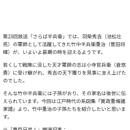
第23回放送「さらば半兵衛」では、羽柴秀吉（池松壮
亮）の軍師として活躍してきた竹中半兵衛重治（菅田将
暉）が、いよいよ最期の時を迎えるようです。
若くして戦陣に没した天才軍師の志は小寺官兵衛（倉悠
貴）に受け継がれ、秀吉の天下獲りを見事に支え上げた
のでした。
そんな竹中半兵衛には子孫がおり、その家名は後世に伝
えられています。今回は江戸時代の系図集『寛政重脩諸
家譜』より、竹中重治の子孫たちを紹介したいと思いま
す。
※「豊臣兄弟！」関連記事：