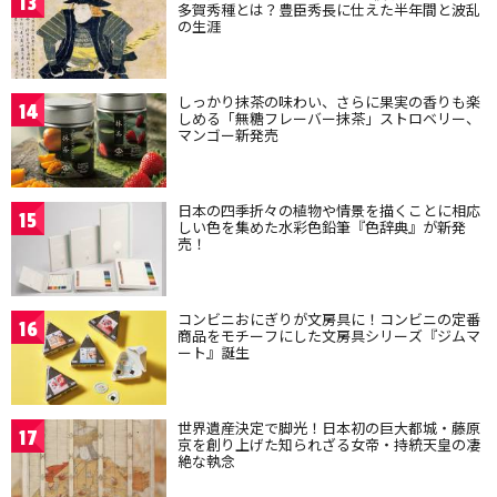
13
多賀秀種とは？豊臣秀長に仕えた半年間と波乱
の生涯
しっかり抹茶の味わい、さらに果実の香りも楽
14
しめる「無糖フレーバー抹茶」ストロベリー、
マンゴー新発売
日本の四季折々の植物や情景を描くことに相応
15
しい色を集めた水彩色鉛筆『色辞典』が新発
売！
コンビニおにぎりが文房具に！コンビニの定番
16
商品をモチーフにした文房具シリーズ『ジムマ
ート』誕生
世界遺産決定で脚光！日本初の巨大都城・藤原
17
京を創り上げた知られざる女帝・持統天皇の凄
絶な執念