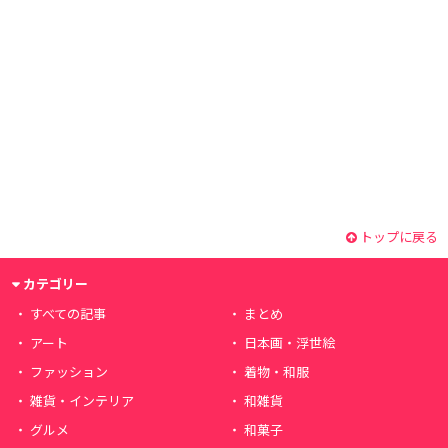
トップに戻る
カテゴリー
すべての記事
まとめ
アート
日本画・浮世絵
ファッション
着物・和服
雑貨・インテリア
和雑貨
グルメ
和菓子