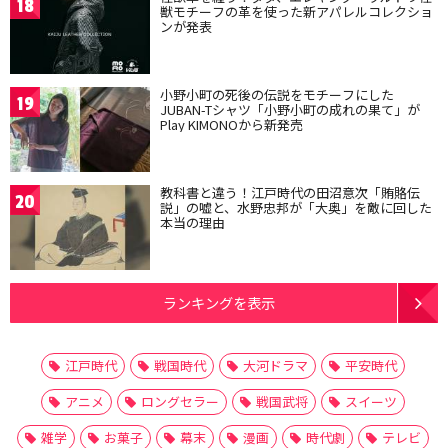
18
獣モチーフの革を使った新アパレルコレクショ
ンが発表
小野小町の死後の伝説をモチーフにした
19
JUBAN-Tシャツ「小野小町の成れの果て」が
Play KIMONOから新発売
教科書と違う！江戸時代の田沼意次「賄賂伝
20
説」の嘘と、水野忠邦が「大奥」を敵に回した
本当の理由
ランキングを表示
江戸時代
戦国時代
大河ドラマ
平安時代
アニメ
ロングセラー
戦国武将
スイーツ
雑学
お菓子
幕末
漫画
時代劇
テレビ