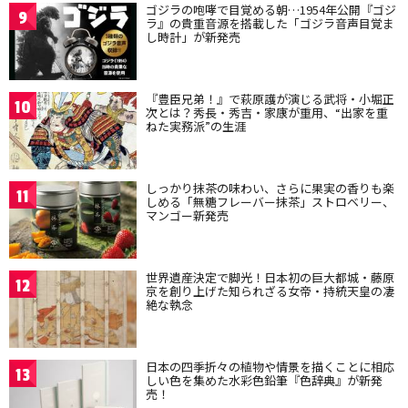
ゴジラの咆哮で目覚める朝…1954年公開『ゴジ
9
ラ』の貴重音源を搭載した「ゴジラ音声目覚ま
し時計」が新発売
『豊臣兄弟！』で萩原護が演じる武将・小堀正
10
次とは？秀長・秀吉・家康が重用、“出家を重
ねた実務派”の生涯
しっかり抹茶の味わい、さらに果実の香りも楽
11
しめる「無糖フレーバー抹茶」ストロベリー、
マンゴー新発売
世界遺産決定で脚光！日本初の巨大都城・藤原
12
京を創り上げた知られざる女帝・持統天皇の凄
絶な執念
日本の四季折々の植物や情景を描くことに相応
13
しい色を集めた水彩色鉛筆『色辞典』が新発
売！