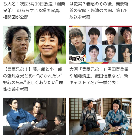
ち大名！次回5月10日放送「羽柴
は史実？義昭のその後、義景斬
兄弟!」のあらすじ＆場面写真、
首の実際…怒涛の展開、第17回
相関図が公開
放送を考察
【豊臣兄弟！】藤吉郎と小一郎
大河「豊臣兄弟！」黒田官兵衛
の強烈な光と影…“好かれたい”
や加藤清正、織田信忠など、新
野心の兄vs“正しくありたい” 理
キャスト７名が一挙発表！
性の弟を考察