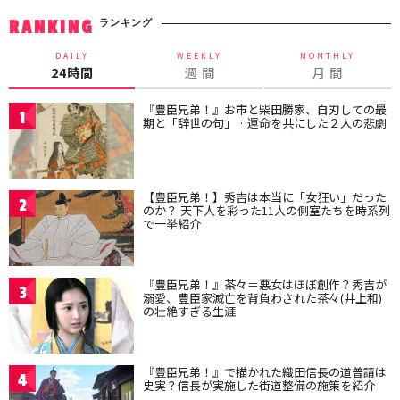
ランキング
RANKING
DAILY
WEEKLY
MONTHLY
24時間
週 間
月 間
『豊臣兄弟！』お市と柴田勝家、自刃しての最
1
期と「辞世の句」…運命を共にした２人の悲劇
【豊臣兄弟！】秀吉は本当に「女狂い」だった
2
のか？ 天下人を彩った11人の側室たちを時系列
で一挙紹介
『豊臣兄弟！』茶々＝悪女はほぼ創作？秀吉が
3
溺愛、豊臣家滅亡を背負わされた茶々(井上和)
の壮絶すぎる生涯
『豊臣兄弟！』で描かれた織田信長の道普請は
4
史実？信長が実施した街道整備の施策を紹介