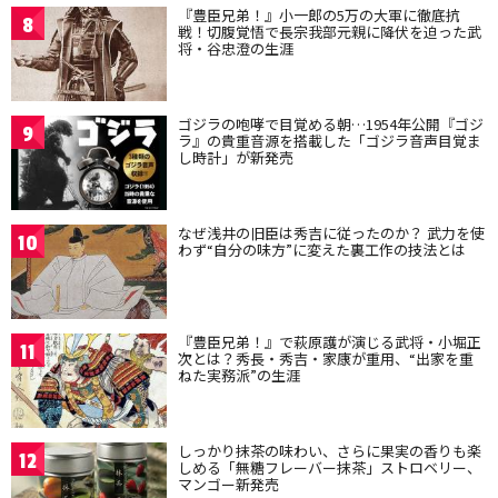
『豊臣兄弟！』小一郎の5万の大軍に徹底抗
8
戦！切腹覚悟で長宗我部元親に降伏を迫った武
将・谷忠澄の生涯
ゴジラの咆哮で目覚める朝…1954年公開『ゴジ
9
ラ』の貴重音源を搭載した「ゴジラ音声目覚ま
し時計」が新発売
なぜ浅井の旧臣は秀吉に従ったのか？ 武力を使
10
わず“自分の味方”に変えた裏工作の技法とは
『豊臣兄弟！』で萩原護が演じる武将・小堀正
11
次とは？秀長・秀吉・家康が重用、“出家を重
ねた実務派”の生涯
しっかり抹茶の味わい、さらに果実の香りも楽
12
しめる「無糖フレーバー抹茶」ストロベリー、
マンゴー新発売