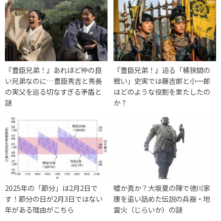
『豊臣兄弟！』あれほど仲の良
『豊臣兄弟！』迫る「桶狭間の
い兄弟なのに…豊臣秀吉と秀長
戦い」史実では藤吉郎と小一郎
の実父を巡る切なすぎる矛盾と
はどのような役割を果たしたの
謎
か？
2025年の「節分」は2月2日で
嘘か真か？大坂夏の陣で徳川家
す！節分の日が2月3日ではない
康を追い詰めた伝説の兵器・地
年がある理由がこちら
雷火（じらいか）の謎