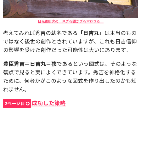
日光東照宮の「見ざる聞かざる言わざる」
考えてみれば秀吉の幼名である
「日吉丸」
は本当のもの
ではなく後世の創作とされていますが、これも日吉信仰
の影響を受けた創作だった可能性は大いにあります。
豊臣秀吉＝日吉丸＝猿
であるという図式は、そのような
観点で見ると実によくできています。秀吉を神格化する
ために、何者かがこのような図式を作り出したのかも知
れません。
成功した策略
2ページ目