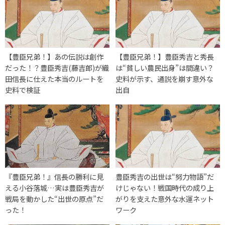
【豊臣兄弟！】あの伝説は創作
【豊臣兄弟！】豊臣秀吉と秀長
だった！？豊臣秀吉(藤吉郎)が織
は“貧しい農民出身”は間違い？
田信長に仕えた本当のルートを
史料が示す、通説を崩す意外な
史料で検証
出自
『豊臣兄弟！』信長の勝利に見
豊臣秀吉の出世は“努力物語”だ
える小谷落城…実は豊臣秀吉が
けじゃない！戦国時代の成り上
戦局を動かした“出世の原点”だ
がりを支えた意外な水運ネット
った！
ワーク