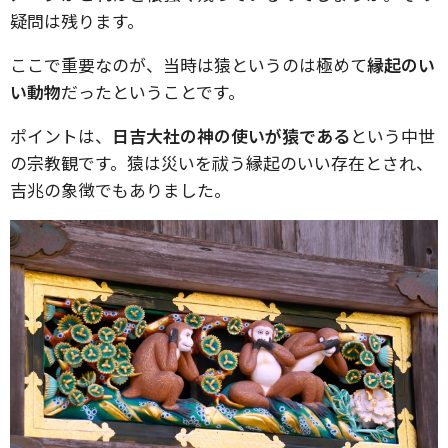
疑問は残ります。
ここで重要なのが、当時は猿というのは極めて
縁起のい
い動物
だったということです。
ポイントは、
日吉大社の神の使いが猿である
という中世
の宗教観です。猿は災いを祓う縁起のいい存在とされ、
吉兆の象徴でもありました。