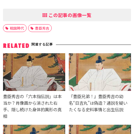
この記事の画像一覧
戦国時代
豊臣秀吉
関連する記事
RELATED
豊臣秀吉の「六本指伝説」は本
『豊臣兄弟！』豊臣秀吉の幼
当か？肖像画から消された右
名“日吉丸”は偽造？通説を疑い
手、隠し続けた身体的異形の真
たくなる史料事情と出生伝説
相