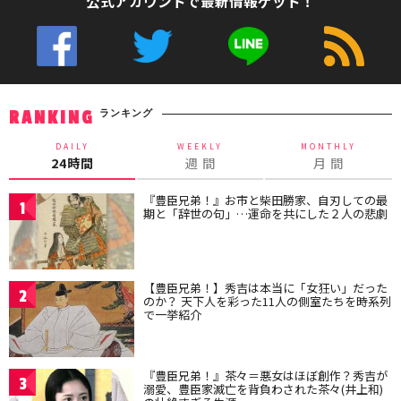
公式アカウントで最新情報ゲット！
ランキング
RANKING
DAILY
WEEKLY
MONTHLY
24時間
週 間
月 間
『豊臣兄弟！』お市と柴田勝家、自刃しての最
1
期と「辞世の句」…運命を共にした２人の悲劇
【豊臣兄弟！】秀吉は本当に「女狂い」だった
2
のか？ 天下人を彩った11人の側室たちを時系列
で一挙紹介
『豊臣兄弟！』茶々＝悪女はほぼ創作？秀吉が
3
溺愛、豊臣家滅亡を背負わされた茶々(井上和)