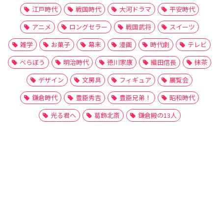
江戸時代
戦国時代
大河ドラマ
平安時代
アニメ
ロングセラー
戦国武将
スイーツ
雑学
お菓子
幕末
漫画
時代劇
テレビ
べらぼう
明治時代
徳川家康
織田信長
抹茶
デザイン
文房具
フィギュア
展覧会
鎌倉時代
豊臣秀吉
豊臣兄弟！
昭和時代
光る君へ
葛飾北斎
鎌倉殿の13人