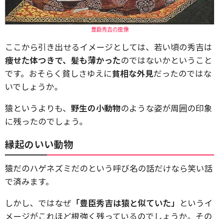
豊臣秀吉の座像
ここから引き出せるイメージとしては、若い頃の秀吉は
痩せた体つきで、髪も薄かった
のではないかということ
です。おそらく貧しさゆえに
貧相な外見
だったのではな
いでしょうか。
猿というよりも、
野生の小動物
のような姿が周囲の印象
に残ったのでしょう。
縁起のいい動物
猿だのハゲネズミだのという呼び名の話だけなら笑い話
で済みます。
しかし、ではなぜ
「豊臣秀吉は猿と似ていた」
というイ
メージがこれほど根強く残っているのでしょうか。その