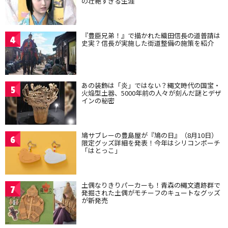
の壮絶すぎる生涯
『豊臣兄弟！』で描かれた織田信長の道普請は
4
史実？信長が実施した街道整備の施策を紹介
あの装飾は「炎」ではない？縄文時代の国宝・
5
火焔型土器、5000年前の人々が刻んだ謎とデザ
インの秘密
鳩サブレーの豊島屋が『鳩の日』（8月10日）
6
限定グッズ詳細を発表！今年はシリコンポーチ
「はとっこ」
土偶なりきりパーカーも！青森の縄文遺跡群で
7
発掘された土偶がモチーフのキュートなグッズ
が新発売