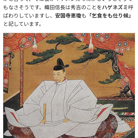
もなさそうです。織田信長は秀吉のことを
ハゲネズミ
呼
ばわりしていますし、
安国寺恵瓊
も
「乞食をも仕り候」
と記しています。