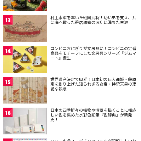
村上水軍を率いた戦国武将！幼い弟を支え、共
13
に海へ散った得居通幸の波乱に満ちた生涯
コンビニおにぎりが文房具に！コンビニの定番
14
商品をモチーフにした文房具シリーズ『ジムマ
ート』誕生
世界遺産決定で脚光！日本初の巨大都城・藤原
15
京を創り上げた知られざる女帝・持統天皇の凄
絶な執念
日本の四季折々の植物や情景を描くことに相応
16
しい色を集めた水彩色鉛筆『色辞典』が新発
売！
ハローキティ、ポチャッコたちが昭和レトロな