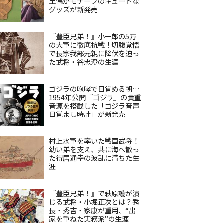
土偶がモチーフのキュートな
グッズが新発売
『豊臣兄弟！』小一郎の5万
の大軍に徹底抗戦！切腹覚悟
で長宗我部元親に降伏を迫っ
た武将・谷忠澄の生涯
ゴジラの咆哮で目覚める朝…
1954年公開『ゴジラ』の貴重
音源を搭載した「ゴジラ音声
目覚まし時計」が新発売
村上水軍を率いた戦国武将！
幼い弟を支え、共に海へ散っ
た得居通幸の波乱に満ちた生
涯
『豊臣兄弟！』で萩原護が演
じる武将・小堀正次とは？秀
長・秀吉・家康が重用、“出
家を重ねた実務派”の生涯