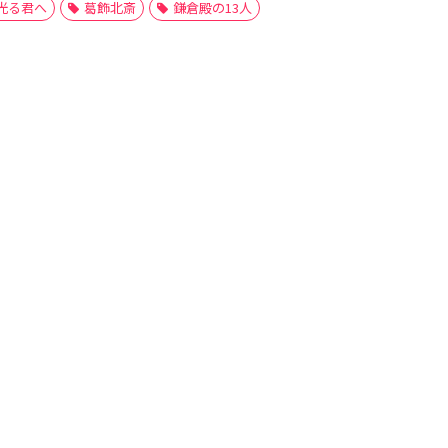
光る君へ
葛飾北斎
鎌倉殿の13人