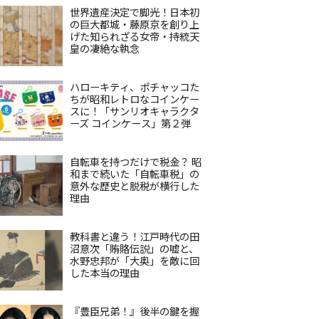
世界遺産決定で脚光！日本初
の巨大都城・藤原京を創り上
げた知られざる女帝・持統天
皇の凄絶な執念
ハローキティ、ポチャッコた
ちが昭和レトロなコインケー
スに！「サンリオキャラクタ
ーズ コインケース」第２弾
自転車を持つだけで税金？ 昭
和まで続いた「自転車税」の
意外な歴史と脱税が横行した
理由
教科書と違う！江戸時代の田
沼意次「賄賂伝説」の嘘と、
水野忠邦が「大奥」を敵に回
した本当の理由
『豊臣兄弟！』後半の鍵を握