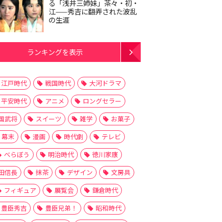
る「浅井三姉妹」茶々・初・
江——秀吉に翻弄された波乱
の生涯
ランキングを表示
江戸時代
戦国時代
大河ドラマ
平安時代
アニメ
ロングセラー
国武将
スイーツ
雑学
お菓子
幕末
漫画
時代劇
テレビ
べらぼう
明治時代
徳川家康
田信長
抹茶
デザイン
文房具
フィギュア
展覧会
鎌倉時代
豊臣秀吉
豊臣兄弟！
昭和時代