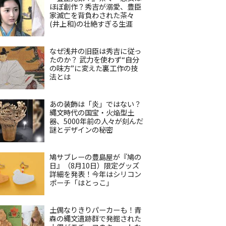
ほぼ創作？秀吉が溺愛、豊臣
家滅亡を背負わされた茶々
(井上和)の壮絶すぎる生涯
なぜ浅井の旧臣は秀吉に従っ
たのか？ 武力を使わず“自分
の味方”に変えた裏工作の技
法とは
あの装飾は「炎」ではない？
縄文時代の国宝・火焔型土
器、5000年前の人々が刻んだ
謎とデザインの秘密
鳩サブレーの豊島屋が『鳩の
日』（8月10日）限定グッズ
詳細を発表！今年はシリコン
ポーチ「はとっこ」
土偶なりきりパーカーも！青
森の縄文遺跡群で発掘された