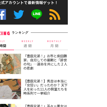
公式アカウントで最新情報ゲット！
ランキング
KING
ILY
WEEKLY
MONTHLY
4時間
週 間
月 間
『豊臣兄弟！』お市と柴田勝
家、自刃しての最期と「辞世
の句」…運命を共にした２人
の悲劇
【豊臣兄弟！】秀吉は本当に
「女狂い」だったのか？ 天下
人を彩った11人の側室たちを
時系列で一挙紹介
『豊臣兄弟！』茶々＝悪女は