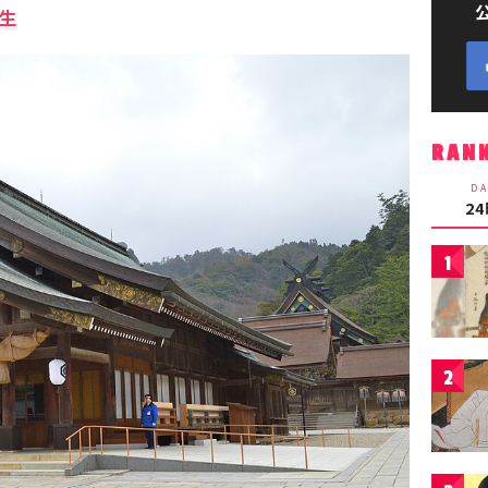
半生
RAN
DA
2
1
2