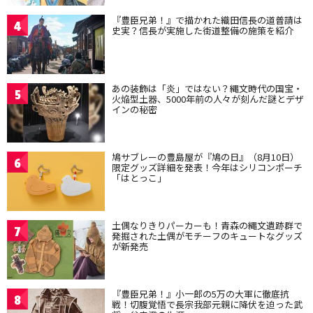
『豊臣兄弟！』で描かれた織田信長の道普請は
4
史実？信長が実施した街道整備の施策を紹介
あの装飾は「炎」ではない？縄文時代の国宝・
5
火焔型土器、5000年前の人々が刻んだ謎とデザ
インの秘密
鳩サブレーの豊島屋が『鳩の日』（8月10日）
6
限定グッズ詳細を発表！今年はシリコンポーチ
「はとっこ」
土偶なりきりパーカーも！青森の縄文遺跡群で
7
発掘された土偶がモチーフのキュートなグッズ
が新発売
『豊臣兄弟！』小一郎の5万の大軍に徹底抗
8
戦！切腹覚悟で長宗我部元親に降伏を迫った武