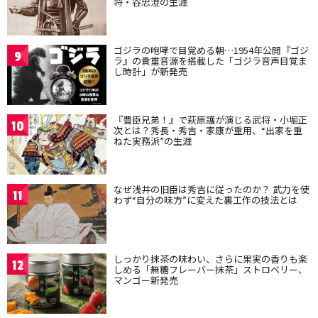
将・谷忠澄の生涯
ゴジラの咆哮で目覚める朝…1954年公開『ゴジ
9
ラ』の貴重音源を搭載した「ゴジラ音声目覚ま
し時計」が新発売
『豊臣兄弟！』で萩原護が演じる武将・小堀正
10
次とは？秀長・秀吉・家康が重用、“出家を重
ねた実務派”の生涯
なぜ浅井の旧臣は秀吉に従ったのか？ 武力を使
11
わず“自分の味方”に変えた裏工作の技法とは
しっかり抹茶の味わい、さらに果実の香りも楽
12
しめる「無糖フレーバー抹茶」ストロベリー、
マンゴー新発売