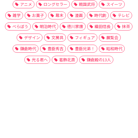
アニメ
ロングセラー
戦国武将
スイーツ
雑学
お菓子
幕末
漫画
時代劇
テレビ
べらぼう
明治時代
徳川家康
織田信長
抹茶
デザイン
文房具
フィギュア
展覧会
鎌倉時代
豊臣秀吉
豊臣兄弟！
昭和時代
光る君へ
葛飾北斎
鎌倉殿の13人