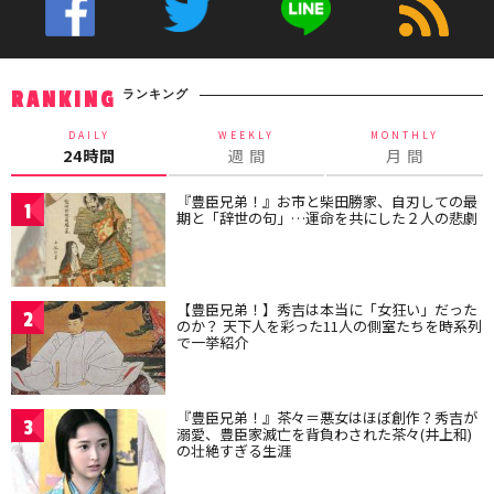
ランキング
RANKING
DAILY
WEEKLY
MONTHLY
24時間
週 間
月 間
『豊臣兄弟！』お市と柴田勝家、自刃しての最
1
期と「辞世の句」…運命を共にした２人の悲劇
【豊臣兄弟！】秀吉は本当に「女狂い」だった
2
のか？ 天下人を彩った11人の側室たちを時系列
で一挙紹介
『豊臣兄弟！』茶々＝悪女はほぼ創作？秀吉が
3
溺愛、豊臣家滅亡を背負わされた茶々(井上和)
の壮絶すぎる生涯