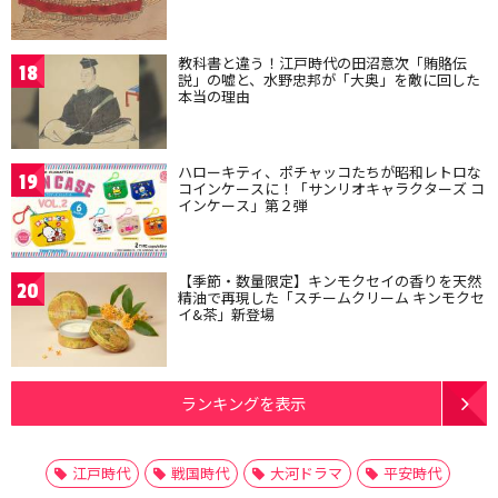
教科書と違う！江戸時代の田沼意次「賄賂伝
18
説」の嘘と、水野忠邦が「大奥」を敵に回した
本当の理由
ハローキティ、ポチャッコたちが昭和レトロな
19
コインケースに！「サンリオキャラクターズ コ
インケース」第２弾
【季節・数量限定】キンモクセイの香りを天然
20
精油で再現した「スチームクリーム キンモクセ
イ&茶」新登場
ランキングを表示
江戸時代
戦国時代
大河ドラマ
平安時代