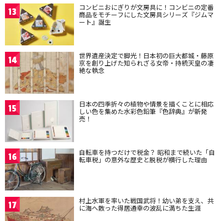
コンビニおにぎりが文房具に！コンビニの定番
13
商品をモチーフにした文房具シリーズ『ジムマ
ート』誕生
世界遺産決定で脚光！日本初の巨大都城・藤原
14
京を創り上げた知られざる女帝・持統天皇の凄
絶な執念
日本の四季折々の植物や情景を描くことに相応
15
しい色を集めた水彩色鉛筆『色辞典』が新発
売！
自転車を持つだけで税金？ 昭和まで続いた「自
16
転車税」の意外な歴史と脱税が横行した理由
村上水軍を率いた戦国武将！幼い弟を支え、共
17
に海へ散った得居通幸の波乱に満ちた生涯