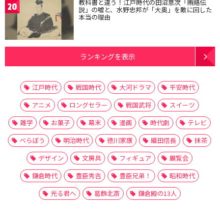
教科書と違う！江戸時代の田沼意次「賄賂伝
20
説」の嘘と、水野忠邦が「大奥」を敵に回した
本当の理由
ランキングを表示
江戸時代
戦国時代
大河ドラマ
平安時代
アニメ
ロングセラー
戦国武将
スイーツ
雑学
お菓子
幕末
漫画
時代劇
テレビ
べらぼう
明治時代
徳川家康
織田信長
抹茶
デザイン
文房具
フィギュア
展覧会
鎌倉時代
豊臣秀吉
豊臣兄弟！
昭和時代
光る君へ
葛飾北斎
鎌倉殿の13人