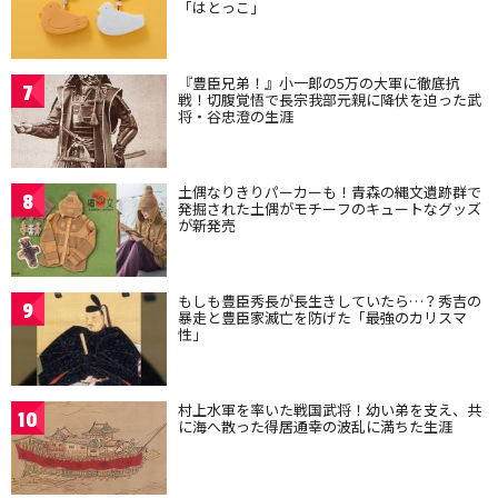
「はとっこ」
『豊臣兄弟！』小一郎の5万の大軍に徹底抗
7
戦！切腹覚悟で長宗我部元親に降伏を迫った武
将・谷忠澄の生涯
土偶なりきりパーカーも！青森の縄文遺跡群で
8
発掘された土偶がモチーフのキュートなグッズ
が新発売
もしも豊臣秀長が長生きしていたら…？秀吉の
9
暴走と豊臣家滅亡を防げた「最強のカリスマ
性」
村上水軍を率いた戦国武将！幼い弟を支え、共
10
に海へ散った得居通幸の波乱に満ちた生涯