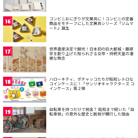
コンビニおにぎりが文房具に！コンビニの定番
16
商品をモチーフにした文房具シリーズ『ジムマ
ート』誕生
世界遺産決定で脚光！日本初の巨大都城・藤原
17
京を創り上げた知られざる女帝・持統天皇の凄
絶な執念
ハローキティ、ポチャッコたちが昭和レトロな
18
コインケースに！「サンリオキャラクターズ コ
インケース」第２弾
自転車を持つだけで税金？ 昭和まで続いた「自
19
転車税」の意外な歴史と脱税が横行した理由