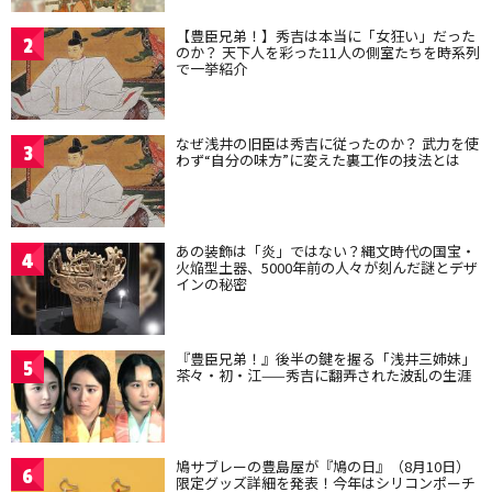
【豊臣兄弟！】秀吉は本当に「女狂い」だった
2
のか？ 天下人を彩った11人の側室たちを時系列
で一挙紹介
なぜ浅井の旧臣は秀吉に従ったのか？ 武力を使
3
わず“自分の味方”に変えた裏工作の技法とは
あの装飾は「炎」ではない？縄文時代の国宝・
4
火焔型土器、5000年前の人々が刻んだ謎とデザ
インの秘密
『豊臣兄弟！』後半の鍵を握る「浅井三姉妹」
5
茶々・初・江——秀吉に翻弄された波乱の生涯
鳩サブレーの豊島屋が『鳩の日』（8月10日）
6
限定グッズ詳細を発表！今年はシリコンポーチ