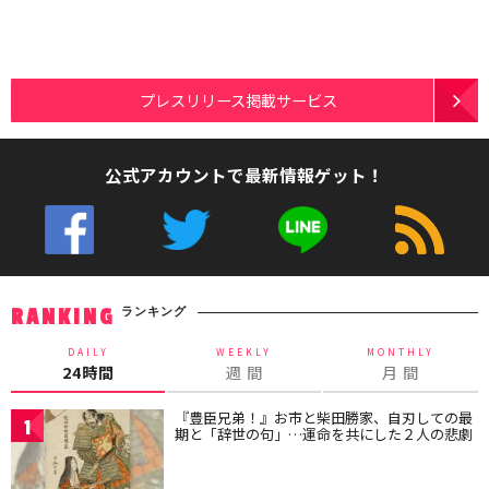
プレスリリース掲載サービス
公式アカウントで最新情報ゲット！
ランキング
RANKING
DAILY
WEEKLY
MONTHLY
24時間
週 間
月 間
『豊臣兄弟！』お市と柴田勝家、自刃しての最
1
期と「辞世の句」…運命を共にした２人の悲劇