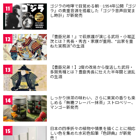
ゴジラの咆哮で目覚める朝…1954年公開『ゴジ
11
ラ』の貴重音源を搭載した「ゴジラ音声目覚ま
し時計」が新発売
『豊臣兄弟！』で萩原護が演じる武将・小堀正
12
次とは？秀長・秀吉・家康が重用、“出家を重
ねた実務派”の生涯
【豊臣兄弟！】2度の改易から復活した武将・
13
多賀秀種とは？豊臣秀長に仕えた半年間と波乱
の生涯
しっかり抹茶の味わい、さらに果実の香りも楽
14
しめる「無糖フレーバー抹茶」ストロベリー、
マンゴー新発売
日本の四季折々の植物や情景を描くことに相応
15
しい色を集めた水彩色鉛筆『色辞典』が新発
売！