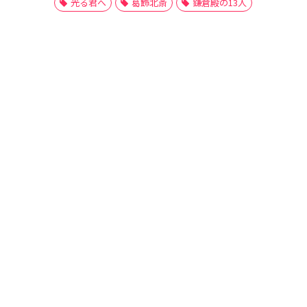
光る君へ
葛飾北斎
鎌倉殿の13人