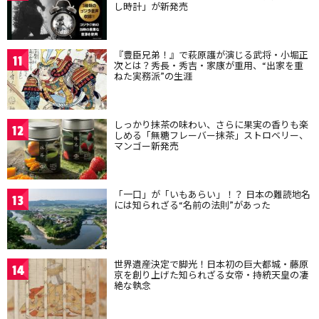
し時計」が新発売
『豊臣兄弟！』で萩原護が演じる武将・小堀正
11
次とは？秀長・秀吉・家康が重用、“出家を重
ねた実務派”の生涯
しっかり抹茶の味わい、さらに果実の香りも楽
12
しめる「無糖フレーバー抹茶」ストロベリー、
マンゴー新発売
「一口」が「いもあらい」！？ 日本の難読地名
13
には知られざる“名前の法則”があった
世界遺産決定で脚光！日本初の巨大都城・藤原
14
京を創り上げた知られざる女帝・持統天皇の凄
絶な執念