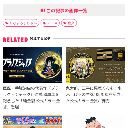
この記事の画像一覧
ちびまる子ちゃん
アニメ
金貨
関連する記事
RELATED
巨匠・手塚治虫の代表作『ブラ
鬼太郎、三平に悪魔くんも！水
ック・ジャック』連載50周年を
木しげるの生誕100周年を記念し
記念した「純金製 公式カラー金
た公式カラー金貨が発売
貨」登場