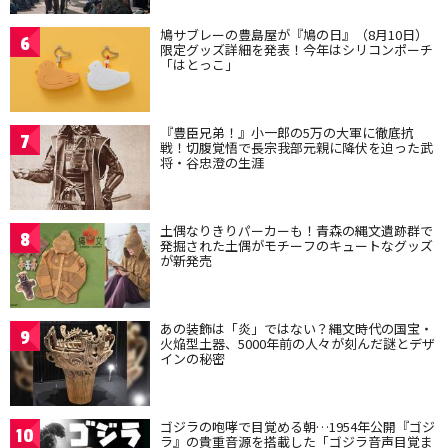
鳩サブレーの豊島屋が『鳩の日』（8月10日）
6
限定グッズ詳細を発表！今年はシリコンポーチ
「はとっこ」
『豊臣兄弟！』小一郎の5万の大軍に徹底抗
7
戦！切腹覚悟で長宗我部元親に降伏を迫った武
将・谷忠澄の生涯
土偶なりきりパーカーも！青森の縄文遺跡群で
8
発掘された土偶がモチーフのキュートなグッズ
が新発売
あの装飾は「炎」ではない？縄文時代の国宝・
9
火焔型土器、5000年前の人々が刻んだ謎とデザ
インの秘密
ゴジラの咆哮で目覚める朝…1954年公開『ゴジ
10
ラ』の貴重音源を搭載した「ゴジラ音声目覚ま