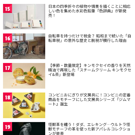
日本の四季折々の植物や情景を描くことに相応
15
しい色を集めた水彩色鉛筆『色辞典』が新発
売！
自転車を持つだけで税金？ 昭和まで続いた「自
16
転車税」の意外な歴史と脱税が横行した理由
【季節・数量限定】キンモクセイの香りを天然
17
精油で再現した「スチームクリーム キンモクセ
イ&茶」新登場
コンビニおにぎりが文房具に！コンビニの定番
18
商品をモチーフにした文房具シリーズ『ジムマ
ート』誕生
怪獣革を纏う！ダダ、エレキング…ウルトラ怪
19
獣モチーフの革を使った新アパレルコレクショ
ンが発表