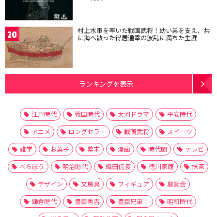
村上水軍を率いた戦国武将！幼い弟を支え、共
20
に海へ散った得居通幸の波乱に満ちた生涯
ランキングを表示
江戸時代
戦国時代
大河ドラマ
平安時代
アニメ
ロングセラー
戦国武将
スイーツ
雑学
お菓子
幕末
漫画
時代劇
テレビ
べらぼう
明治時代
織田信長
徳川家康
抹茶
デザイン
文房具
フィギュア
展覧会
鎌倉時代
豊臣秀吉
豊臣兄弟！
昭和時代