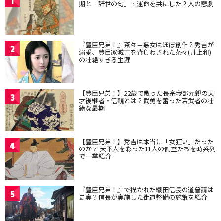
1
期と「辞世の句」…運命を共にした２人の悲劇
『豊臣兄弟！』茶々＝悪女はほぼ創作？秀吉が
2
溺愛、豊臣家滅亡を背負わされた茶々(井上和)
の壮絶すぎる生涯
【豊臣兄弟！】22歳で散った長宗我部元親の天
3
才後継者・信親とは？武勇を奮った若武者の壮
絶な最期
【豊臣兄弟！】秀吉は本当に「女狂い」だった
4
のか？ 天下人を彩った11人の側室たちを時系列
で一挙紹介
『豊臣兄弟！』で描かれた織田信長の道普請は
5
史実？信長が実施した街道整備の施策を紹介