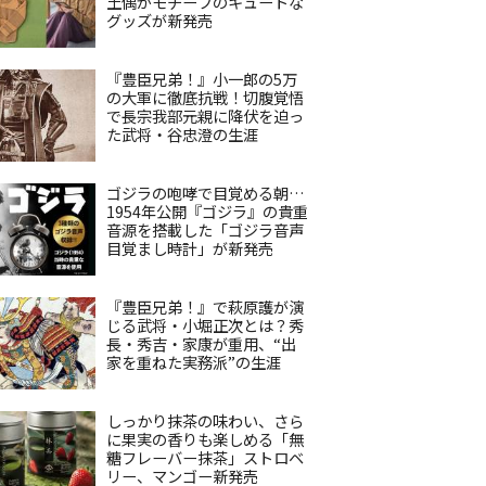
土偶がモチーフのキュートな
グッズが新発売
『豊臣兄弟！』小一郎の5万
の大軍に徹底抗戦！切腹覚悟
で長宗我部元親に降伏を迫っ
た武将・谷忠澄の生涯
ゴジラの咆哮で目覚める朝…
1954年公開『ゴジラ』の貴重
音源を搭載した「ゴジラ音声
目覚まし時計」が新発売
『豊臣兄弟！』で萩原護が演
じる武将・小堀正次とは？秀
長・秀吉・家康が重用、“出
家を重ねた実務派”の生涯
しっかり抹茶の味わい、さら
に果実の香りも楽しめる「無
糖フレーバー抹茶」ストロベ
リー、マンゴー新発売