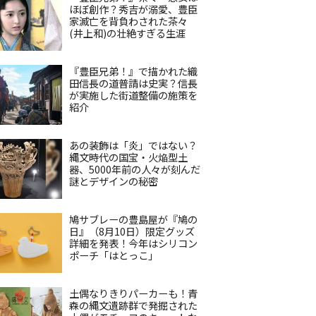
ほぼ創作？秀吉が溺愛、豊臣
家滅亡を背負わされた茶々
(井上和)の壮絶すぎる生涯
『豊臣兄弟！』で描かれた織
田信長の道普請は史実？信長
が実施した街道整備の施策を
紹介
あの装飾は「炎」ではない？
縄文時代の国宝・火焔型土
器、5000年前の人々が刻んだ
謎とデザインの秘密
鳩サブレーの豊島屋が『鳩の
日』（8月10日）限定グッズ
詳細を発表！今年はシリコン
ポーチ「はとっこ」
土偶なりきりパーカーも！青
森の縄文遺跡群で発掘された