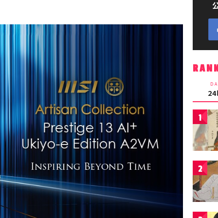
RAN
DA
2
1
2