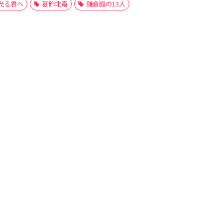
光る君へ
葛飾北斎
鎌倉殿の13人