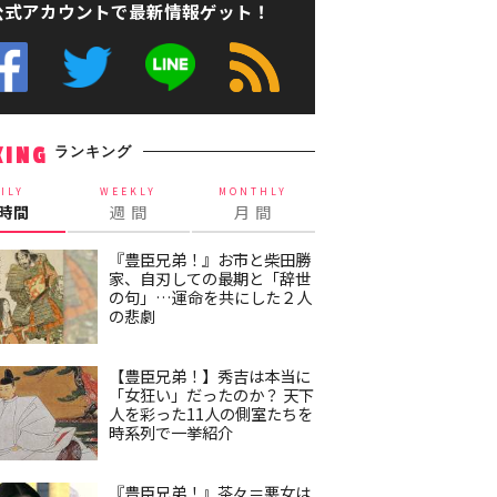
公式アカウントで最新情報ゲット！
ランキング
KING
ILY
WEEKLY
MONTHLY
4時間
週 間
月 間
『豊臣兄弟！』お市と柴田勝
家、自刃しての最期と「辞世
の句」…運命を共にした２人
の悲劇
【豊臣兄弟！】秀吉は本当に
「女狂い」だったのか？ 天下
人を彩った11人の側室たちを
時系列で一挙紹介
『豊臣兄弟！』茶々＝悪女は