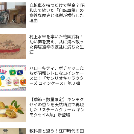
自転車を持つだけで税金？ 昭
和まで続いた「自転車税」の
意外な歴史と脱税が横行した
理由
村上水軍を率いた戦国武将！
幼い弟を支え、共に海へ散っ
た得居通幸の波乱に満ちた生
涯
ハローキティ、ポチャッコた
ちが昭和レトロなコインケー
スに！「サンリオキャラクタ
ーズ コインケース」第２弾
【季節・数量限定】キンモク
セイの香りを天然精油で再現
した「スチームクリーム キン
モクセイ&茶」新登場
教科書と違う！江戸時代の田