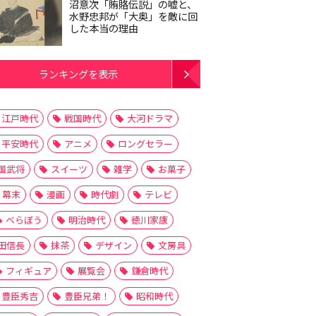
沼意次「賄賂伝説」の嘘と、
水野忠邦が「大奥」を敵に回
した本当の理由
ランキングを表示
江戸時代
戦国時代
大河ドラマ
平安時代
アニメ
ロングセラー
国武将
スイーツ
雑学
お菓子
幕末
漫画
時代劇
テレビ
べらぼう
明治時代
徳川家康
田信長
抹茶
デザイン
文房具
フィギュア
展覧会
鎌倉時代
豊臣秀吉
豊臣兄弟！
昭和時代