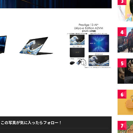
3
4
5
6
この写真が気に入ったらフォロー！
7