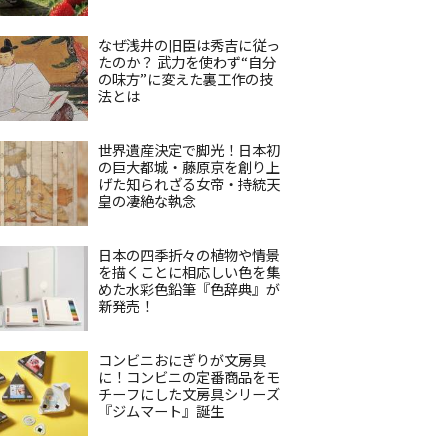
なぜ浅井の旧臣は秀吉に従っ
たのか？ 武力を使わず“自分
の味方”に変えた裏工作の技
法とは
世界遺産決定で脚光！日本初
の巨大都城・藤原京を創り上
げた知られざる女帝・持統天
皇の凄絶な執念
日本の四季折々の植物や情景
を描くことに相応しい色を集
めた水彩色鉛筆『色辞典』が
新発売！
コンビニおにぎりが文房具
に！コンビニの定番商品をモ
チーフにした文房具シリーズ
『ジムマート』誕生