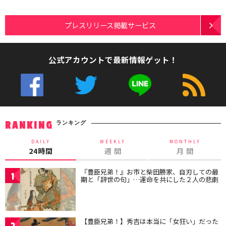
プレスリリース掲載サービス
公式アカウントで最新情報ゲット！
ランキング
RANKING
DAILY
WEEKLY
MONTHLY
24時間
週 間
月 間
『豊臣兄弟！』お市と柴田勝家、自刃しての最
1
期と「辞世の句」…運命を共にした２人の悲劇
【豊臣兄弟！】秀吉は本当に「女狂い」だった
2