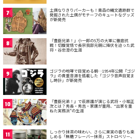
土偶なりきりパーカーも！青森の縄文遺跡群で
7
発掘された土偶がモチーフのキュートなグッズ
が新発売
『豊臣兄弟！』小一郎の5万の大軍に徹底抗
8
戦！切腹覚悟で長宗我部元親に降伏を迫った武
将・谷忠澄の生涯
ゴジラの咆哮で目覚める朝…1954年公開『ゴジ
9
ラ』の貴重音源を搭載した「ゴジラ音声目覚ま
し時計」が新発売
『豊臣兄弟！』で萩原護が演じる武将・小堀正
10
次とは？秀長・秀吉・家康が重用、“出家を重
ねた実務派”の生涯
しっかり抹茶の味わい、さらに果実の香りも楽
11
しめる「無糖フレーバー抹茶」ストロベリー、