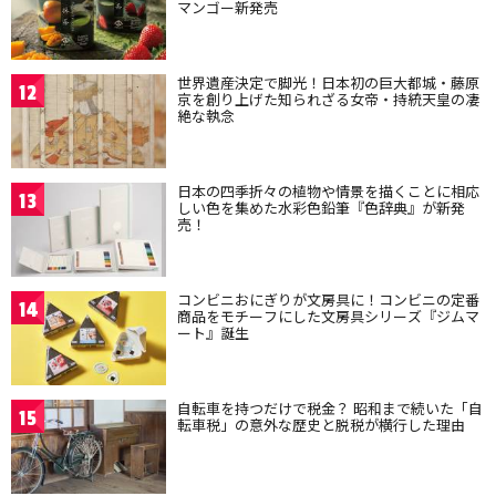
マンゴー新発売
世界遺産決定で脚光！日本初の巨大都城・藤原
12
京を創り上げた知られざる女帝・持統天皇の凄
絶な執念
日本の四季折々の植物や情景を描くことに相応
13
しい色を集めた水彩色鉛筆『色辞典』が新発
売！
コンビニおにぎりが文房具に！コンビニの定番
14
商品をモチーフにした文房具シリーズ『ジムマ
ート』誕生
自転車を持つだけで税金？ 昭和まで続いた「自
15
転車税」の意外な歴史と脱税が横行した理由