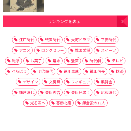
ランキングを表示
江戸時代
戦国時代
大河ドラマ
平安時代
アニメ
ロングセラー
戦国武将
スイーツ
雑学
お菓子
幕末
漫画
時代劇
テレビ
べらぼう
明治時代
徳川家康
織田信長
抹茶
デザイン
文房具
フィギュア
展覧会
鎌倉時代
豊臣秀吉
豊臣兄弟！
昭和時代
光る君へ
葛飾北斎
鎌倉殿の13人