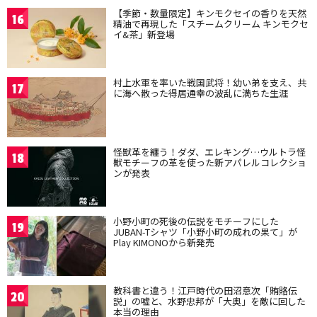
【季節・数量限定】キンモクセイの香りを天然
16
精油で再現した「スチームクリーム キンモクセ
イ&茶」新登場
村上水軍を率いた戦国武将！幼い弟を支え、共
17
に海へ散った得居通幸の波乱に満ちた生涯
怪獣革を纏う！ダダ、エレキング…ウルトラ怪
18
獣モチーフの革を使った新アパレルコレクショ
ンが発表
小野小町の死後の伝説をモチーフにした
19
JUBAN-Tシャツ「小野小町の成れの果て」が
Play KIMONOから新発売
教科書と違う！江戸時代の田沼意次「賄賂伝
20
説」の嘘と、水野忠邦が「大奥」を敵に回した
本当の理由