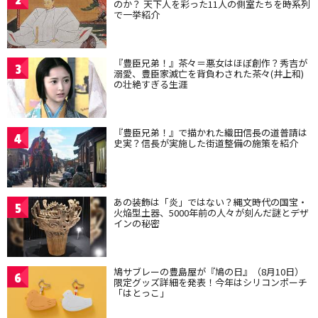
のか？ 天下人を彩った11人の側室たちを時系列
で一挙紹介
『豊臣兄弟！』茶々＝悪女はほぼ創作？秀吉が
3
溺愛、豊臣家滅亡を背負わされた茶々(井上和)
の壮絶すぎる生涯
『豊臣兄弟！』で描かれた織田信長の道普請は
4
史実？信長が実施した街道整備の施策を紹介
あの装飾は「炎」ではない？縄文時代の国宝・
5
火焔型土器、5000年前の人々が刻んだ謎とデザ
インの秘密
鳩サブレーの豊島屋が『鳩の日』（8月10日）
6
限定グッズ詳細を発表！今年はシリコンポーチ
「はとっこ」