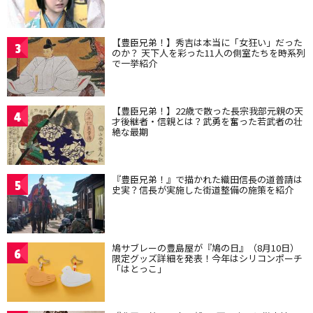
【豊臣兄弟！】秀吉は本当に「女狂い」だった
3
のか？ 天下人を彩った11人の側室たちを時系列
で一挙紹介
【豊臣兄弟！】22歳で散った長宗我部元親の天
4
才後継者・信親とは？武勇を奮った若武者の壮
絶な最期
『豊臣兄弟！』で描かれた織田信長の道普請は
5
史実？信長が実施した街道整備の施策を紹介
鳩サブレーの豊島屋が『鳩の日』（8月10日）
6
限定グッズ詳細を発表！今年はシリコンポーチ
「はとっこ」