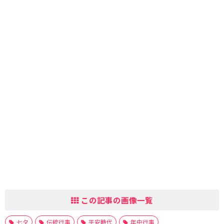
この記事の画像一覧
七夕
伝統行事
平安時代
年中行事