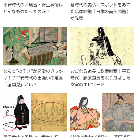
平安時代のお風呂・衛生事情は
倉時代の美仏にスポットをあて
どんなものだったのか？
た仏像図鑑『日本の美仏図鑑』
が発売
なんと”のぞき”が恋愛のきっか
おごれる道長に鉄拳制裁！平安
け！？平安時代の出逢いの定番
時代、藤原道長を殴り飛ばした
「垣間見」とは？
女官のエピソード
平安貴族の男性のお尻から長〜
父親の権力の道具に…藤原道長