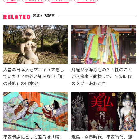
関連する記事
RELATED
大昔の日本人もマニキュアをし
月経が不浄なもの？！性のこと
ていた！？意外と知らない「爪
から食事・動物まで、平安時代
の装飾」の日本史
のタブーあれこれ
平安貴族にとって風呂は「禊」
飛鳥・奈良時代、平安時代、鎌