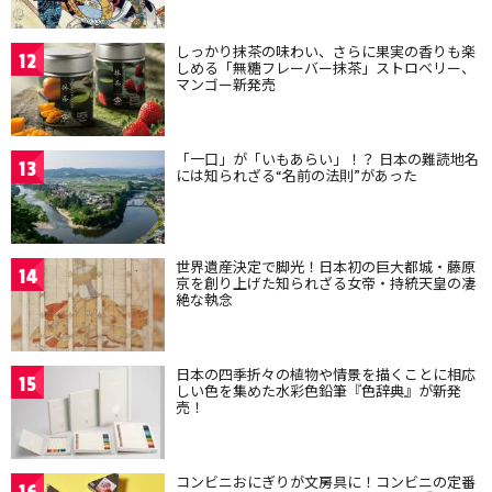
しっかり抹茶の味わい、さらに果実の香りも楽
12
しめる「無糖フレーバー抹茶」ストロベリー、
マンゴー新発売
「一口」が「いもあらい」！？ 日本の難読地名
13
には知られざる“名前の法則”があった
世界遺産決定で脚光！日本初の巨大都城・藤原
14
京を創り上げた知られざる女帝・持統天皇の凄
絶な執念
日本の四季折々の植物や情景を描くことに相応
15
しい色を集めた水彩色鉛筆『色辞典』が新発
売！
コンビニおにぎりが文房具に！コンビニの定番