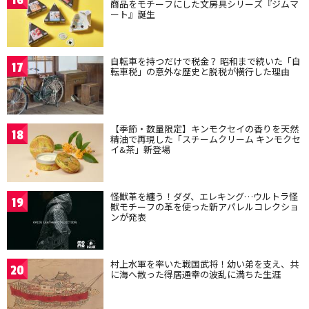
16
商品をモチーフにした文房具シリーズ『ジムマ
ート』誕生
自転車を持つだけで税金？ 昭和まで続いた「自
17
転車税」の意外な歴史と脱税が横行した理由
【季節・数量限定】キンモクセイの香りを天然
18
精油で再現した「スチームクリーム キンモクセ
イ&茶」新登場
怪獣革を纏う！ダダ、エレキング…ウルトラ怪
19
獣モチーフの革を使った新アパレルコレクショ
ンが発表
村上水軍を率いた戦国武将！幼い弟を支え、共
20
に海へ散った得居通幸の波乱に満ちた生涯