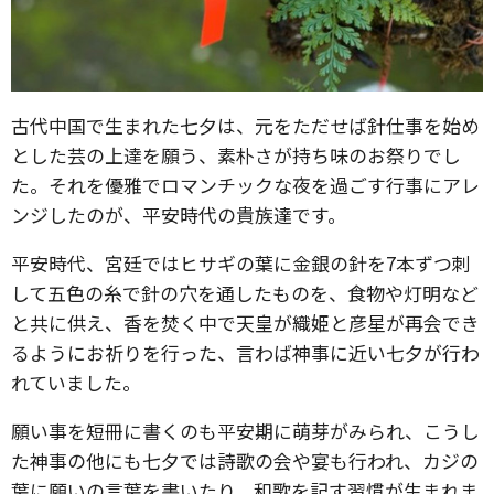
古代中国で生まれた七夕は、元をただせば針仕事を始め
とした芸の上達を願う、素朴さが持ち味のお祭りでし
た。それを優雅でロマンチックな夜を過ごす行事にアレ
ンジしたのが、平安時代の貴族達です。
平安時代、宮廷ではヒサギの葉に金銀の針を7本ずつ刺
して五色の糸で針の穴を通したものを、食物や灯明など
と共に供え、香を焚く中で天皇が織姫と彦星が再会でき
るようにお祈りを行った、言わば神事に近い七夕が行わ
れていました。
願い事を短冊に書くのも平安期に萌芽がみられ、こうし
た神事の他にも七夕では詩歌の会や宴も行われ、カジの
葉に願いの言葉を書いたり、和歌を記す習慣が生まれま