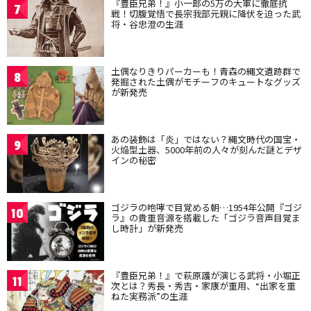
『豊臣兄弟！』小一郎の5万の大軍に徹底抗
7
戦！切腹覚悟で長宗我部元親に降伏を迫った武
将・谷忠澄の生涯
土偶なりきりパーカーも！青森の縄文遺跡群で
8
発掘された土偶がモチーフのキュートなグッズ
が新発売
あの装飾は「炎」ではない？縄文時代の国宝・
9
火焔型土器、5000年前の人々が刻んだ謎とデザ
インの秘密
ゴジラの咆哮で目覚める朝…1954年公開『ゴジ
10
ラ』の貴重音源を搭載した「ゴジラ音声目覚ま
し時計」が新発売
『豊臣兄弟！』で萩原護が演じる武将・小堀正
11
次とは？秀長・秀吉・家康が重用、“出家を重
ねた実務派”の生涯