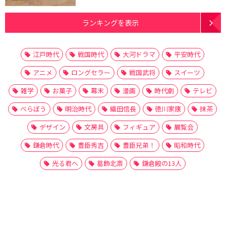
ランキングを表示
江戸時代
戦国時代
大河ドラマ
平安時代
アニメ
ロングセラー
戦国武将
スイーツ
雑学
お菓子
幕末
漫画
時代劇
テレビ
べらぼう
明治時代
織田信長
徳川家康
抹茶
デザイン
文房具
フィギュア
展覧会
鎌倉時代
豊臣秀吉
豊臣兄弟！
昭和時代
光る君へ
葛飾北斎
鎌倉殿の13人