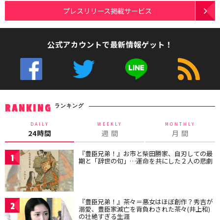
プレスリリース掲載サービス
公式アカウントで最新情報ゲット！
ランキング
RANKING
DAILY
WEEKLY
MONTHLY
24時間
週 間
月 間
『豊臣兄弟！』お市と柴田勝家、自刃しての最
1
期と「辞世の句」…運命を共にした２人の悲劇
『豊臣兄弟！』茶々＝悪女はほぼ創作？秀吉が
2
溺愛、豊臣家滅亡を背負わされた茶々(井上和)
の壮絶すぎる生涯