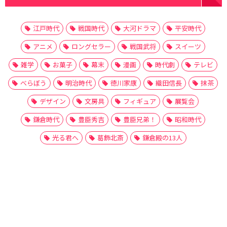
江戸時代
戦国時代
大河ドラマ
平安時代
アニメ
ロングセラー
戦国武将
スイーツ
雑学
お菓子
幕末
漫画
時代劇
テレビ
べらぼう
明治時代
徳川家康
織田信長
抹茶
デザイン
文房具
フィギュア
展覧会
鎌倉時代
豊臣秀吉
豊臣兄弟！
昭和時代
光る君へ
葛飾北斎
鎌倉殿の13人