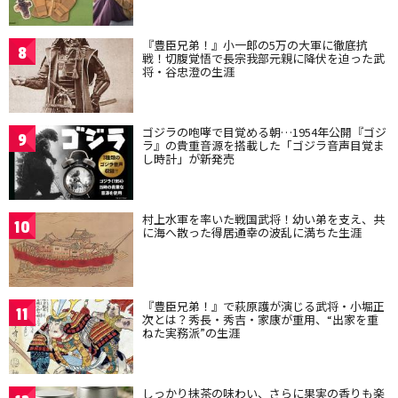
『豊臣兄弟！』小一郎の5万の大軍に徹底抗
8
戦！切腹覚悟で長宗我部元親に降伏を迫った武
将・谷忠澄の生涯
ゴジラの咆哮で目覚める朝…1954年公開『ゴジ
9
ラ』の貴重音源を搭載した「ゴジラ音声目覚ま
し時計」が新発売
村上水軍を率いた戦国武将！幼い弟を支え、共
10
に海へ散った得居通幸の波乱に満ちた生涯
『豊臣兄弟！』で萩原護が演じる武将・小堀正
11
次とは？秀長・秀吉・家康が重用、“出家を重
ねた実務派”の生涯
しっかり抹茶の味わい、さらに果実の香りも楽