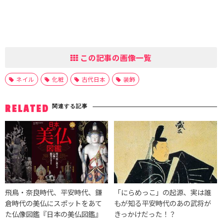
この記事の画像一覧
ネイル
化粧
古代日本
装飾
関連する記事
RELATED
飛鳥・奈良時代、平安時代、鎌
「にらめっこ」の起源、実は誰
倉時代の美仏にスポットをあて
もが知る平安時代のあの武将が
た仏像図鑑『日本の美仏図鑑』
きっかけだった！？