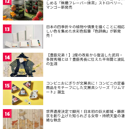
12
しめる「無糖フレーバー抹茶」ストロベリー、
マンゴー新発売
日本の四季折々の植物や情景を描くことに相応
13
しい色を集めた水彩色鉛筆『色辞典』が新発
売！
【豊臣兄弟！】2度の改易から復活した武将・
14
多賀秀種とは？豊臣秀長に仕えた半年間と波乱
の生涯
コンビニおにぎりが文房具に！コンビニの定番
15
商品をモチーフにした文房具シリーズ『ジムマ
ート』誕生
世界遺産決定で脚光！日本初の巨大都城・藤原
16
京を創り上げた知られざる女帝・持統天皇の凄
絶な執念