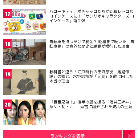
ハローキティ、ポチャッコたちが昭和レトロな
17
コインケースに！「サンリオキャラクターズ コ
インケース」第２弾
自転車を持つだけで税金？ 昭和まで続いた「自
18
転車税」の意外な歴史と脱税が横行した理由
教科書と違う！江戸時代の田沼意次「賄賂伝
19
説」の嘘と、水野忠邦が「大奥」を敵に回した
本当の理由
『豊臣兄弟！』後半の鍵を握る「浅井三姉妹」
20
茶々・初・江——秀吉に翻弄された波乱の生涯
ランキングを表示