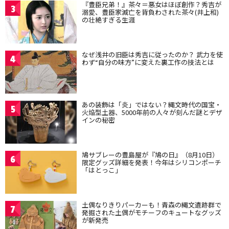
『豊臣兄弟！』茶々＝悪女はほぼ創作？秀吉が
3
溺愛、豊臣家滅亡を背負わされた茶々(井上和)
の壮絶すぎる生涯
なぜ浅井の旧臣は秀吉に従ったのか？ 武力を使
4
わず“自分の味方”に変えた裏工作の技法とは
あの装飾は「炎」ではない？縄文時代の国宝・
5
火焔型土器、5000年前の人々が刻んだ謎とデザ
インの秘密
鳩サブレーの豊島屋が『鳩の日』（8月10日）
6
限定グッズ詳細を発表！今年はシリコンポーチ
「はとっこ」
土偶なりきりパーカーも！青森の縄文遺跡群で
7
発掘された土偶がモチーフのキュートなグッズ
が新発売