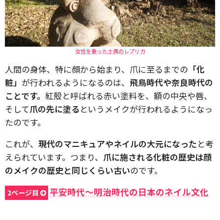
女性を象った土偶のレプリカ
人間の身体、特に顔から始まり、爪に至るまでの
「化
粧」
が行われるようになるのは、
飛鳥時代や奈良時代の
ことです。
紅殻と呼ばれる赤い塗料を、額の中央や唇、
そして
爪の先に塗る
というメイクが行われるようになっ
たのです。
これが、
現代のマニキュアやネイルの大元になった
と考
えられています。つまり、
爪に施される化粧の歴史は顔
のメイクの歴史と同じくらい古い
のです。
平安時代～明治時代の日本のネイル文化
2ページ目