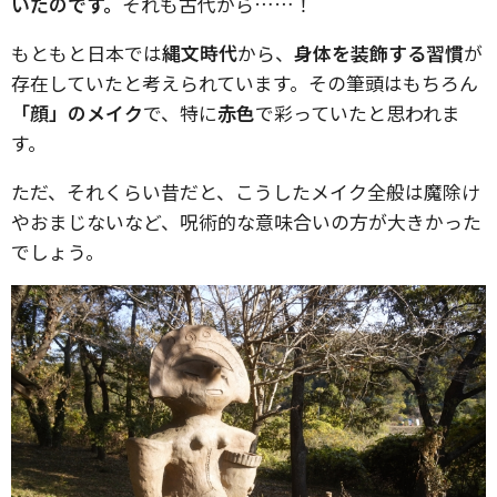
いたのです。
それも古代から……！
もともと日本では
縄文時代
から、
身体を装飾する習慣
が
存在していたと考えられています。その筆頭はもちろん
「顔」のメイク
で、特に
赤色
で彩っていたと思われま
す。
ただ、それくらい昔だと、こうしたメイク全般は魔除け
やおまじないなど、呪術的な意味合いの方が大きかった
でしょう。