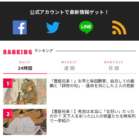
公式アカウントで最新情報ゲット！
ランキング
RANKING
DAILY
WEEKLY
MONTHLY
24時間
週 間
月 間
『豊臣兄弟！』お市と柴田勝家、自刃しての最
1
期と「辞世の句」…運命を共にした２人の悲劇
【豊臣兄弟！】秀吉は本当に「女狂い」だった
2
のか？ 天下人を彩った11人の側室たちを時系列
で一挙紹介