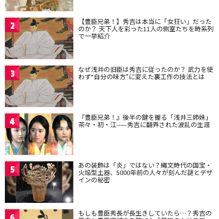
【豊臣兄弟！】秀吉は本当に「女狂い」だった
2
のか？ 天下人を彩った11人の側室たちを時系列
で一挙紹介
なぜ浅井の旧臣は秀吉に従ったのか？ 武力を使
3
わず“自分の味方”に変えた裏工作の技法とは
『豊臣兄弟！』後半の鍵を握る「浅井三姉妹」
4
茶々・初・江——秀吉に翻弄された波乱の生涯
あの装飾は「炎」ではない？縄文時代の国宝・
5
火焔型土器、5000年前の人々が刻んだ謎とデザ
インの秘密
もしも豊臣秀長が長生きしていたら…？秀吉の
6