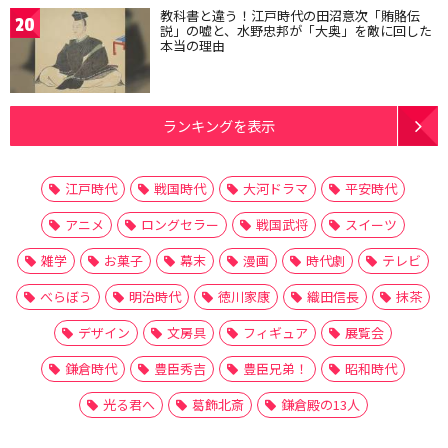
教科書と違う！江戸時代の田沼意次「賄賂伝
20
説」の嘘と、水野忠邦が「大奥」を敵に回した
本当の理由
ランキングを表示
江戸時代
戦国時代
大河ドラマ
平安時代
アニメ
ロングセラー
戦国武将
スイーツ
雑学
お菓子
幕末
漫画
時代劇
テレビ
べらぼう
明治時代
徳川家康
織田信長
抹茶
デザイン
文房具
フィギュア
展覧会
鎌倉時代
豊臣秀吉
豊臣兄弟！
昭和時代
光る君へ
葛飾北斎
鎌倉殿の13人