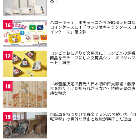
売！
ハローキティ、ポチャッコたちが昭和レトロな
16
コインケースに！「サンリオキャラクターズ コ
インケース」第２弾
コンビニおにぎりが文房具に！コンビニの定番
17
商品をモチーフにした文房具シリーズ『ジムマ
ート』誕生
世界遺産決定で脚光！日本初の巨大都城・藤原
18
京を創り上げた知られざる女帝・持統天皇の凄
絶な執念
自転車を持つだけで税金？ 昭和まで続いた「自
19
転車税」の意外な歴史と脱税が横行した理由