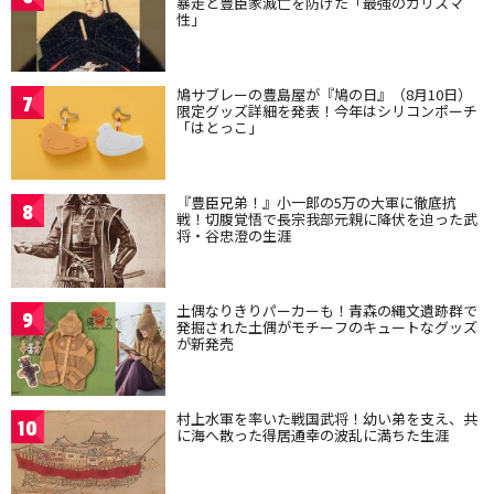
暴走と豊臣家滅亡を防げた「最強のカリスマ
性」
鳩サブレーの豊島屋が『鳩の日』（8月10日）
7
限定グッズ詳細を発表！今年はシリコンポーチ
「はとっこ」
『豊臣兄弟！』小一郎の5万の大軍に徹底抗
8
戦！切腹覚悟で長宗我部元親に降伏を迫った武
将・谷忠澄の生涯
土偶なりきりパーカーも！青森の縄文遺跡群で
9
発掘された土偶がモチーフのキュートなグッズ
が新発売
村上水軍を率いた戦国武将！幼い弟を支え、共
10
に海へ散った得居通幸の波乱に満ちた生涯