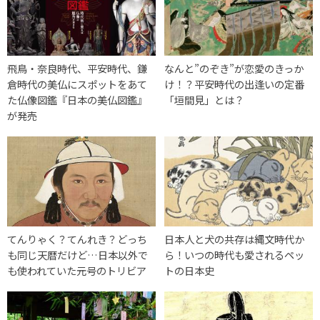
飛鳥・奈良時代、平安時代、鎌
なんと”のぞき”が恋愛のきっか
倉時代の美仏にスポットをあて
け！？平安時代の出逢いの定番
た仏像図鑑『日本の美仏図鑑』
「垣間見」とは？
が発売
てんりゃく？てんれき？どっち
日本人と犬の共存は縄文時代か
も同じ天暦だけど…日本以外で
ら！いつの時代も愛されるペッ
も使われていた元号のトリビア
トの日本史