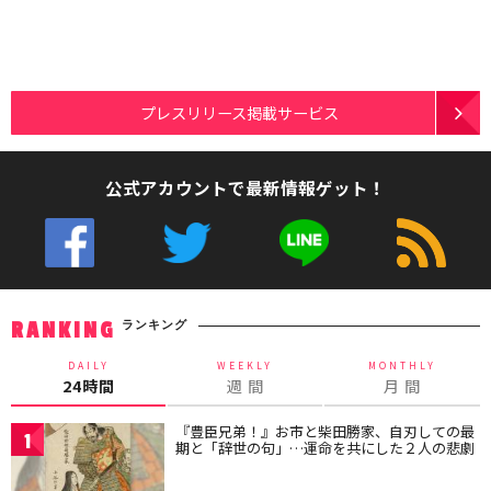
プレスリリース掲載サービス
公式アカウントで最新情報ゲット！
ランキング
RANKING
DAILY
WEEKLY
MONTHLY
24時間
週 間
月 間
『豊臣兄弟！』お市と柴田勝家、自刃しての最
1
期と「辞世の句」…運命を共にした２人の悲劇