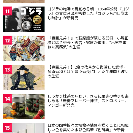
ゴジラの咆哮で目覚める朝…1954年公開『ゴジ
11
ラ』の貴重音源を搭載した「ゴジラ音声目覚ま
し時計」が新発売
『豊臣兄弟！』で萩原護が演じる武将・小堀正
12
次とは？秀長・秀吉・家康が重用、“出家を重
ねた実務派”の生涯
【豊臣兄弟！】2度の改易から復活した武将・
13
多賀秀種とは？豊臣秀長に仕えた半年間と波乱
の生涯
しっかり抹茶の味わい、さらに果実の香りも楽
14
しめる「無糖フレーバー抹茶」ストロベリー、
マンゴー新発売
日本の四季折々の植物や情景を描くことに相応
15
しい色を集めた水彩色鉛筆『色辞典』が新発