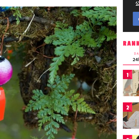
RAN
DA
2
1
2