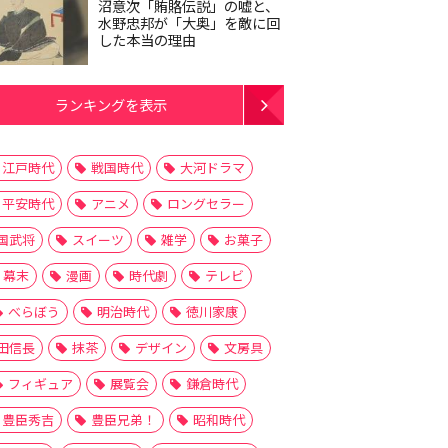
沼意次「賄賂伝説」の嘘と、
水野忠邦が「大奥」を敵に回
した本当の理由
ランキングを表示
江戸時代
戦国時代
大河ドラマ
平安時代
アニメ
ロングセラー
国武将
スイーツ
雑学
お菓子
幕末
漫画
時代劇
テレビ
べらぼう
明治時代
徳川家康
田信長
抹茶
デザイン
文房具
フィギュア
展覧会
鎌倉時代
豊臣秀吉
豊臣兄弟！
昭和時代