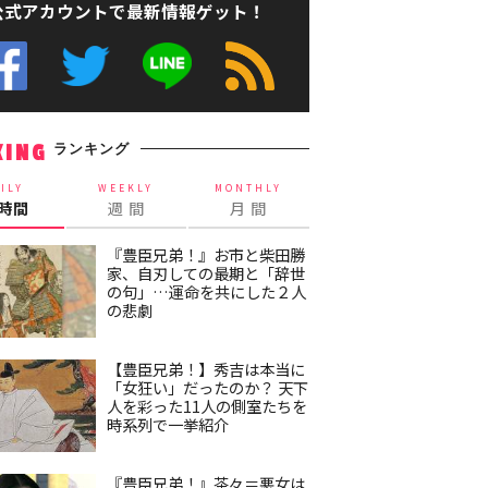
公式アカウントで最新情報ゲット！
ランキング
KING
ILY
WEEKLY
MONTHLY
4時間
週 間
月 間
『豊臣兄弟！』お市と柴田勝
家、自刃しての最期と「辞世
の句」…運命を共にした２人
の悲劇
【豊臣兄弟！】秀吉は本当に
「女狂い」だったのか？ 天下
人を彩った11人の側室たちを
時系列で一挙紹介
『豊臣兄弟！』茶々＝悪女は