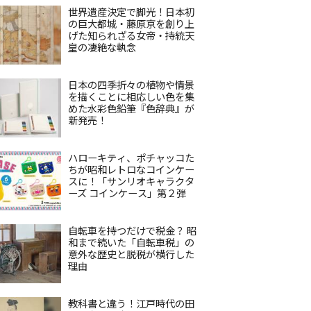
世界遺産決定で脚光！日本初
の巨大都城・藤原京を創り上
げた知られざる女帝・持統天
皇の凄絶な執念
日本の四季折々の植物や情景
を描くことに相応しい色を集
めた水彩色鉛筆『色辞典』が
新発売！
ハローキティ、ポチャッコた
ちが昭和レトロなコインケー
スに！「サンリオキャラクタ
ーズ コインケース」第２弾
自転車を持つだけで税金？ 昭
和まで続いた「自転車税」の
意外な歴史と脱税が横行した
理由
教科書と違う！江戸時代の田