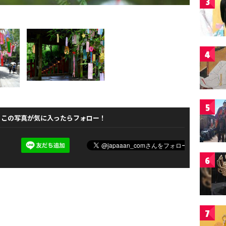
3
4
5
この写真が気に入ったらフォロー！
6
7