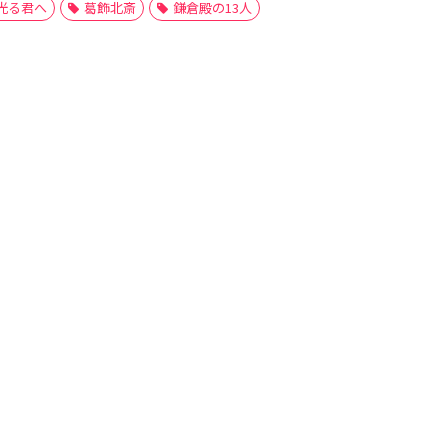
光る君へ
葛飾北斎
鎌倉殿の13人