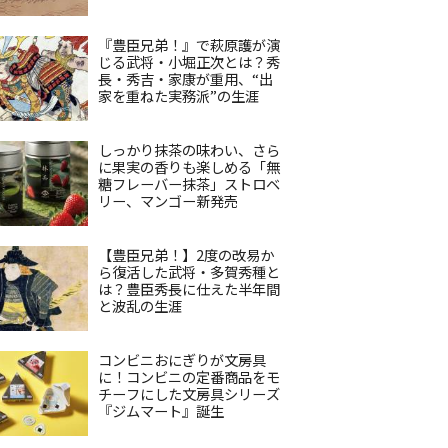
『豊臣兄弟！』で萩原護が演
じる武将・小堀正次とは？秀
長・秀吉・家康が重用、“出
家を重ねた実務派”の生涯
しっかり抹茶の味わい、さら
に果実の香りも楽しめる「無
糖フレーバー抹茶」ストロベ
リー、マンゴー新発売
【豊臣兄弟！】2度の改易か
ら復活した武将・多賀秀種と
は？豊臣秀長に仕えた半年間
と波乱の生涯
コンビニおにぎりが文房具
に！コンビニの定番商品をモ
チーフにした文房具シリーズ
『ジムマート』誕生