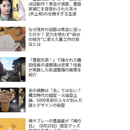
ほぼ創作？秀吉が溺愛、豊臣
家滅亡を背負わされた茶々
(井上和)の壮絶すぎる生涯
なぜ浅井の旧臣は秀吉に従っ
たのか？ 武力を使わず“自分
の味方”に変えた裏工作の技
法とは
『豊臣兄弟！』で描かれた織
田信長の道普請は史実？信長
が実施した街道整備の施策を
紹介
あの装飾は「炎」ではない？
縄文時代の国宝・火焔型土
器、5000年前の人々が刻んだ
謎とデザインの秘密
鳩サブレーの豊島屋が『鳩の
日』（8月10日）限定グッズ