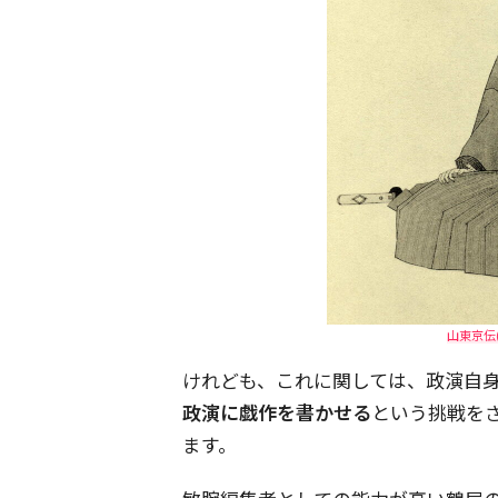
山東京伝
けれども、これに関しては、政演自
政演に戯作を書かせる
という挑戦を
ます。