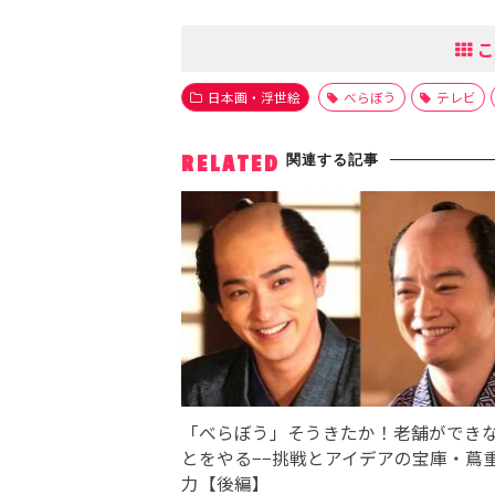
こ
日本画・浮世絵
べらぼう
テレビ
関連する記事
RELATED
「べらぼう」そうきたか！老舗ができ
とをやる−−挑戦とアイデアの宝庫・蔦
力【後編】