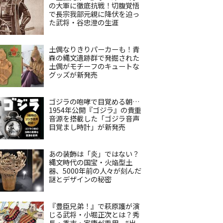
の大軍に徹底抗戦！切腹覚悟
で長宗我部元親に降伏を迫っ
た武将・谷忠澄の生涯
土偶なりきりパーカーも！青
森の縄文遺跡群で発掘された
土偶がモチーフのキュートな
グッズが新発売
ゴジラの咆哮で目覚める朝…
1954年公開『ゴジラ』の貴重
音源を搭載した「ゴジラ音声
目覚まし時計」が新発売
あの装飾は「炎」ではない？
縄文時代の国宝・火焔型土
器、5000年前の人々が刻んだ
謎とデザインの秘密
『豊臣兄弟！』で萩原護が演
じる武将・小堀正次とは？秀
長・秀吉・家康が重用、“出