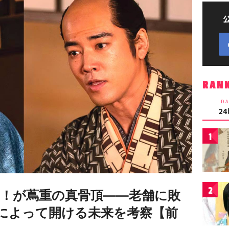
RAN
DA
2
1
2
！が蔦重の真骨頂――老舗に敗
”によって開ける未来を考察【前