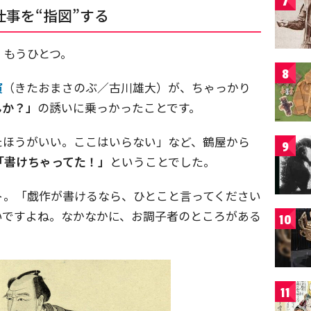
7
事を“指図”する
、もうひとつ。
8
演
（きたおまさのぶ／古川雄大）が、ちゃっかり
んか？」
の誘いに乗っかったことです。
たほうがいい。ここはいらない」など、鶴屋から
9
「書けちゃってた！」
ということでした。
ト。「戯作が書けるなら、ひとこと言ってください
いですよね。なかなかに、お調子者のところがある
10
11