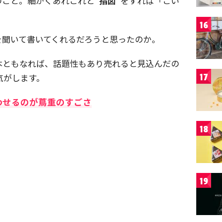
のこと。細かくあれこれと
“指図”
をすれば「こい
16
を聞いて書いてくれるだろうと思ったのか。
本ともなれば、話題性もあり売れると見込んだの
気がします。
17
わせるのが蔦重のすごさ
18
19