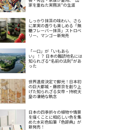
家を重ねた実務派”の生涯
しっかり抹茶の味わい、さら
に果実の香りも楽しめる「無
糖フレーバー抹茶」ストロベ
リー、マンゴー新発売
「一口」が「いもあら
い」！？ 日本の難読地名には
知られざる“名前の法則”があ
った
世界遺産決定で脚光！日本初
の巨大都城・藤原京を創り上
げた知られざる女帝・持統天
皇の凄絶な執念
日本の四季折々の植物や情景
を描くことに相応しい色を集
めた水彩色鉛筆『色辞典』が
新発売！