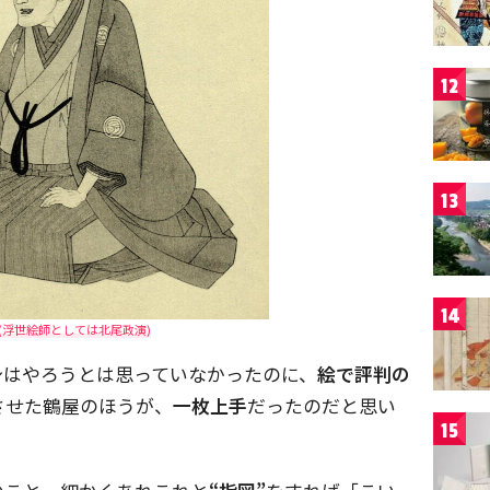
12
13
14
(浮世絵師としては北尾政演)
身はやろうとは思っていなかったのに、
絵で評判の
させた鶴屋のほうが、
一枚上手
だったのだと思い
15