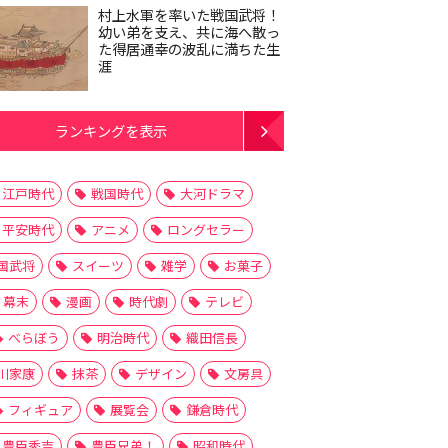
村上水軍を率いた戦国武将！
幼い弟を支え、共に海へ散っ
た得居通幸の波乱に満ちた生
涯
ランキングを表示
江戸時代
戦国時代
大河ドラマ
平安時代
アニメ
ロングセラー
国武将
スイーツ
雑学
お菓子
幕末
漫画
時代劇
テレビ
べらぼう
明治時代
織田信長
川家康
抹茶
デザイン
文房具
フィギュア
展覧会
鎌倉時代
豊臣秀吉
豊臣兄弟！
昭和時代