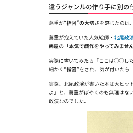
違うジャンルの作り手に別の仕
蔦重が
“指図”の大切さ
を感じたのは
蔦重が抱えていた人気絵師・
北尾政
鶴屋の
「本気で戯作をやってみませ
実際に書いてみたら「ここは◯◯し
細かく
“指図”
をされ、気が付いたら
実際、北尾政演が書いた本は大ヒッ
よ」と、蔦重がぼやくのも無理はな
政演なのでした。