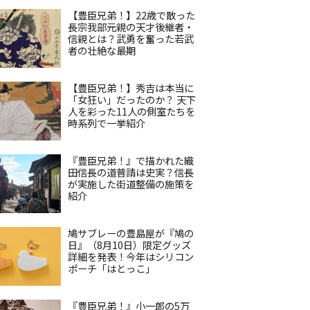
【豊臣兄弟！】22歳で散った
長宗我部元親の天才後継者・
信親とは？武勇を奮った若武
者の壮絶な最期
【豊臣兄弟！】秀吉は本当に
「女狂い」だったのか？ 天下
人を彩った11人の側室たちを
時系列で一挙紹介
『豊臣兄弟！』で描かれた織
田信長の道普請は史実？信長
が実施した街道整備の施策を
紹介
鳩サブレーの豊島屋が『鳩の
日』（8月10日）限定グッズ
詳細を発表！今年はシリコン
ポーチ「はとっこ」
『豊臣兄弟！』小一郎の5万