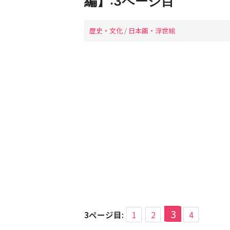
編】:3ページ目
歴史・文化
/
日本画・浮世絵
3
3ページ目:
1
2
4