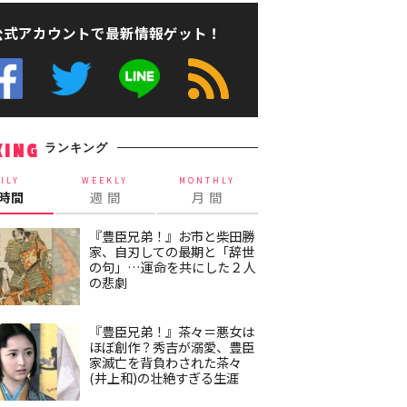
公式アカウントで最新情報ゲット！
ランキング
KING
ILY
WEEKLY
MONTHLY
4時間
週 間
月 間
『豊臣兄弟！』お市と柴田勝
家、自刃しての最期と「辞世
の句」…運命を共にした２人
の悲劇
『豊臣兄弟！』茶々＝悪女は
ほぼ創作？秀吉が溺愛、豊臣
家滅亡を背負わされた茶々
(井上和)の壮絶すぎる生涯