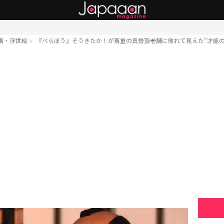
画・浮世絵
『べらぼう』そうきたか！が蔦重の真骨頂――老舗に敗れて見えた”才能