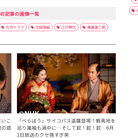
の記事の画像一覧
大河ドラマ
太田南畝
江戸時代
蔦屋重三郎
ないこ
「べらぼう」サイコパス道廣登場！蝦夷地を
重の底
巡り誰袖も渦中に…そして屁！屁！屁…6月
1日放送のクセ強すぎ笑