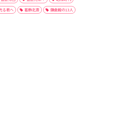
光る君へ
葛飾北斎
鎌倉殿の13人