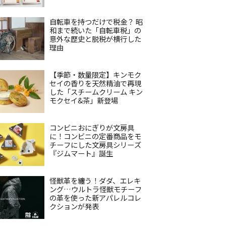
自転車を持つだけで税金？ 昭
和まで続いた「自転車税」の
意外な歴史と脱税が横行した
理由
【季節・数量限定】キンモク
セイの香りを天然精油で再現
した「スチームクリーム キン
モクセイ&茶」新登場
コンビニおにぎりが文房具
に！コンビニの定番商品をモ
チーフにした文房具シリーズ
『ジムマート』誕生
怪獣革を纏う！ダダ、エレキ
ング…ウルトラ怪獣モチーフ
の革を使った新アパレルコレ
クションが発表