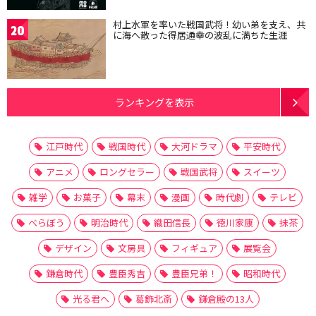
村上水軍を率いた戦国武将！幼い弟を支え、共
20
に海へ散った得居通幸の波乱に満ちた生涯
ランキングを表示
江戸時代
戦国時代
大河ドラマ
平安時代
アニメ
ロングセラー
戦国武将
スイーツ
雑学
お菓子
幕末
漫画
時代劇
テレビ
べらぼう
明治時代
織田信長
徳川家康
抹茶
デザイン
文房具
フィギュア
展覧会
鎌倉時代
豊臣秀吉
豊臣兄弟！
昭和時代
光る君へ
葛飾北斎
鎌倉殿の13人