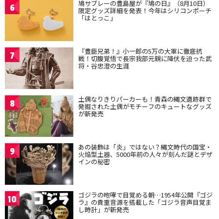
鳩サブレーの豊島屋が『鳩の日』（8月10日）
6
限定グッズ詳細を発表！今年はシリコンポーチ
「はとっこ」
『豊臣兄弟！』小一郎の5万の大軍に徹底抗
7
戦！切腹覚悟で長宗我部元親に降伏を迫った武
将・谷忠澄の生涯
土偶なりきりパーカーも！青森の縄文遺跡群で
8
発掘された土偶がモチーフのキュートなグッズ
が新発売
あの装飾は「炎」ではない？縄文時代の国宝・
9
火焔型土器、5000年前の人々が刻んだ謎とデザ
インの秘密
ゴジラの咆哮で目覚める朝…1954年公開『ゴジ
10
ラ』の貴重音源を搭載した「ゴジラ音声目覚ま
し時計」が新発売