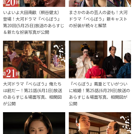
いよいよ大田南畝（桐谷健太）
まさかのあの芸人の姿も！大河
登場！大河ドラマ『べらぼう』
ドラマ「べらぼう」新キャスト
第20回(5月25日)放送のあらすじ
の扮装が続々と解禁
＆新たな扮装写真が公開
大河ドラマ『べらぼう』俺たち
『べらぼう』蔦重とていがつい
は屁だー！第21話(6月1日)放送
に結婚！第25話(6月29日)放送の
のあらすじ＆場面写真、相関図
あらすじ＆場面写真、相関図が
が公開
公開