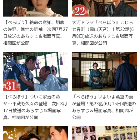
【べらぼう】絶命の意知、切腹
大河ドラマ『べらぼう』こじら
の佐野、憔悴の誰袖…次回7月27
せ春町（岡山天音）！第22話(6
日放送のあらすじ＆場面写真、
月8日)放送のあらすじ＆場面写
相関図が公開
真、相関図が公開
【べらぼう】ついに家治の命
『べらぼう』いよいよ蔦重の妻
が…平蔵も久々の登場 次回8月
が登場！第23話(6月15日)放送の
17日放送のあらすじ＆場面写
あらすじ＆場面写真、相関図が
真、相関図が公開
公開