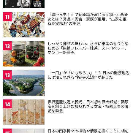
『豊臣兄弟！』で萩原護が演じる武将・小堀正
11
次とは？秀長・秀吉・家康が重用、“出家を重
ねた実務派”の生涯
しっかり抹茶の味わい、さらに果実の香りも楽
12
しめる「無糖フレーバー抹茶」ストロベリー、
マンゴー新発売
「一口」が「いもあらい」！？ 日本の難読地名
13
には知られざる“名前の法則”があった
世界遺産決定で脚光！日本初の巨大都城・藤原
14
京を創り上げた知られざる女帝・持統天皇の凄
絶な執念
日本の四季折々の植物や情景を描くことに相応