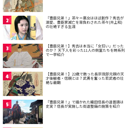
『豊臣兄弟！』茶々＝悪女はほぼ創作？秀吉が
2
溺愛、豊臣家滅亡を背負わされた茶々(井上和)
の壮絶すぎる生涯
【豊臣兄弟！】秀吉は本当に「女狂い」だった
3
のか？ 天下人を彩った11人の側室たちを時系列
で一挙紹介
【豊臣兄弟！】22歳で散った長宗我部元親の天
4
才後継者・信親とは？武勇を奮った若武者の壮
絶な最期
『豊臣兄弟！』で描かれた織田信長の道普請は
5
史実？信長が実施した街道整備の施策を紹介