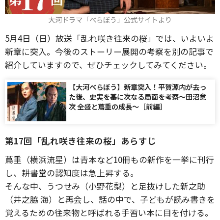
大河ドラマ「べらぼう」公式サイトより
5月4日（日）放送「乱れ咲き往来の桜」では、いよいよ
新章に突入。今後のストーリー展開の考察を別の記事で
紹介していますので、ぜひチェックしてみてください。
【大河べらぼう】新章突入！平賀源内が去っ
た後、史実を基に次なる局面を考察〜田沼意
次 全盛と蔦重の成長〜［前編］
第17回「乱れ咲き往来の桜」あらすじ
蔦重（横浜流星）は青本など10冊もの新作を一挙に刊行
し、耕書堂の認知度は急上昇する。
そんな中、うつせみ（小野花梨）と足抜けした新之助
（井之脇 海）と再会し、話の中で、子どもが読み書きを
覚えるための往来物と呼ばれる手習い本に目を付ける。