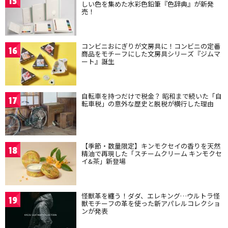
15
しい色を集めた水彩色鉛筆『色辞典』が新発
売！
コンビニおにぎりが文房具に！コンビニの定番
16
商品をモチーフにした文房具シリーズ『ジムマ
ート』誕生
自転車を持つだけで税金？ 昭和まで続いた「自
17
転車税」の意外な歴史と脱税が横行した理由
【季節・数量限定】キンモクセイの香りを天然
18
精油で再現した「スチームクリーム キンモクセ
イ&茶」新登場
怪獣革を纏う！ダダ、エレキング…ウルトラ怪
19
獣モチーフの革を使った新アパレルコレクショ
ンが発表