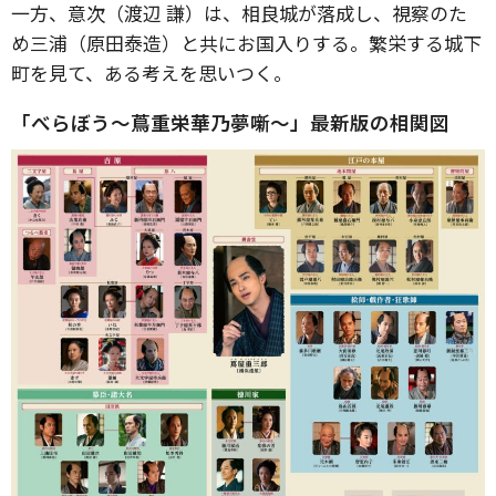
一方、意次（渡辺 謙）は、相良城が落成し、視察のた
め三浦（原田泰造）と共にお国入りする。繁栄する城下
町を見て、ある考えを思いつく。
「べらぼう〜蔦重栄華乃夢噺〜」最新版の相関図