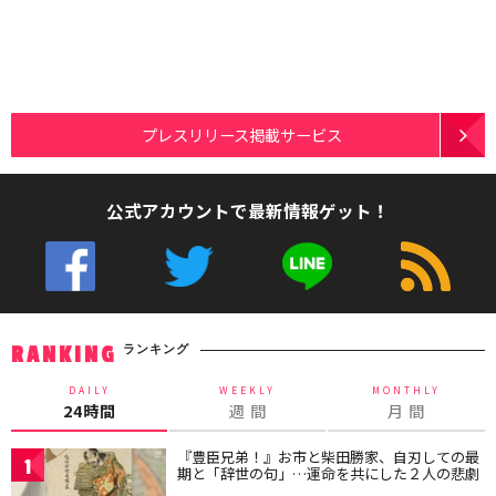
プレスリリース掲載サービス
公式アカウントで最新情報ゲット！
ランキング
RANKING
DAILY
WEEKLY
MONTHLY
24時間
週 間
月 間
『豊臣兄弟！』お市と柴田勝家、自刃しての最
1
期と「辞世の句」…運命を共にした２人の悲劇