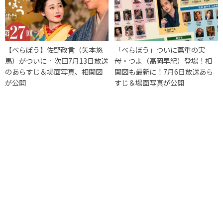
【べらぼう】佐野政言（矢本悠
「べらぼう」ついに蔦重の実
馬）がついに…次回7月13日放送
母・つよ（高岡早紀）登場！相
のあらすじ＆場面写真、相関図
関図も最新に！7月6日放送あら
が公開
すじ＆場面写真が公開