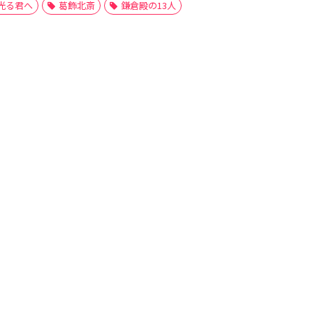
光る君へ
葛飾北斎
鎌倉殿の13人