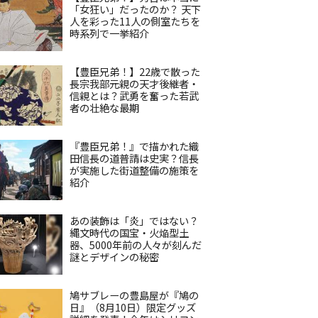
「女狂い」だったのか？ 天下
人を彩った11人の側室たちを
時系列で一挙紹介
【豊臣兄弟！】22歳で散った
長宗我部元親の天才後継者・
信親とは？武勇を奮った若武
者の壮絶な最期
『豊臣兄弟！』で描かれた織
田信長の道普請は史実？信長
が実施した街道整備の施策を
紹介
あの装飾は「炎」ではない？
縄文時代の国宝・火焔型土
器、5000年前の人々が刻んだ
謎とデザインの秘密
鳩サブレーの豊島屋が『鳩の
日』（8月10日）限定グッズ