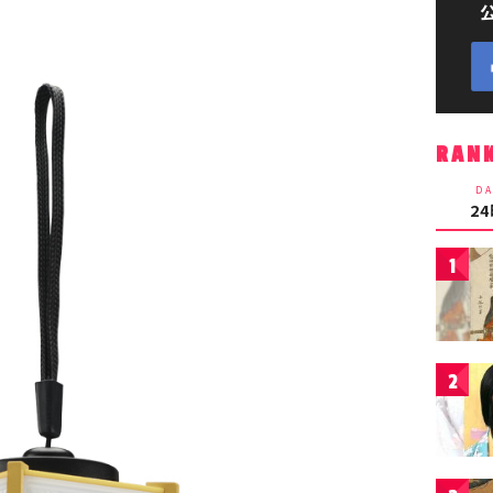
RAN
DA
2
1
2