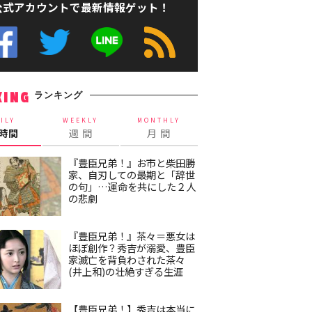
公式アカウントで最新情報ゲット！
ランキング
KING
ILY
WEEKLY
MONTHLY
4時間
週 間
月 間
『豊臣兄弟！』お市と柴田勝
家、自刃しての最期と「辞世
の句」…運命を共にした２人
の悲劇
『豊臣兄弟！』茶々＝悪女は
ほぼ創作？秀吉が溺愛、豊臣
家滅亡を背負わされた茶々
(井上和)の壮絶すぎる生涯
【豊臣兄弟！】秀吉は本当に