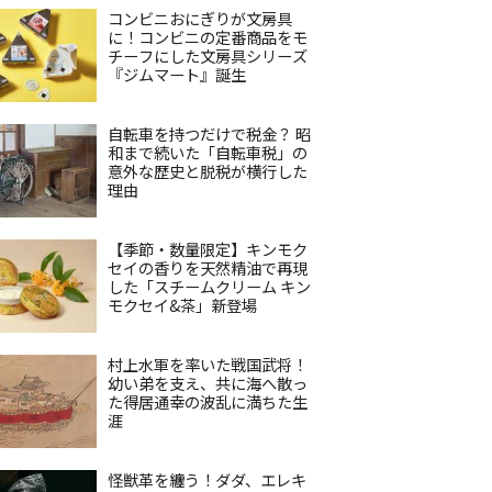
コンビニおにぎりが文房具
に！コンビニの定番商品をモ
チーフにした文房具シリーズ
『ジムマート』誕生
自転車を持つだけで税金？ 昭
和まで続いた「自転車税」の
意外な歴史と脱税が横行した
理由
【季節・数量限定】キンモク
セイの香りを天然精油で再現
した「スチームクリーム キン
モクセイ&茶」新登場
村上水軍を率いた戦国武将！
幼い弟を支え、共に海へ散っ
た得居通幸の波乱に満ちた生
涯
怪獣革を纏う！ダダ、エレキ