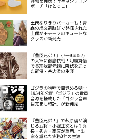
詳細を発表！今年はシリコン
ポーチ「はとっこ」
土偶なりきりパーカーも！青
森の縄文遺跡群で発掘された
土偶がモチーフのキュートな
グッズが新発売
『豊臣兄弟！』小一郎の5万
の大軍に徹底抗戦！切腹覚悟
で長宗我部元親に降伏を迫っ
た武将・谷忠澄の生涯
ゴジラの咆哮で目覚める朝…
1954年公開『ゴジラ』の貴重
音源を搭載した「ゴジラ音声
目覚まし時計」が新発売
『豊臣兄弟！』で萩原護が演
じる武将・小堀正次とは？秀
長・秀吉・家康が重用、“出
家を重ねた実務派”の生涯