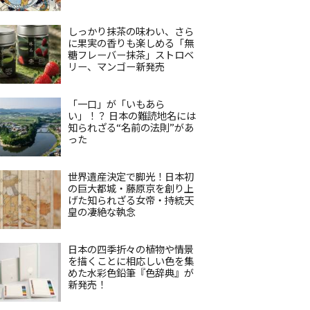
しっかり抹茶の味わい、さら
に果実の香りも楽しめる「無
糖フレーバー抹茶」ストロベ
リー、マンゴー新発売
「一口」が「いもあら
い」！？ 日本の難読地名には
知られざる“名前の法則”があ
った
世界遺産決定で脚光！日本初
の巨大都城・藤原京を創り上
げた知られざる女帝・持統天
皇の凄絶な執念
日本の四季折々の植物や情景
を描くことに相応しい色を集
めた水彩色鉛筆『色辞典』が
新発売！