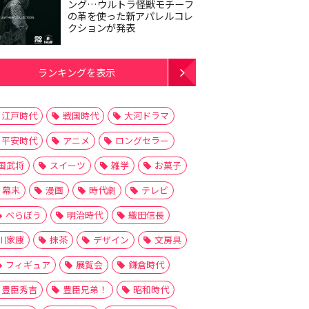
ング…ウルトラ怪獣モチーフ
の革を使った新アパレルコレ
クションが発表
ランキングを表示
江戸時代
戦国時代
大河ドラマ
平安時代
アニメ
ロングセラー
国武将
スイーツ
雑学
お菓子
幕末
漫画
時代劇
テレビ
べらぼう
明治時代
織田信長
川家康
抹茶
デザイン
文房具
フィギュア
展覧会
鎌倉時代
豊臣秀吉
豊臣兄弟！
昭和時代