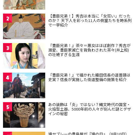
【豊臣兄弟！】秀吉は本当に「女狂い」だった
2
のか？ 天下人を彩った11人の側室たちを時系列
で一挙紹介
『豊臣兄弟！』茶々＝悪女はほぼ創作？秀吉が
3
溺愛、豊臣家滅亡を背負わされた茶々(井上和)
の壮絶すぎる生涯
『豊臣兄弟！』で描かれた織田信長の道普請は
4
史実？信長が実施した街道整備の施策を紹介
あの装飾は「炎」ではない？縄文時代の国宝・
5
火焔型土器、5000年前の人々が刻んだ謎とデザ
インの秘密
鳩サブレーの豊島屋が『鳩の日』（8月10日）