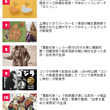
6
限定グッズ詳細を発表！今年はシリコンポーチ
「はとっこ」
土偶なりきりパーカーも！青森の縄文遺跡群で
7
発掘された土偶がモチーフのキュートなグッズ
が新発売
『豊臣兄弟！』小一郎の5万の大軍に徹底抗
8
戦！切腹覚悟で長宗我部元親に降伏を迫った武
将・谷忠澄の生涯
ゴジラの咆哮で目覚める朝…1954年公開『ゴジ
9
ラ』の貴重音源を搭載した「ゴジラ音声目覚ま
し時計」が新発売
『豊臣兄弟！』で萩原護が演じる武将・小堀正
10
次とは？秀長・秀吉・家康が重用、“出家を重
ねた実務派”の生涯