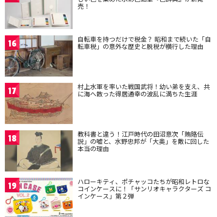
売！
自転車を持つだけで税金？ 昭和まで続いた「自
16
転車税」の意外な歴史と脱税が横行した理由
村上水軍を率いた戦国武将！幼い弟を支え、共
17
に海へ散った得居通幸の波乱に満ちた生涯
教科書と違う！江戸時代の田沼意次「賄賂伝
18
説」の嘘と、水野忠邦が「大奥」を敵に回した
本当の理由
ハローキティ、ポチャッコたちが昭和レトロな
19
コインケースに！「サンリオキャラクターズ コ
インケース」第２弾