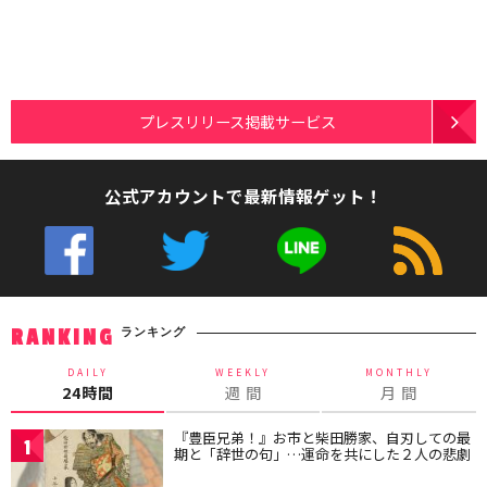
プレスリリース掲載サービス
公式アカウントで最新情報ゲット！
ランキング
RANKING
DAILY
WEEKLY
MONTHLY
24時間
週 間
月 間
『豊臣兄弟！』お市と柴田勝家、自刃しての最
1
期と「辞世の句」…運命を共にした２人の悲劇