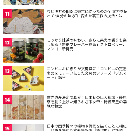
なぜ浅井の旧臣は秀吉に従ったのか？ 武力を使
11
わず“自分の味方”に変えた裏工作の技法とは
しっかり抹茶の味わい、さらに果実の香りも楽
12
しめる「無糖フレーバー抹茶」ストロベリー、
マンゴー新発売
コンビニおにぎりが文房具に！コンビニの定番
13
商品をモチーフにした文房具シリーズ『ジムマ
ート』誕生
世界遺産決定で脚光！日本初の巨大都城・藤原
14
京を創り上げた知られざる女帝・持統天皇の凄
絶な執念
日本の四季折々の植物や情景を描くことに相応
15
しい色を集めた水彩色鉛筆『色辞典』が新発