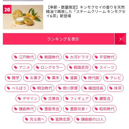
【季節・数量限定】キンモクセイの香りを天然
20
精油で再現した「スチームクリーム キンモクセ
イ&茶」新登場
ランキングを表示
江戸時代
戦国時代
大河ドラマ
平安時代
アニメ
ロングセラー
戦国武将
スイーツ
雑学
お菓子
幕末
漫画
時代劇
テレビ
べらぼう
明治時代
徳川家康
織田信長
抹茶
デザイン
文房具
フィギュア
展覧会
鎌倉時代
豊臣秀吉
豊臣兄弟！
昭和時代
光る君へ
葛飾北斎
鎌倉殿の13人