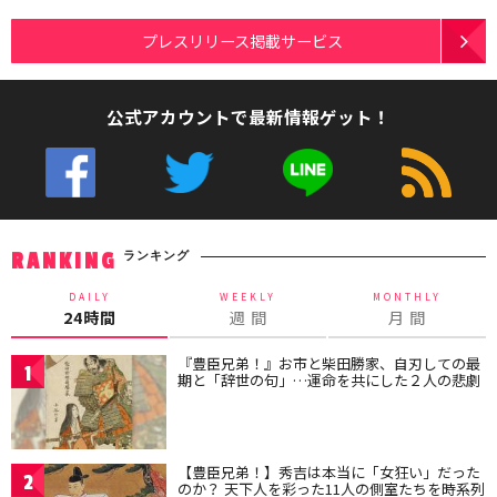
プレスリリース掲載サービス
公式アカウントで最新情報ゲット！
ランキング
RANKING
DAILY
WEEKLY
MONTHLY
24時間
週 間
月 間
『豊臣兄弟！』お市と柴田勝家、自刃しての最
1
期と「辞世の句」…運命を共にした２人の悲劇
【豊臣兄弟！】秀吉は本当に「女狂い」だった
2
のか？ 天下人を彩った11人の側室たちを時系列