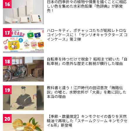
日本の四季折々の植物や情景を描くことに相応
16
しい色を集めた水彩色鉛筆『色辞典』が新発
売！
ハローキティ、ポチャッコたちが昭和レトロな
17
コインケースに！「サンリオキャラクターズ コ
インケース」第２弾
自転車を持つだけで税金？ 昭和まで続いた「自
18
転車税」の意外な歴史と脱税が横行した理由
教科書と違う！江戸時代の田沼意次「賄賂伝
19
説」の嘘と、水野忠邦が「大奥」を敵に回した
本当の理由
【季節・数量限定】キンモクセイの香りを天然
20
精油で再現した「スチームクリーム キンモクセ
イ&茶」新登場