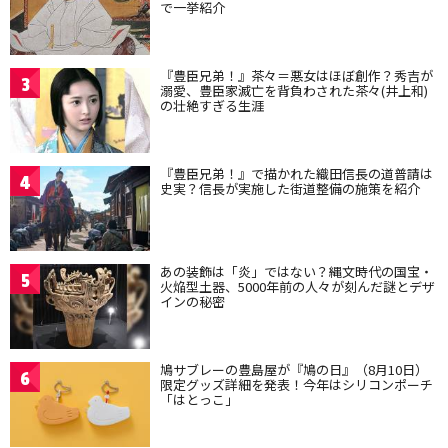
で一挙紹介
『豊臣兄弟！』茶々＝悪女はほぼ創作？秀吉が
3
溺愛、豊臣家滅亡を背負わされた茶々(井上和)
の壮絶すぎる生涯
『豊臣兄弟！』で描かれた織田信長の道普請は
4
史実？信長が実施した街道整備の施策を紹介
あの装飾は「炎」ではない？縄文時代の国宝・
5
火焔型土器、5000年前の人々が刻んだ謎とデザ
インの秘密
鳩サブレーの豊島屋が『鳩の日』（8月10日）
6
限定グッズ詳細を発表！今年はシリコンポーチ
「はとっこ」