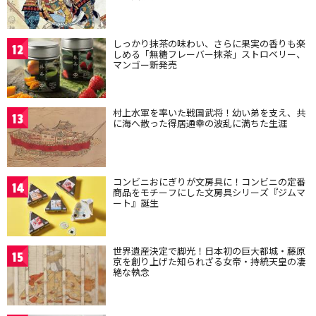
しっかり抹茶の味わい、さらに果実の香りも楽
12
しめる「無糖フレーバー抹茶」ストロベリー、
マンゴー新発売
村上水軍を率いた戦国武将！幼い弟を支え、共
13
に海へ散った得居通幸の波乱に満ちた生涯
コンビニおにぎりが文房具に！コンビニの定番
14
商品をモチーフにした文房具シリーズ『ジムマ
ート』誕生
世界遺産決定で脚光！日本初の巨大都城・藤原
15
京を創り上げた知られざる女帝・持統天皇の凄
絶な執念