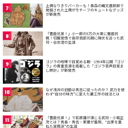
土偶なりきりパーカーも！青森の縄文遺跡群で
7
発掘された土偶がモチーフのキュートなグッズ
が新発売
『豊臣兄弟！』小一郎の5万の大軍に徹底抗
8
戦！切腹覚悟で長宗我部元親に降伏を迫った武
将・谷忠澄の生涯
ゴジラの咆哮で目覚める朝…1954年公開『ゴジ
9
ラ』の貴重音源を搭載した「ゴジラ音声目覚ま
し時計」が新発売
なぜ浅井の旧臣は秀吉に従ったのか？ 武力を使
10
わず“自分の味方”に変えた裏工作の技法とは
『豊臣兄弟！』で萩原護が演じる武将・小堀正
11
次とは？秀長・秀吉・家康が重用、“出家を重
ねた実務派”の生涯