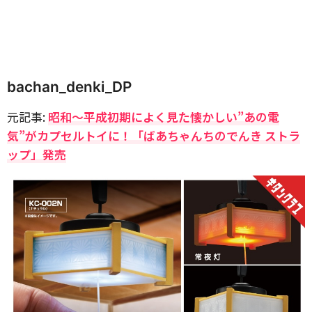
bachan_denki_DP
元記事:
昭和～平成初期によく見た懐かしい”あの電
気”がカプセルトイに！「ばあちゃんちのでんき ストラ
ップ」発売