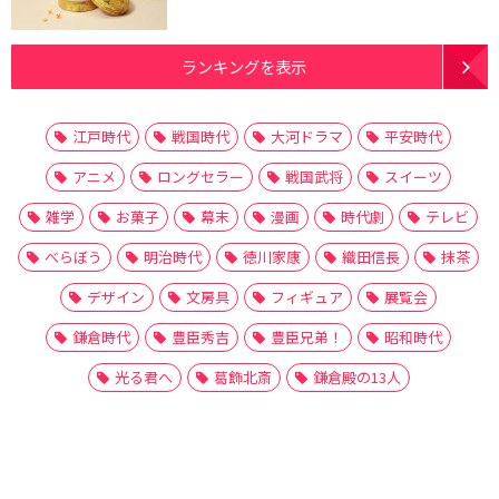
ランキングを表示
江戸時代
戦国時代
大河ドラマ
平安時代
アニメ
ロングセラー
戦国武将
スイーツ
雑学
お菓子
幕末
漫画
時代劇
テレビ
べらぼう
明治時代
徳川家康
織田信長
抹茶
デザイン
文房具
フィギュア
展覧会
鎌倉時代
豊臣秀吉
豊臣兄弟！
昭和時代
光る君へ
葛飾北斎
鎌倉殿の13人