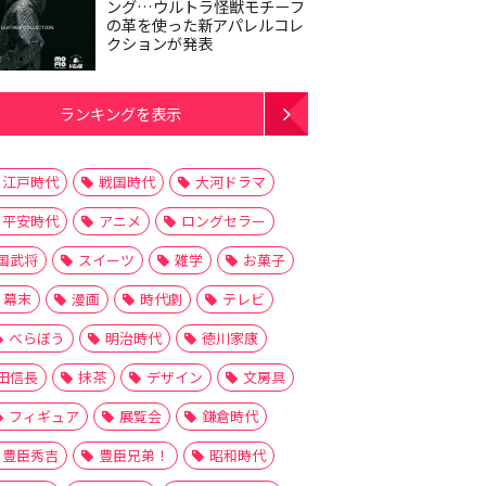
ング…ウルトラ怪獣モチーフ
の革を使った新アパレルコレ
クションが発表
ランキングを表示
江戸時代
戦国時代
大河ドラマ
平安時代
アニメ
ロングセラー
国武将
スイーツ
雑学
お菓子
幕末
漫画
時代劇
テレビ
べらぼう
明治時代
徳川家康
田信長
抹茶
デザイン
文房具
フィギュア
展覧会
鎌倉時代
豊臣秀吉
豊臣兄弟！
昭和時代