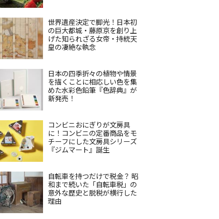
世界遺産決定で脚光！日本初
の巨大都城・藤原京を創り上
げた知られざる女帝・持統天
皇の凄絶な執念
日本の四季折々の植物や情景
を描くことに相応しい色を集
めた水彩色鉛筆『色辞典』が
新発売！
コンビニおにぎりが文房具
に！コンビニの定番商品をモ
チーフにした文房具シリーズ
『ジムマート』誕生
自転車を持つだけで税金？ 昭
和まで続いた「自転車税」の
意外な歴史と脱税が横行した
理由