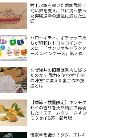
村上水軍を率いた戦国武将！
幼い弟を支え、共に海へ散っ
た得居通幸の波乱に満ちた生
涯
ハローキティ、ポチャッコた
ちが昭和レトロなコインケー
スに！「サンリオキャラクタ
ーズ コインケース」第２弾
なぜ浅井の旧臣は秀吉に従っ
たのか？ 武力を使わず“自分
の味方”に変えた裏工作の技
法とは
【季節・数量限定】キンモク
セイの香りを天然精油で再現
した「スチームクリーム キン
モクセイ&茶」新登場
怪獣革を纏う！ダダ、エレキ