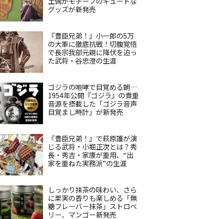
土偶がモチーフのキュートな
グッズが新発売
『豊臣兄弟！』小一郎の5万
の大軍に徹底抗戦！切腹覚悟
で長宗我部元親に降伏を迫っ
た武将・谷忠澄の生涯
ゴジラの咆哮で目覚める朝…
1954年公開『ゴジラ』の貴重
音源を搭載した「ゴジラ音声
目覚まし時計」が新発売
『豊臣兄弟！』で萩原護が演
じる武将・小堀正次とは？秀
長・秀吉・家康が重用、“出
家を重ねた実務派”の生涯
しっかり抹茶の味わい、さら
に果実の香りも楽しめる「無
糖フレーバー抹茶」ストロベ
リー、マンゴー新発売