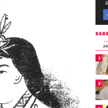
】
RAN
DA
2
1
2