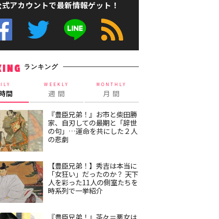
公式アカウントで最新情報ゲット！
ランキング
KING
ILY
WEEKLY
MONTHLY
4時間
週 間
月 間
『豊臣兄弟！』お市と柴田勝
家、自刃しての最期と「辞世
の句」…運命を共にした２人
の悲劇
【豊臣兄弟！】秀吉は本当に
「女狂い」だったのか？ 天下
人を彩った11人の側室たちを
時系列で一挙紹介
『豊臣兄弟！』茶々＝悪女は