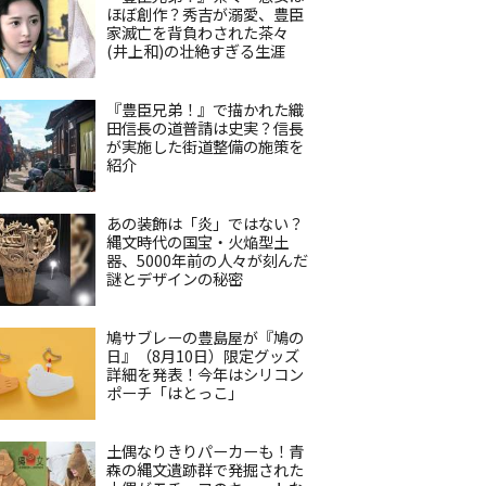
ほぼ創作？秀吉が溺愛、豊臣
家滅亡を背負わされた茶々
(井上和)の壮絶すぎる生涯
『豊臣兄弟！』で描かれた織
田信長の道普請は史実？信長
が実施した街道整備の施策を
紹介
あの装飾は「炎」ではない？
縄文時代の国宝・火焔型土
器、5000年前の人々が刻んだ
謎とデザインの秘密
鳩サブレーの豊島屋が『鳩の
日』（8月10日）限定グッズ
詳細を発表！今年はシリコン
ポーチ「はとっこ」
土偶なりきりパーカーも！青
森の縄文遺跡群で発掘された