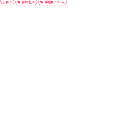
光る君へ
葛飾北斎
鎌倉殿の13人