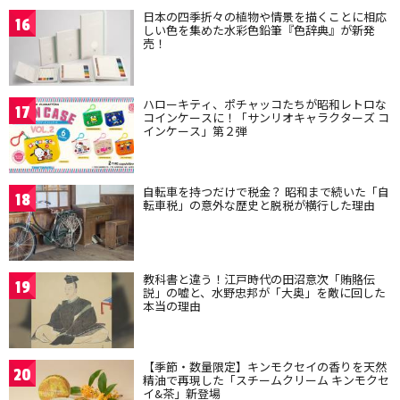
日本の四季折々の植物や情景を描くことに相応
16
しい色を集めた水彩色鉛筆『色辞典』が新発
売！
ハローキティ、ポチャッコたちが昭和レトロな
17
コインケースに！「サンリオキャラクターズ コ
インケース」第２弾
自転車を持つだけで税金？ 昭和まで続いた「自
18
転車税」の意外な歴史と脱税が横行した理由
教科書と違う！江戸時代の田沼意次「賄賂伝
19
説」の嘘と、水野忠邦が「大奥」を敵に回した
本当の理由
【季節・数量限定】キンモクセイの香りを天然
20
精油で再現した「スチームクリーム キンモクセ
イ&茶」新登場