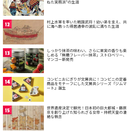
ねた実務派”の生涯
村上水軍を率いた戦国武将！幼い弟を支え、共
12
に海へ散った得居通幸の波乱に満ちた生涯
しっかり抹茶の味わい、さらに果実の香りも楽
13
しめる「無糖フレーバー抹茶」ストロベリー、
マンゴー新発売
コンビニおにぎりが文房具に！コンビニの定番
14
商品をモチーフにした文房具シリーズ『ジムマ
ート』誕生
世界遺産決定で脚光！日本初の巨大都城・藤原
15
京を創り上げた知られざる女帝・持統天皇の凄
絶な執念