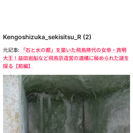
Kengoshizuka_sekisitsu_R (2)
元記事:
「石と水の都」を築いた飛鳥時代の女帝・斉明
大王！益田岩船など飛鳥京造営の遺構に秘められた謎を
探る【前編】