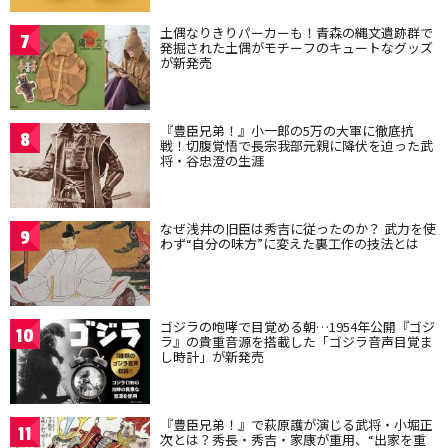
土偶なりきりパーカーも！青森の縄文遺跡群で
7
発掘された土偶がモチーフのキュートなグッズ
が新発売
『豊臣兄弟！』小一郎の5万の大軍に徹底抗
8
戦！切腹覚悟で長宗我部元親に降伏を迫った武
将・谷忠澄の生涯
なぜ浅井の旧臣は秀吉に従ったのか？ 武力を使
9
わず“自分の味方”に変えた裏工作の技法とは
ゴジラの咆哮で目覚める朝…1954年公開『ゴジ
10
ラ』の貴重音源を搭載した「ゴジラ音声目覚ま
し時計」が新発売
『豊臣兄弟！』で萩原護が演じる武将・小堀正
11
次とは？秀長・秀吉・家康が重用、“出家を重