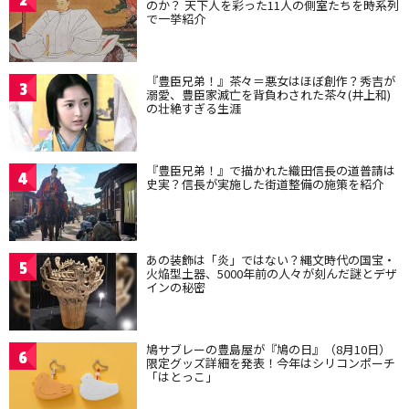
のか？ 天下人を彩った11人の側室たちを時系列
で一挙紹介
『豊臣兄弟！』茶々＝悪女はほぼ創作？秀吉が
3
溺愛、豊臣家滅亡を背負わされた茶々(井上和)
の壮絶すぎる生涯
『豊臣兄弟！』で描かれた織田信長の道普請は
4
史実？信長が実施した街道整備の施策を紹介
あの装飾は「炎」ではない？縄文時代の国宝・
5
火焔型土器、5000年前の人々が刻んだ謎とデザ
インの秘密
鳩サブレーの豊島屋が『鳩の日』（8月10日）
6
限定グッズ詳細を発表！今年はシリコンポーチ
「はとっこ」