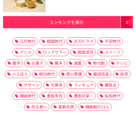
ランキングを表示
江戸時代
戦国時代
大河ドラマ
平安時代
アニメ
ロングセラー
戦国武将
スイーツ
雑学
お菓子
幕末
漫画
時代劇
テレビ
べらぼう
明治時代
徳川家康
織田信長
抹茶
デザイン
文房具
フィギュア
展覧会
鎌倉時代
豊臣秀吉
豊臣兄弟！
昭和時代
光る君へ
葛飾北斎
鎌倉殿の13人