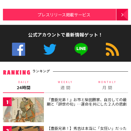
プレスリリース掲載サービス
公式アカウントで最新情報ゲット！
ランキング
RANKING
DAILY
WEEKLY
MONTHLY
24時間
週 間
月 間
『豊臣兄弟！』お市と柴田勝家、自刃しての最
1
期と「辞世の句」…運命を共にした２人の悲劇
【豊臣兄弟！】秀吉は本当に「女狂い」だった
2