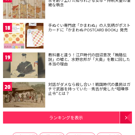
京を創り上げた知られざる女帝・持統天皇の凄
絶な執念
手ぬぐい専門店「かまわぬ」の人気柄がポスト
18
カードに『かまわぬ POSTCARD BOOK』発売
教科書と違う！江戸時代の田沼意次「賄賂伝
19
説」の嘘と、水野忠邦が「大奥」を敵に回した
本当の理由
対話がダメなら殺し合い！戦国時代の農民はガ
20
チで武器を持っていた…秀吉が発した“喧嘩停
止令”とは？
ランキングを表示