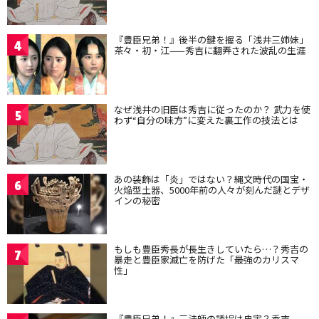
『豊臣兄弟！』後半の鍵を握る「浅井三姉妹」
4
茶々・初・江——秀吉に翻弄された波乱の生涯
なぜ浅井の旧臣は秀吉に従ったのか？ 武力を使
5
わず“自分の味方”に変えた裏工作の技法とは
あの装飾は「炎」ではない？縄文時代の国宝・
6
火焔型土器、5000年前の人々が刻んだ謎とデザ
インの秘密
もしも豊臣秀長が長生きしていたら…？秀吉の
7
暴走と豊臣家滅亡を防げた「最強のカリスマ
性」
『豊臣兄弟！』三法師の誘拐は史実？秀吉