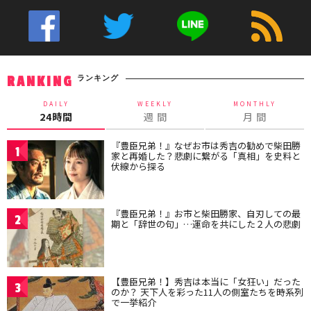
ランキング
RANKING
DAILY
WEEKLY
MONTHLY
24時間
週 間
月 間
『豊臣兄弟！』なぜお市は秀吉の勧めで柴田勝
1
家と再婚した？悲劇に繋がる「真相」を史料と
伏線から探る
『豊臣兄弟！』お市と柴田勝家、自刃しての最
2
期と「辞世の句」…運命を共にした２人の悲劇
【豊臣兄弟！】秀吉は本当に「女狂い」だった
3
のか？ 天下人を彩った11人の側室たちを時系列
で一挙紹介