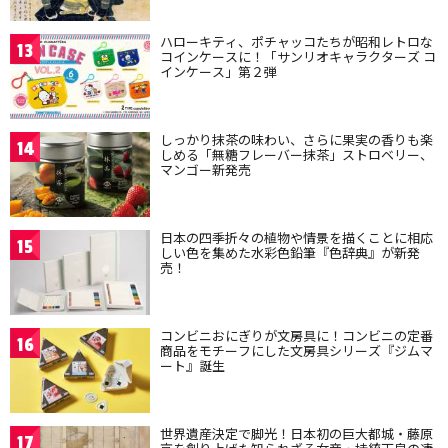
ハローキティ、ポチャッコたちが昭和レトロな
13
コインケースに！「サンリオキャラクターズ コ
インケース」第２弾
しっかり抹茶の味わい、さらに果実の香りも楽
14
しめる「無糖フレーバー抹茶」ストロベリー、
マンゴー新発売
日本の四季折々の植物や情景を描くことに相応
15
しい色を集めた水彩色鉛筆『色辞典』が新発
売！
コンビニおにぎりが文房具に！コンビニの定番
16
商品をモチーフにした文房具シリーズ『ジムマ
ート』誕生
世界遺産決定で脚光！日本初の巨大都城・藤原
17