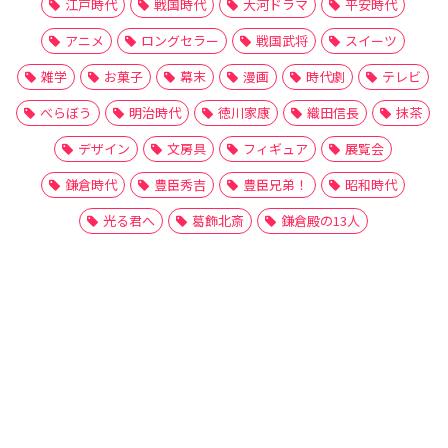
江戸時代
戦国時代
大河ドラマ
平安時代
アニメ
ロングセラー
戦国武将
スイーツ
雑学
お菓子
幕末
漫画
時代劇
テレビ
べらぼう
明治時代
徳川家康
織田信長
抹茶
デザイン
文房具
フィギュア
展覧会
鎌倉時代
豊臣秀吉
豊臣兄弟！
昭和時代
光る君へ
葛飾北斎
鎌倉殿の13人