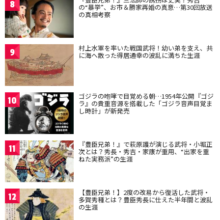
8
の“暴挙”、お市＆勝家再婚の真意…第30回放送
の真相考察
村上水軍を率いた戦国武将！幼い弟を支え、共
9
に海へ散った得居通幸の波乱に満ちた生涯
ゴジラの咆哮で目覚める朝…1954年公開『ゴジ
10
ラ』の貴重音源を搭載した「ゴジラ音声目覚ま
し時計」が新発売
『豊臣兄弟！』で萩原護が演じる武将・小堀正
11
次とは？秀長・秀吉・家康が重用、“出家を重
ねた実務派”の生涯
【豊臣兄弟！】2度の改易から復活した武将・
12
多賀秀種とは？豊臣秀長に仕えた半年間と波乱
の生涯