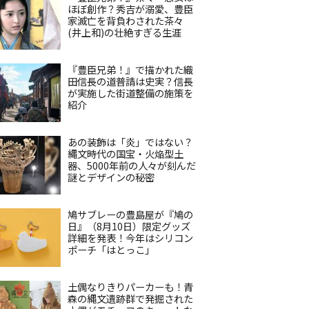
ほぼ創作？秀吉が溺愛、豊臣
家滅亡を背負わされた茶々
(井上和)の壮絶すぎる生涯
『豊臣兄弟！』で描かれた織
田信長の道普請は史実？信長
が実施した街道整備の施策を
紹介
あの装飾は「炎」ではない？
縄文時代の国宝・火焔型土
器、5000年前の人々が刻んだ
謎とデザインの秘密
鳩サブレーの豊島屋が『鳩の
日』（8月10日）限定グッズ
詳細を発表！今年はシリコン
ポーチ「はとっこ」
土偶なりきりパーカーも！青
森の縄文遺跡群で発掘された