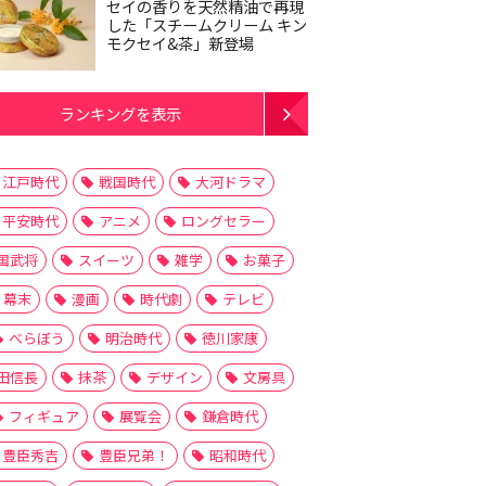
セイの香りを天然精油で再現
した「スチームクリーム キン
モクセイ&茶」新登場
ランキングを表示
江戸時代
戦国時代
大河ドラマ
平安時代
アニメ
ロングセラー
国武将
スイーツ
雑学
お菓子
幕末
漫画
時代劇
テレビ
べらぼう
明治時代
徳川家康
田信長
抹茶
デザイン
文房具
フィギュア
展覧会
鎌倉時代
豊臣秀吉
豊臣兄弟！
昭和時代