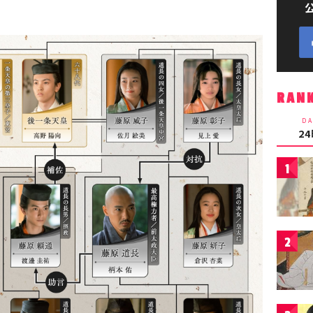
RAN
DA
2
1
2