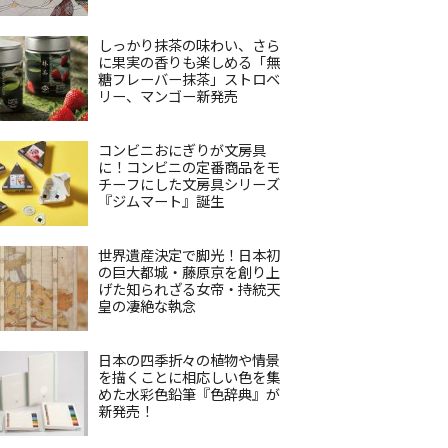
しっかり抹茶の味わい、さら
に果実の香りも楽しめる「無
糖フレーバー抹茶」ストロベ
リー、マンゴー新発売
コンビニおにぎりが文房具
に！コンビニの定番商品をモ
チーフにした文房具シリーズ
『ジムマート』誕生
世界遺産決定で脚光！日本初
の巨大都城・藤原京を創り上
げた知られざる女帝・持統天
皇の凄絶な執念
日本の四季折々の植物や情景
を描くことに相応しい色を集
めた水彩色鉛筆『色辞典』が
新発売！