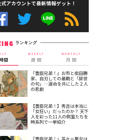
公式アカウントで最新情報ゲット！
ランキング
KING
ILY
WEEKLY
MONTHLY
4時間
週 間
月 間
『豊臣兄弟！』お市と柴田勝
家、自刃しての最期と「辞世
の句」…運命を共にした２人
の悲劇
【豊臣兄弟！】秀吉は本当に
「女狂い」だったのか？ 天下
人を彩った11人の側室たちを
時系列で一挙紹介
『豊臣兄弟！』茶々＝悪女は