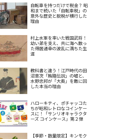
自転車を持つだけで税金？ 昭
和まで続いた「自転車税」の
意外な歴史と脱税が横行した
理由
村上水軍を率いた戦国武将！
幼い弟を支え、共に海へ散っ
た得居通幸の波乱に満ちた生
涯
教科書と違う！江戸時代の田
沼意次「賄賂伝説」の嘘と、
水野忠邦が「大奥」を敵に回
した本当の理由
ハローキティ、ポチャッコた
ちが昭和レトロなコインケー
スに！「サンリオキャラクタ
ーズ コインケース」第２弾
【季節・数量限定】キンモク