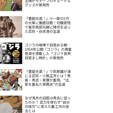
土偶がモチーフのキュートな
グッズが新発売
『豊臣兄弟！』小一郎の5万
の大軍に徹底抗戦！切腹覚悟
で長宗我部元親に降伏を迫っ
た武将・谷忠澄の生涯
ゴジラの咆哮で目覚める朝…
1954年公開『ゴジラ』の貴重
音源を搭載した「ゴジラ音声
目覚まし時計」が新発売
『豊臣兄弟！』で萩原護が演
じる武将・小堀正次とは？秀
長・秀吉・家康が重用、“出
家を重ねた実務派”の生涯
なぜ浅井の旧臣は秀吉に従っ
たのか？ 武力を使わず“自分
の味方”に変えた裏工作の技
法とは