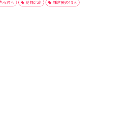
光る君へ
葛飾北斎
鎌倉殿の13人