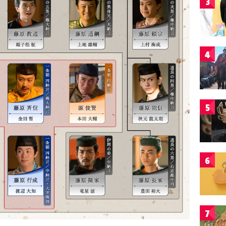
3
4
5
6
7