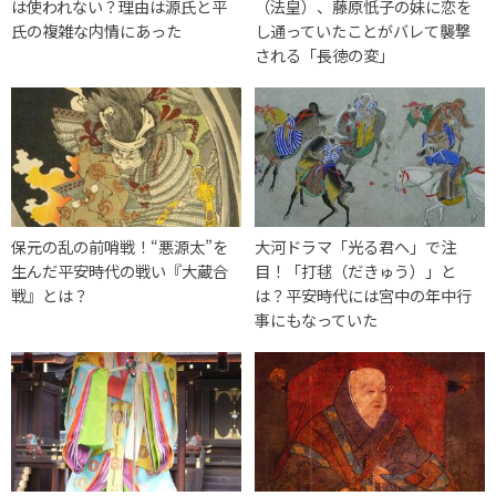
は使われない？理由は源氏と平
（法皇）、藤原忯子の妹に恋を
氏の複雑な内情にあった
し通っていたことがバレて襲撃
される「長徳の変」
保元の乱の前哨戦！“悪源太”を
大河ドラマ「光る君へ」で注
生んだ平安時代の戦い『大蔵合
目！「打毬（だきゅう）」と
戦』とは？
は？平安時代には宮中の年中行
事にもなっていた