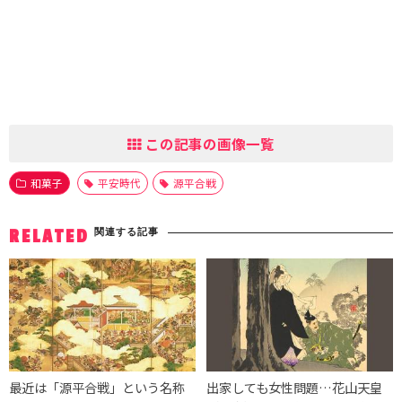
この記事の画像一覧
和菓子
平安時代
源平合戦
関連する記事
RELATED
最近は「源平合戦」という名称
出家しても女性問題…花山天皇