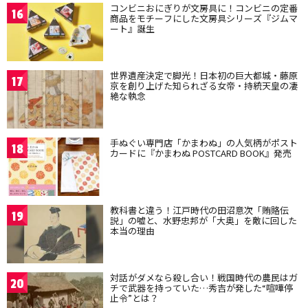
コンビニおにぎりが文房具に！コンビニの定番
16
商品をモチーフにした文房具シリーズ『ジムマ
ート』誕生
世界遺産決定で脚光！日本初の巨大都城・藤原
17
京を創り上げた知られざる女帝・持統天皇の凄
絶な執念
手ぬぐい専門店「かまわぬ」の人気柄がポスト
18
カードに『かまわぬ POSTCARD BOOK』発売
教科書と違う！江戸時代の田沼意次「賄賂伝
19
説」の嘘と、水野忠邦が「大奥」を敵に回した
本当の理由
対話がダメなら殺し合い！戦国時代の農民はガ
20
チで武器を持っていた…秀吉が発した“喧嘩停
止令”とは？