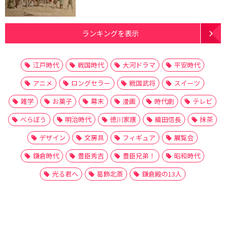
ランキングを表示
江戸時代
戦国時代
大河ドラマ
平安時代
アニメ
ロングセラー
戦国武将
スイーツ
雑学
お菓子
幕末
漫画
時代劇
テレビ
べらぼう
明治時代
徳川家康
織田信長
抹茶
デザイン
文房具
フィギュア
展覧会
鎌倉時代
豊臣秀吉
豊臣兄弟！
昭和時代
光る君へ
葛飾北斎
鎌倉殿の13人