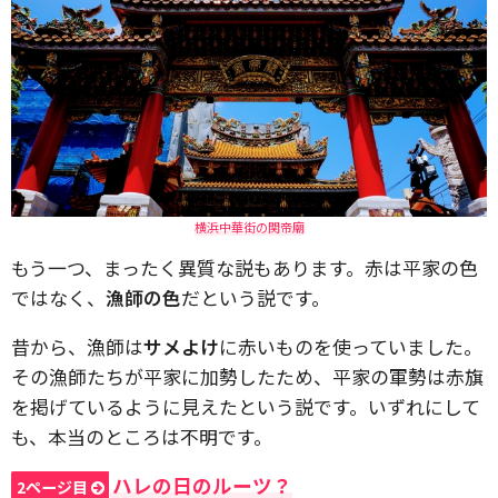
横浜中華街の関帝廟
もう一つ、まったく異質な説もあります。赤は平家の色
ではなく、
漁師の色
だという説です。
昔から、漁師は
サメよけ
に赤いものを使っていました。
その漁師たちが平家に加勢したため、平家の軍勢は赤旗
を掲げているように見えたという説です。いずれにして
も、本当のところは不明です。
ハレの日のルーツ？
2ページ目