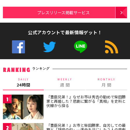
プレスリリース掲載サービス
公式アカウントで最新情報ゲット！
ランキング
RANKING
DAILY
WEEKLY
MONTHLY
24時間
週 間
月 間
『豊臣兄弟！』なぜお市は秀吉の勧めで柴田勝
1
家と再婚した？悲劇に繋がる「真相」を史料と
伏線から探る
『豊臣兄弟！』お市と柴田勝家、自刃しての最
2
期と「辞世の句」…運命を共にした２人の悲劇