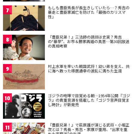
もしも豊臣秀長が長生きしていたら…？秀吉の
7
暴走と豊臣家滅亡を防げた「最強のカリスマ
性」
『豊臣兄弟！』三法師の誘拐は史実？秀吉
8
の“暴挙”、お市＆勝家再婚の真意…第30回放送
の真相考察
村上水軍を率いた戦国武将！幼い弟を支え、共
9
に海へ散った得居通幸の波乱に満ちた生涯
ゴジラの咆哮で目覚める朝…1954年公開『ゴジ
10
ラ』の貴重音源を搭載した「ゴジラ音声目覚ま
し時計」が新発売
『豊臣兄弟！』で萩原護が演じる武将・小堀正
11
次とは？秀長・秀吉・家康が重用、“出家を重
ねた実務派”の生涯