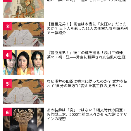
【豊臣兄弟！】秀吉は本当に「女狂い」だった
3
のか？ 天下人を彩った11人の側室たちを時系列
で一挙紹介
『豊臣兄弟！』後半の鍵を握る「浅井三姉妹」
4
茶々・初・江——秀吉に翻弄された波乱の生涯
なぜ浅井の旧臣は秀吉に従ったのか？ 武力を使
5
わず“自分の味方”に変えた裏工作の技法とは
あの装飾は「炎」ではない？縄文時代の国宝・
6
火焔型土器、5000年前の人々が刻んだ謎とデザ
インの秘密