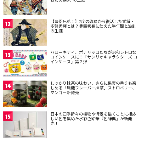
【豊臣兄弟！】2度の改易から復活した武将・
12
多賀秀種とは？豊臣秀長に仕えた半年間と波乱
の生涯
ハローキティ、ポチャッコたちが昭和レトロな
13
コインケースに！「サンリオキャラクターズ コ
インケース」第２弾
しっかり抹茶の味わい、さらに果実の香りも楽
14
しめる「無糖フレーバー抹茶」ストロベリー、
マンゴー新発売
日本の四季折々の植物や情景を描くことに相応
15
しい色を集めた水彩色鉛筆『色辞典』が新発
売！