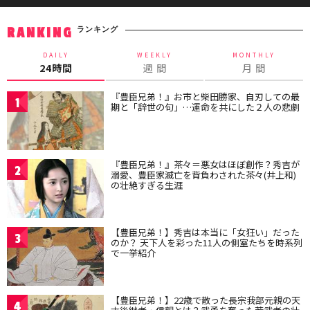
ランキング
RANKING
DAILY
WEEKLY
MONTHLY
24時間
週 間
月 間
『豊臣兄弟！』お市と柴田勝家、自刃しての最
1
期と「辞世の句」…運命を共にした２人の悲劇
『豊臣兄弟！』茶々＝悪女はほぼ創作？秀吉が
2
溺愛、豊臣家滅亡を背負わされた茶々(井上和)
の壮絶すぎる生涯
【豊臣兄弟！】秀吉は本当に「女狂い」だった
3
のか？ 天下人を彩った11人の側室たちを時系列
で一挙紹介
【豊臣兄弟！】22歳で散った長宗我部元親の天
4