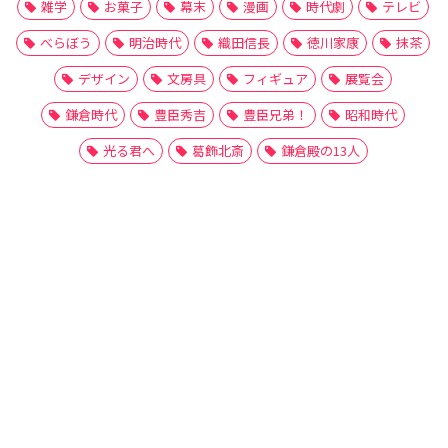
雑学
お菓子
幕末
漫画
時代劇
テレビ
べらぼう
明治時代
織田信長
徳川家康
抹茶
デザイン
文房具
フィギュア
展覧会
鎌倉時代
豊臣秀吉
豊臣兄弟！
昭和時代
光る君へ
葛飾北斎
鎌倉殿の13人