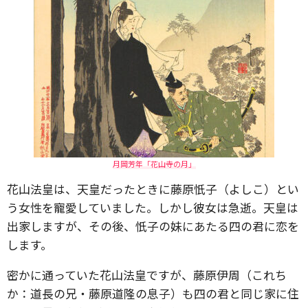
月岡芳年「花山寺の月」
花山法皇は、天皇だったときに藤原忯子（よしこ）とい
う女性を寵愛していました。しかし彼女は急逝。天皇は
出家しますが、その後、忯子の妹にあたる四の君に恋を
します。
密かに通っていた花山法皇ですが、藤原伊周（これち
か：道長の兄・藤原道隆の息子）も四の君と同じ家に住