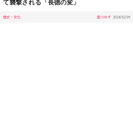
て襲撃される「長徳の変」
歴史・文化
雲川ゆず
2024/02/09