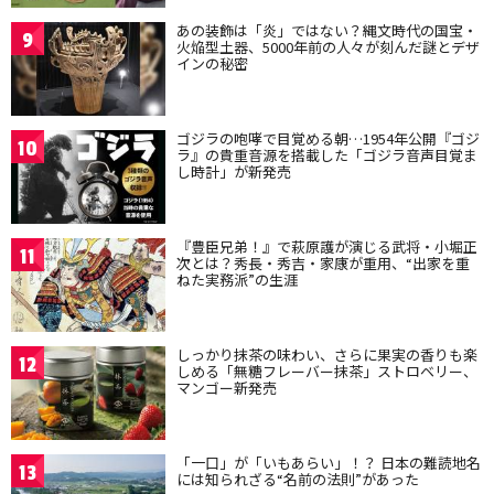
あの装飾は「炎」ではない？縄文時代の国宝・
9
火焔型土器、5000年前の人々が刻んだ謎とデザ
インの秘密
ゴジラの咆哮で目覚める朝…1954年公開『ゴジ
10
ラ』の貴重音源を搭載した「ゴジラ音声目覚ま
し時計」が新発売
『豊臣兄弟！』で萩原護が演じる武将・小堀正
11
次とは？秀長・秀吉・家康が重用、“出家を重
ねた実務派”の生涯
しっかり抹茶の味わい、さらに果実の香りも楽
12
しめる「無糖フレーバー抹茶」ストロベリー、
マンゴー新発売
「一口」が「いもあらい」！？ 日本の難読地名
13
には知られざる“名前の法則”があった