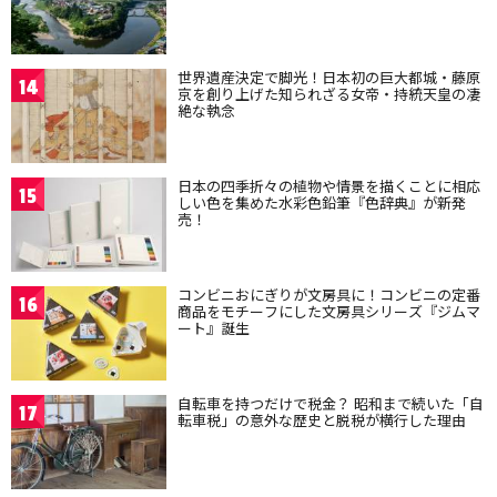
世界遺産決定で脚光！日本初の巨大都城・藤原
14
京を創り上げた知られざる女帝・持統天皇の凄
絶な執念
日本の四季折々の植物や情景を描くことに相応
15
しい色を集めた水彩色鉛筆『色辞典』が新発
売！
コンビニおにぎりが文房具に！コンビニの定番
16
商品をモチーフにした文房具シリーズ『ジムマ
ート』誕生
自転車を持つだけで税金？ 昭和まで続いた「自
17
転車税」の意外な歴史と脱税が横行した理由