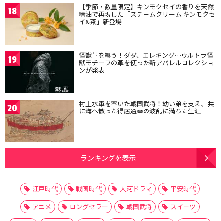
【季節・数量限定】キンモクセイの香りを天然
18
精油で再現した「スチームクリーム キンモクセ
イ&茶」新登場
怪獣革を纏う！ダダ、エレキング…ウルトラ怪
19
獣モチーフの革を使った新アパレルコレクショ
ンが発表
村上水軍を率いた戦国武将！幼い弟を支え、共
20
に海へ散った得居通幸の波乱に満ちた生涯
ランキングを表示
江戸時代
戦国時代
大河ドラマ
平安時代
アニメ
ロングセラー
戦国武将
スイーツ