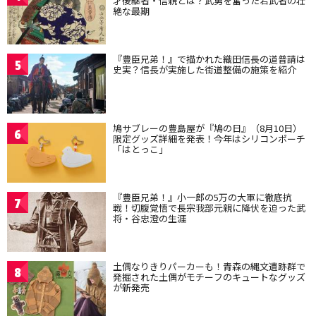
才後継者・信親とは？武勇を奮った若武者の壮
絶な最期
『豊臣兄弟！』で描かれた織田信長の道普請は
5
史実？信長が実施した街道整備の施策を紹介
鳩サブレーの豊島屋が『鳩の日』（8月10日）
6
限定グッズ詳細を発表！今年はシリコンポーチ
「はとっこ」
『豊臣兄弟！』小一郎の5万の大軍に徹底抗
7
戦！切腹覚悟で長宗我部元親に降伏を迫った武
将・谷忠澄の生涯
土偶なりきりパーカーも！青森の縄文遺跡群で
8
発掘された土偶がモチーフのキュートなグッズ
が新発売