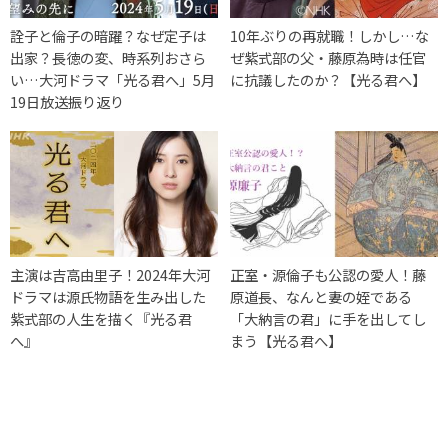
詮子と倫子の暗躍？なぜ定子は
10年ぶりの再就職！しかし…な
出家？長徳の変、時系列おさら
ぜ紫式部の父・藤原為時は任官
い…大河ドラマ「光る君へ」5月
に抗議したのか？【光る君へ】
19日放送振り返り
主演は吉高由里子！2024年大河
正室・源倫子も公認の愛人！藤
ドラマは源氏物語を生み出した
原道長、なんと妻の姪である
紫式部の人生を描く『光る君
「大納言の君」に手を出してし
へ』
まう【光る君へ】