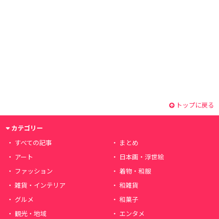
トップに戻る
カテゴリー
すべての記事
まとめ
アート
日本画・浮世絵
ファッション
着物・和服
雑貨・インテリア
和雑貨
グルメ
和菓子
観光・地域
エンタメ