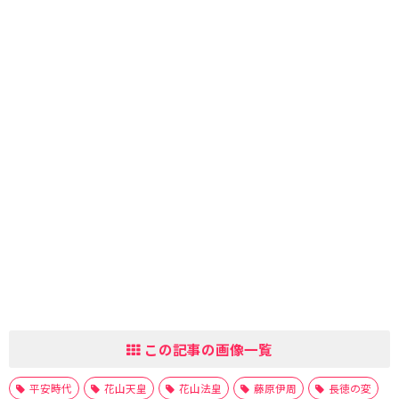
この記事の画像一覧
平安時代
花山天皇
花山法皇
藤原伊周
長徳の変