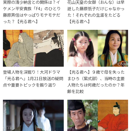
実際の清少納言との関係は？イ
花山天皇の女御（おんな）は早
ケメン平安貴族「F4」のひとり
逝した藤原忯子だけじゃなかっ
藤原斉信はやっぱりモテモテだ
た！それぞれの生涯をたどる
った？【光る君へ】
【光る君へ】
登場人物を深掘り！大河ドラマ
【光る君へ】９歳で母を失った
「光る君へ」1月21日放送の疑問
まひろ（紫式部）、当時の主要
点や重要トピックを振り返り
人物たちは何歳だったのか？年
齢を比較