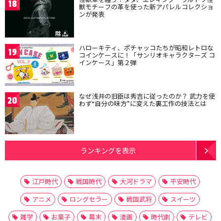
18
獣モチーフの革を使った新アパレルコレクショ
ンが発表
ハローキティ、ポチャッコたちが昭和レトロな
19
コインケースに！「サンリオキャラクターズ コ
インケース」第２弾
なぜ浅井の旧臣は秀吉に従ったのか？ 武力を使
20
わず“自分の味方”に変えた裏工作の技法とは
ランキングを表示
江戸時代
戦国時代
大河ドラマ
平安時代
アニメ
ロングセラー
戦国武将
スイーツ
雑学
お菓子
幕末
漫画
時代劇
テレビ