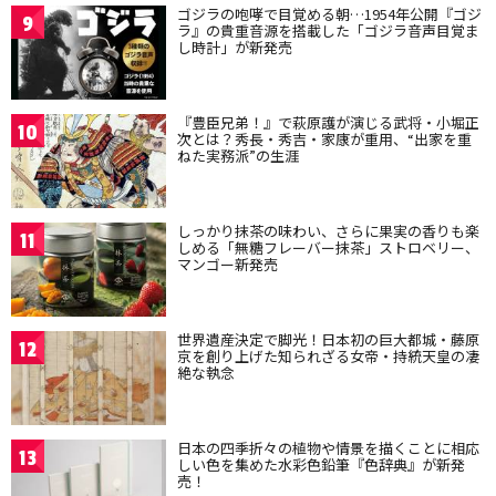
ゴジラの咆哮で目覚める朝…1954年公開『ゴジ
9
ラ』の貴重音源を搭載した「ゴジラ音声目覚ま
し時計」が新発売
『豊臣兄弟！』で萩原護が演じる武将・小堀正
10
次とは？秀長・秀吉・家康が重用、“出家を重
ねた実務派”の生涯
しっかり抹茶の味わい、さらに果実の香りも楽
11
しめる「無糖フレーバー抹茶」ストロベリー、
マンゴー新発売
世界遺産決定で脚光！日本初の巨大都城・藤原
12
京を創り上げた知られざる女帝・持統天皇の凄
絶な執念
日本の四季折々の植物や情景を描くことに相応
13
しい色を集めた水彩色鉛筆『色辞典』が新発
売！