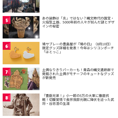
あの装飾は「炎」ではない？縄文時代の国宝・
5
火焔型土器、5000年前の人々が刻んだ謎とデザ
インの秘密
鳩サブレーの豊島屋が『鳩の日』（8月10日）
6
限定グッズ詳細を発表！今年はシリコンポーチ
「はとっこ」
土偶なりきりパーカーも！青森の縄文遺跡群で
7
発掘された土偶がモチーフのキュートなグッズ
が新発売
『豊臣兄弟！』小一郎の5万の大軍に徹底抗
8
戦！切腹覚悟で長宗我部元親に降伏を迫った武
将・谷忠澄の生涯