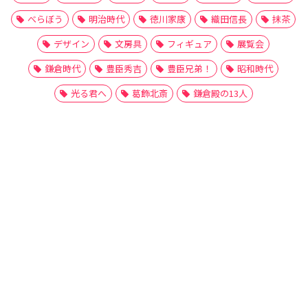
べらぼう
明治時代
徳川家康
織田信長
抹茶
デザイン
文房具
フィギュア
展覧会
鎌倉時代
豊臣秀吉
豊臣兄弟！
昭和時代
光る君へ
葛飾北斎
鎌倉殿の13人