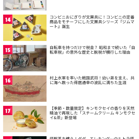
コンビニおにぎりが文房具に！コンビニの定番
14
商品をモチーフにした文房具シリーズ『ジムマ
ート』誕生
自転車を持つだけで税金？ 昭和まで続いた「自
15
転車税」の意外な歴史と脱税が横行した理由
村上水軍を率いた戦国武将！幼い弟を支え、共
16
に海へ散った得居通幸の波乱に満ちた生涯
【季節・数量限定】キンモクセイの香りを天然
17
精油で再現した「スチームクリーム キンモクセ
イ&茶」新登場
怪獣革を纏う！ダダ、エレキング…ウルトラ怪