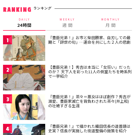
ランキング
RANKING
DAILY
WEEKLY
MONTHLY
24時間
週 間
月 間
『豊臣兄弟！』お市と柴田勝家、自刃しての最
1
期と「辞世の句」…運命を共にした２人の悲劇
【豊臣兄弟！】秀吉は本当に「女狂い」だった
2
のか？ 天下人を彩った11人の側室たちを時系列
で一挙紹介
『豊臣兄弟！』茶々＝悪女はほぼ創作？秀吉が
3
溺愛、豊臣家滅亡を背負わされた茶々(井上和)
の壮絶すぎる生涯
『豊臣兄弟！』で描かれた織田信長の道普請は
4
史実？信長が実施した街道整備の施策を紹介