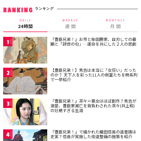
ランキング
RANKING
DAILY
WEEKLY
MONTHLY
24時間
週 間
月 間
『豊臣兄弟！』お市と柴田勝家、自刃しての最
1
期と「辞世の句」…運命を共にした２人の悲劇
【豊臣兄弟！】秀吉は本当に「女狂い」だった
2
のか？ 天下人を彩った11人の側室たちを時系列
で一挙紹介
『豊臣兄弟！』茶々＝悪女はほぼ創作？秀吉が
3
溺愛、豊臣家滅亡を背負わされた茶々(井上和)
の壮絶すぎる生涯
『豊臣兄弟！』で描かれた織田信長の道普請は
4
史実？信長が実施した街道整備の施策を紹介