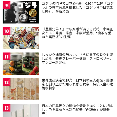
ゴジラの咆哮で目覚める朝…1954年公開『ゴジ
9
ラ』の貴重音源を搭載した「ゴジラ音声目覚ま
し時計」が新発売
『豊臣兄弟！』で萩原護が演じる武将・小堀正
10
次とは？秀長・秀吉・家康が重用、“出家を重
ねた実務派”の生涯
しっかり抹茶の味わい、さらに果実の香りも楽
11
しめる「無糖フレーバー抹茶」ストロベリー、
マンゴー新発売
世界遺産決定で脚光！日本初の巨大都城・藤原
12
京を創り上げた知られざる女帝・持統天皇の凄
絶な執念
日本の四季折々の植物や情景を描くことに相応
13
しい色を集めた水彩色鉛筆『色辞典』が新発
売！