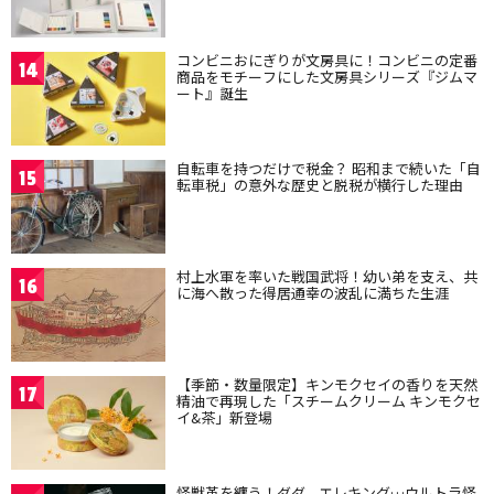
コンビニおにぎりが文房具に！コンビニの定番
14
商品をモチーフにした文房具シリーズ『ジムマ
ート』誕生
自転車を持つだけで税金？ 昭和まで続いた「自
15
転車税」の意外な歴史と脱税が横行した理由
村上水軍を率いた戦国武将！幼い弟を支え、共
16
に海へ散った得居通幸の波乱に満ちた生涯
【季節・数量限定】キンモクセイの香りを天然
17
精油で再現した「スチームクリーム キンモクセ
イ&茶」新登場
怪獣革を纏う！ダダ、エレキング…ウルトラ怪