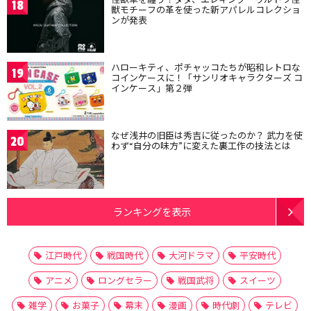
18
獣モチーフの革を使った新アパレルコレクショ
ンが発表
ハローキティ、ポチャッコたちが昭和レトロな
19
コインケースに！「サンリオキャラクターズ コ
インケース」第２弾
なぜ浅井の旧臣は秀吉に従ったのか？ 武力を使
20
わず“自分の味方”に変えた裏工作の技法とは
ランキングを表示
江戸時代
戦国時代
大河ドラマ
平安時代
アニメ
ロングセラー
戦国武将
スイーツ
雑学
お菓子
幕末
漫画
時代劇
テレビ