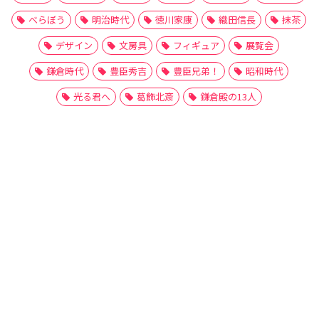
べらぼう
明治時代
徳川家康
織田信長
抹茶
デザイン
文房具
フィギュア
展覧会
鎌倉時代
豊臣秀吉
豊臣兄弟！
昭和時代
光る君へ
葛飾北斎
鎌倉殿の13人