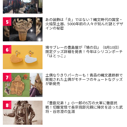
あの装飾は「炎」ではない？縄文時代の国宝・
5
火焔型土器、5000年前の人々が刻んだ謎とデザ
インの秘密
鳩サブレーの豊島屋が『鳩の日』（8月10日）
6
限定グッズ詳細を発表！今年はシリコンポーチ
「はとっこ」
土偶なりきりパーカーも！青森の縄文遺跡群で
7
発掘された土偶がモチーフのキュートなグッズ
が新発売
『豊臣兄弟！』小一郎の5万の大軍に徹底抗
8
戦！切腹覚悟で長宗我部元親に降伏を迫った武
将・谷忠澄の生涯