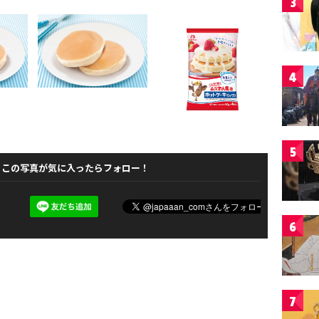
3
4
5
この写真が気に入ったらフォロー！
6
7