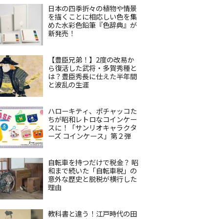
日本の四季折々の植物や情景
を描くことに相応しい色を集
めた水彩色鉛筆『色辞典』が
新発売！
【豊臣兄弟！】2度の改易か
ら復活した武将・多賀秀種と
は？豊臣秀長に仕えた半年間
と波乱の生涯
ハローキティ、ポチャッコた
ちが昭和レトロなコインケー
スに！「サンリオキャラクタ
ーズ コインケース」第２弾
自転車を持つだけで税金？ 昭
和まで続いた「自転車税」の
意外な歴史と脱税が横行した
理由
教科書と違う！江戸時代の田