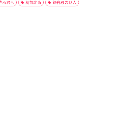
光る君へ
葛飾北斎
鎌倉殿の13人