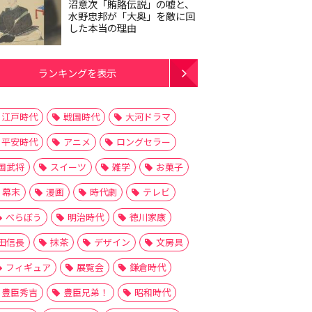
沼意次「賄賂伝説」の嘘と、
水野忠邦が「大奥」を敵に回
した本当の理由
ランキングを表示
江戸時代
戦国時代
大河ドラマ
平安時代
アニメ
ロングセラー
国武将
スイーツ
雑学
お菓子
幕末
漫画
時代劇
テレビ
べらぼう
明治時代
徳川家康
田信長
抹茶
デザイン
文房具
フィギュア
展覧会
鎌倉時代
豊臣秀吉
豊臣兄弟！
昭和時代