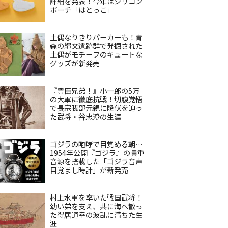
詳細を発表！今年はシリコン
ポーチ「はとっこ」
土偶なりきりパーカーも！青
森の縄文遺跡群で発掘された
土偶がモチーフのキュートな
グッズが新発売
『豊臣兄弟！』小一郎の5万
の大軍に徹底抗戦！切腹覚悟
で長宗我部元親に降伏を迫っ
た武将・谷忠澄の生涯
ゴジラの咆哮で目覚める朝…
1954年公開『ゴジラ』の貴重
音源を搭載した「ゴジラ音声
目覚まし時計」が新発売
村上水軍を率いた戦国武将！
幼い弟を支え、共に海へ散っ
た得居通幸の波乱に満ちた生
涯