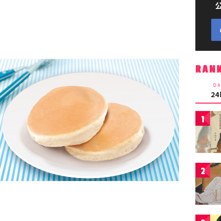
RAN
DA
2
1
2