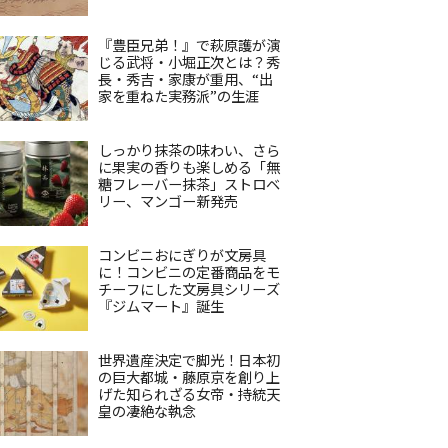
『豊臣兄弟！』で萩原護が演
じる武将・小堀正次とは？秀
長・秀吉・家康が重用、“出
家を重ねた実務派”の生涯
しっかり抹茶の味わい、さら
に果実の香りも楽しめる「無
糖フレーバー抹茶」ストロベ
リー、マンゴー新発売
コンビニおにぎりが文房具
に！コンビニの定番商品をモ
チーフにした文房具シリーズ
『ジムマート』誕生
世界遺産決定で脚光！日本初
の巨大都城・藤原京を創り上
げた知られざる女帝・持統天
皇の凄絶な執念