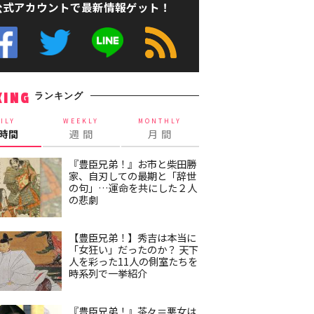
公式アカウントで最新情報ゲット！
ランキング
KING
ILY
WEEKLY
MONTHLY
4時間
週 間
月 間
『豊臣兄弟！』お市と柴田勝
家、自刃しての最期と「辞世
の句」…運命を共にした２人
の悲劇
【豊臣兄弟！】秀吉は本当に
「女狂い」だったのか？ 天下
人を彩った11人の側室たちを
時系列で一挙紹介
『豊臣兄弟！』茶々＝悪女は