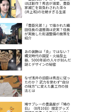
ほぼ創作？秀吉が溺愛、豊臣
家滅亡を背負わされた茶々
(井上和)の壮絶すぎる生涯
『豊臣兄弟！』で描かれた織
田信長の道普請は史実？信長
が実施した街道整備の施策を
紹介
あの装飾は「炎」ではない？
縄文時代の国宝・火焔型土
器、5000年前の人々が刻んだ
謎とデザインの秘密
なぜ浅井の旧臣は秀吉に従っ
たのか？ 武力を使わず“自分
の味方”に変えた裏工作の技
法とは
鳩サブレーの豊島屋が『鳩の
日』（8月10日）限定グッズ