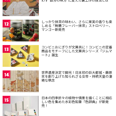
わず“自分の味方”に変えた裏工作の技法とは
しっかり抹茶の味わい、さらに果実の香りも楽
12
しめる「無糖フレーバー抹茶」ストロベリー、
マンゴー新発売
コンビニおにぎりが文房具に！コンビニの定番
13
商品をモチーフにした文房具シリーズ『ジムマ
ート』誕生
世界遺産決定で脚光！日本初の巨大都城・藤原
14
京を創り上げた知られざる女帝・持統天皇の凄
絶な執念
日本の四季折々の植物や情景を描くことに相応
15
しい色を集めた水彩色鉛筆『色辞典』が新発
売！