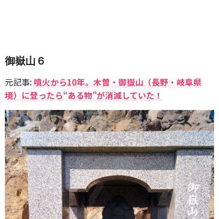
御嶽山６
元記事:
噴火から10年。木曽・御嶽山（長野・岐阜県
境）に登ったら“ある物”が消滅していた！