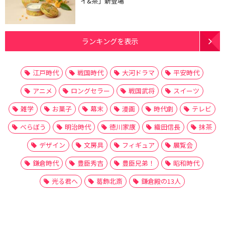
イ&茶」新登場
ランキングを表示
江戸時代
戦国時代
大河ドラマ
平安時代
アニメ
ロングセラー
戦国武将
スイーツ
雑学
お菓子
幕末
漫画
時代劇
テレビ
べらぼう
明治時代
徳川家康
織田信長
抹茶
デザイン
文房具
フィギュア
展覧会
鎌倉時代
豊臣秀吉
豊臣兄弟！
昭和時代
光る君へ
葛飾北斎
鎌倉殿の13人