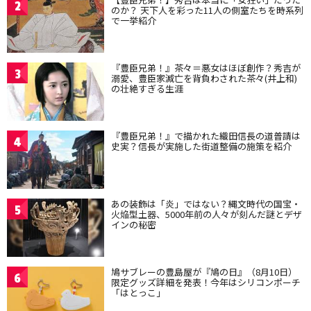
2
のか？ 天下人を彩った11人の側室たちを時系列
で一挙紹介
『豊臣兄弟！』茶々＝悪女はほぼ創作？秀吉が
3
溺愛、豊臣家滅亡を背負わされた茶々(井上和)
の壮絶すぎる生涯
『豊臣兄弟！』で描かれた織田信長の道普請は
4
史実？信長が実施した街道整備の施策を紹介
あの装飾は「炎」ではない？縄文時代の国宝・
5
火焔型土器、5000年前の人々が刻んだ謎とデザ
インの秘密
鳩サブレーの豊島屋が『鳩の日』（8月10日）
6
限定グッズ詳細を発表！今年はシリコンポーチ
「はとっこ」