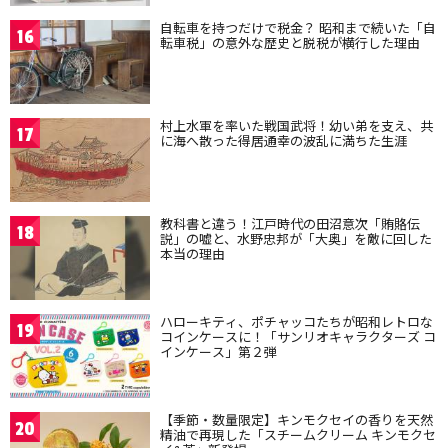
自転車を持つだけで税金？ 昭和まで続いた「自
16
転車税」の意外な歴史と脱税が横行した理由
村上水軍を率いた戦国武将！幼い弟を支え、共
17
に海へ散った得居通幸の波乱に満ちた生涯
教科書と違う！江戸時代の田沼意次「賄賂伝
18
説」の嘘と、水野忠邦が「大奥」を敵に回した
本当の理由
ハローキティ、ポチャッコたちが昭和レトロな
19
コインケースに！「サンリオキャラクターズ コ
インケース」第２弾
【季節・数量限定】キンモクセイの香りを天然
20
精油で再現した「スチームクリーム キンモクセ