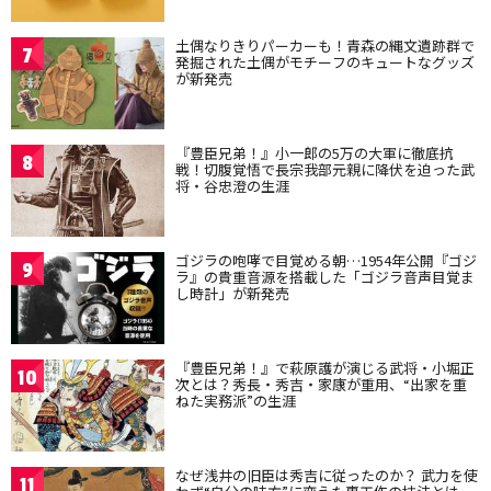
土偶なりきりパーカーも！青森の縄文遺跡群で
7
発掘された土偶がモチーフのキュートなグッズ
が新発売
『豊臣兄弟！』小一郎の5万の大軍に徹底抗
8
戦！切腹覚悟で長宗我部元親に降伏を迫った武
将・谷忠澄の生涯
ゴジラの咆哮で目覚める朝…1954年公開『ゴジ
9
ラ』の貴重音源を搭載した「ゴジラ音声目覚ま
し時計」が新発売
『豊臣兄弟！』で萩原護が演じる武将・小堀正
10
次とは？秀長・秀吉・家康が重用、“出家を重
ねた実務派”の生涯
なぜ浅井の旧臣は秀吉に従ったのか？ 武力を使
11