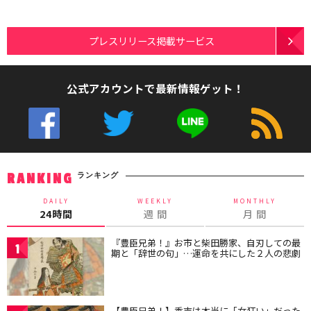
プレスリリース掲載サービス
公式アカウントで最新情報ゲット！
ランキング
RANKING
DAILY
WEEKLY
MONTHLY
24時間
週 間
月 間
『豊臣兄弟！』お市と柴田勝家、自刃しての最
1
期と「辞世の句」…運命を共にした２人の悲劇
【豊臣兄弟！】秀吉は本当に「女狂い」だった