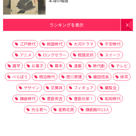
本当の理由
ランキングを表示
江戸時代
戦国時代
大河ドラマ
平安時代
アニメ
ロングセラー
戦国武将
スイーツ
雑学
お菓子
幕末
漫画
時代劇
テレビ
べらぼう
明治時代
徳川家康
織田信長
抹茶
デザイン
文房具
フィギュア
展覧会
鎌倉時代
豊臣秀吉
豊臣兄弟！
昭和時代
光る君へ
葛飾北斎
鎌倉殿の13人