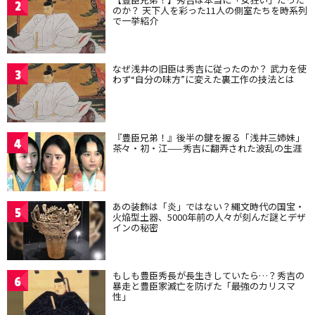
2
のか？ 天下人を彩った11人の側室たちを時系列
で一挙紹介
なぜ浅井の旧臣は秀吉に従ったのか？ 武力を使
3
わず“自分の味方”に変えた裏工作の技法とは
『豊臣兄弟！』後半の鍵を握る「浅井三姉妹」
4
茶々・初・江——秀吉に翻弄された波乱の生涯
あの装飾は「炎」ではない？縄文時代の国宝・
5
火焔型土器、5000年前の人々が刻んだ謎とデザ
インの秘密
もしも豊臣秀長が長生きしていたら…？秀吉の
6
暴走と豊臣家滅亡を防げた「最強のカリスマ
性」