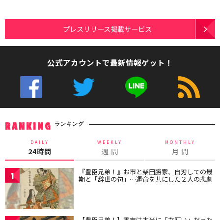
プレスリリース掲載サービス
公式アカウントで最新情報ゲット！
ランキング
RANKING
DAILY
WEEKLY
MONTHLY
24時間
週 間
月 間
『豊臣兄弟！』お市と柴田勝家、自刃しての最
1
期と「辞世の句」…運命を共にした２人の悲劇
【豊臣兄弟！】秀吉は本当に「女狂い」だった