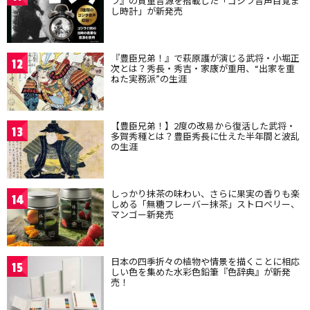
ラ』の貴重音源を搭載した「ゴジラ音声目覚ま
し時計」が新発売
『豊臣兄弟！』で萩原護が演じる武将・小堀正
12
次とは？秀長・秀吉・家康が重用、“出家を重
ねた実務派”の生涯
【豊臣兄弟！】2度の改易から復活した武将・
13
多賀秀種とは？豊臣秀長に仕えた半年間と波乱
の生涯
しっかり抹茶の味わい、さらに果実の香りも楽
14
しめる「無糖フレーバー抹茶」ストロベリー、
マンゴー新発売
日本の四季折々の植物や情景を描くことに相応
15
しい色を集めた水彩色鉛筆『色辞典』が新発
売！