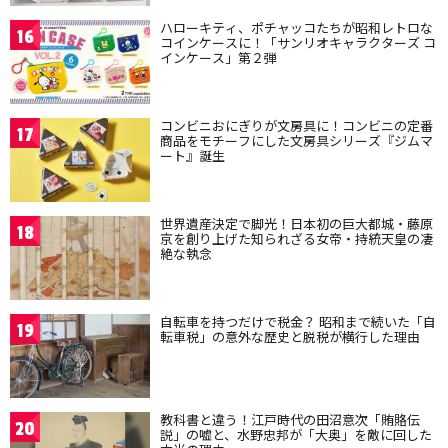
ハローキティ、ポチャッコたちが昭和レトロな
16
コインケースに！「サンリオキャラクターズ コ
インケース」第２弾
コンビニおにぎりが文房具に！コンビニの定番
17
商品をモチーフにした文房具シリーズ『ジムマ
ート』誕生
世界遺産決定で脚光！日本初の巨大都城・藤原
18
京を創り上げた知られざる女帝・持統天皇の凄
絶な執念
自転車を持つだけで税金？ 昭和まで続いた「自
19
転車税」の意外な歴史と脱税が横行した理由
教科書と違う！江戸時代の田沼意次「賄賂伝
20
説」の嘘と、水野忠邦が「大奥」を敵に回した