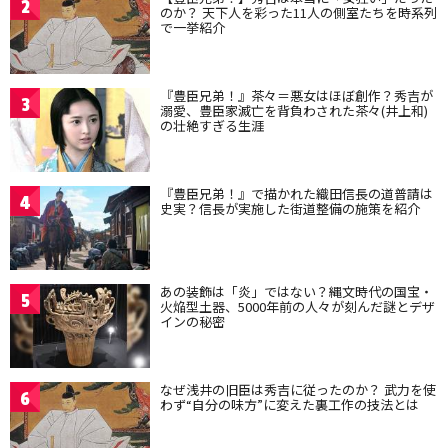
2
のか？ 天下人を彩った11人の側室たちを時系列
で一挙紹介
『豊臣兄弟！』茶々＝悪女はほぼ創作？秀吉が
3
溺愛、豊臣家滅亡を背負わされた茶々(井上和)
の壮絶すぎる生涯
『豊臣兄弟！』で描かれた織田信長の道普請は
4
史実？信長が実施した街道整備の施策を紹介
あの装飾は「炎」ではない？縄文時代の国宝・
5
火焔型土器、5000年前の人々が刻んだ謎とデザ
インの秘密
なぜ浅井の旧臣は秀吉に従ったのか？ 武力を使
6
わず“自分の味方”に変えた裏工作の技法とは