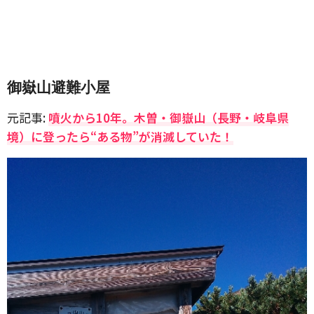
御嶽山避難小屋
元記事:
噴火から10年。木曽・御嶽山（長野・岐阜県
境）に登ったら“ある物”が消滅していた！