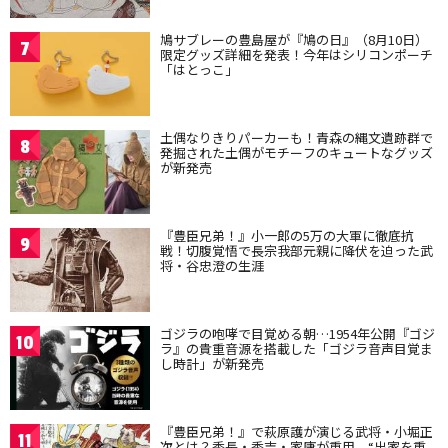
鳩サブレーの豊島屋が『鳩の日』（8月10日）
7
限定グッズ詳細を発表！今年はシリコンポーチ
「はとっこ」
土偶なりきりパーカーも！青森の縄文遺跡群で
8
発掘された土偶がモチーフのキュートなグッズ
が新発売
『豊臣兄弟！』小一郎の5万の大軍に徹底抗
9
戦！切腹覚悟で長宗我部元親に降伏を迫った武
将・谷忠澄の生涯
ゴジラの咆哮で目覚める朝…1954年公開『ゴジ
10
ラ』の貴重音源を搭載した「ゴジラ音声目覚ま
し時計」が新発売
『豊臣兄弟！』で萩原護が演じる武将・小堀正
11
次とは？秀長・秀吉・家康が重用、“出家を重