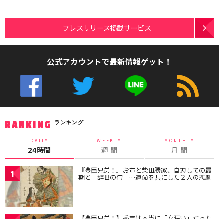
プレスリリース掲載サービス
公式アカウントで最新情報ゲット！
ランキング
RANKING
DAILY
WEEKLY
MONTHLY
24時間
週 間
月 間
『豊臣兄弟！』お市と柴田勝家、自刃しての最
1
期と「辞世の句」…運命を共にした２人の悲劇
【豊臣兄弟！】秀吉は本当に「女狂い」だった