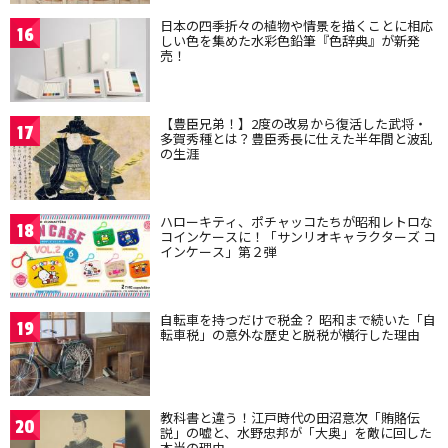
日本の四季折々の植物や情景を描くことに相応
16
しい色を集めた水彩色鉛筆『色辞典』が新発
売！
【豊臣兄弟！】2度の改易から復活した武将・
17
多賀秀種とは？豊臣秀長に仕えた半年間と波乱
の生涯
ハローキティ、ポチャッコたちが昭和レトロな
18
コインケースに！「サンリオキャラクターズ コ
インケース」第２弾
自転車を持つだけで税金？ 昭和まで続いた「自
19
転車税」の意外な歴史と脱税が横行した理由
教科書と違う！江戸時代の田沼意次「賄賂伝
20
説」の嘘と、水野忠邦が「大奥」を敵に回した
本当の理由