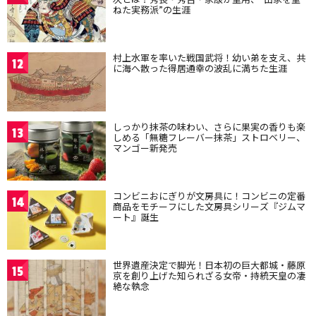
ねた実務派”の生涯
村上水軍を率いた戦国武将！幼い弟を支え、共
12
に海へ散った得居通幸の波乱に満ちた生涯
しっかり抹茶の味わい、さらに果実の香りも楽
13
しめる「無糖フレーバー抹茶」ストロベリー、
マンゴー新発売
コンビニおにぎりが文房具に！コンビニの定番
14
商品をモチーフにした文房具シリーズ『ジムマ
ート』誕生
世界遺産決定で脚光！日本初の巨大都城・藤原
15
京を創り上げた知られざる女帝・持統天皇の凄
絶な執念