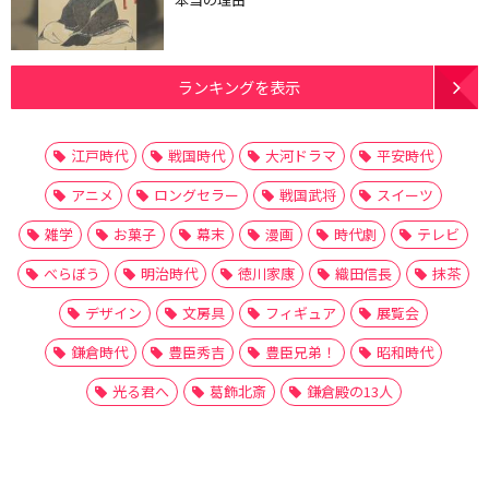
ランキングを表示
江戸時代
戦国時代
大河ドラマ
平安時代
アニメ
ロングセラー
戦国武将
スイーツ
雑学
お菓子
幕末
漫画
時代劇
テレビ
べらぼう
明治時代
徳川家康
織田信長
抹茶
デザイン
文房具
フィギュア
展覧会
鎌倉時代
豊臣秀吉
豊臣兄弟！
昭和時代
光る君へ
葛飾北斎
鎌倉殿の13人