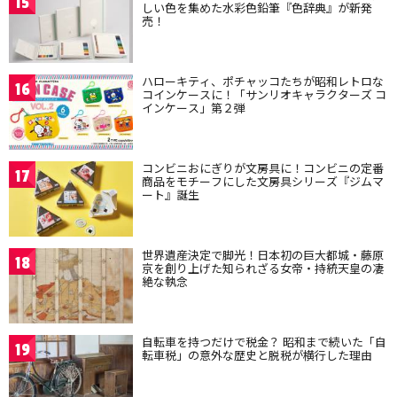
15
しい色を集めた水彩色鉛筆『色辞典』が新発
売！
ハローキティ、ポチャッコたちが昭和レトロな
16
コインケースに！「サンリオキャラクターズ コ
インケース」第２弾
コンビニおにぎりが文房具に！コンビニの定番
17
商品をモチーフにした文房具シリーズ『ジムマ
ート』誕生
世界遺産決定で脚光！日本初の巨大都城・藤原
18
京を創り上げた知られざる女帝・持統天皇の凄
絶な執念
自転車を持つだけで税金？ 昭和まで続いた「自
19
転車税」の意外な歴史と脱税が横行した理由