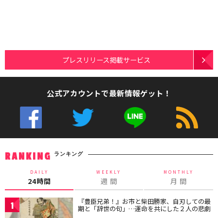
プレスリリース掲載サービス
公式アカウントで最新情報ゲット！
ランキング
RANKING
DAILY
WEEKLY
MONTHLY
24時間
週 間
月 間
『豊臣兄弟！』お市と柴田勝家、自刃しての最
1
期と「辞世の句」…運命を共にした２人の悲劇