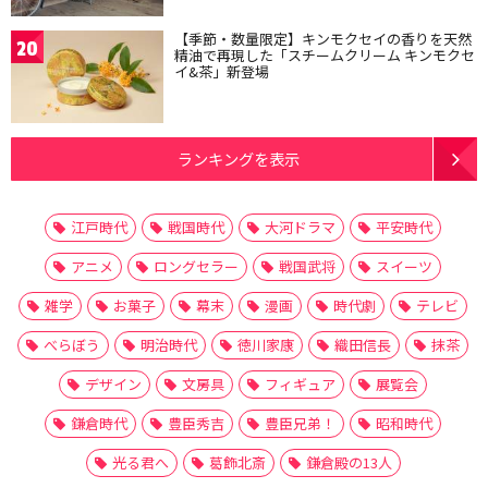
【季節・数量限定】キンモクセイの香りを天然
20
精油で再現した「スチームクリーム キンモクセ
イ&茶」新登場
ランキングを表示
江戸時代
戦国時代
大河ドラマ
平安時代
アニメ
ロングセラー
戦国武将
スイーツ
雑学
お菓子
幕末
漫画
時代劇
テレビ
べらぼう
明治時代
徳川家康
織田信長
抹茶
デザイン
文房具
フィギュア
展覧会
鎌倉時代
豊臣秀吉
豊臣兄弟！
昭和時代
光る君へ
葛飾北斎
鎌倉殿の13人