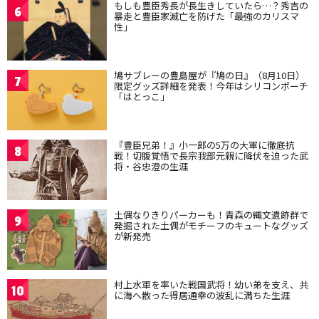
もしも豊臣秀長が長生きしていたら…？秀吉の
6
暴走と豊臣家滅亡を防げた「最強のカリスマ
性」
鳩サブレーの豊島屋が『鳩の日』（8月10日）
7
限定グッズ詳細を発表！今年はシリコンポーチ
「はとっこ」
『豊臣兄弟！』小一郎の5万の大軍に徹底抗
8
戦！切腹覚悟で長宗我部元親に降伏を迫った武
将・谷忠澄の生涯
土偶なりきりパーカーも！青森の縄文遺跡群で
9
発掘された土偶がモチーフのキュートなグッズ
が新発売
村上水軍を率いた戦国武将！幼い弟を支え、共
10
に海へ散った得居通幸の波乱に満ちた生涯