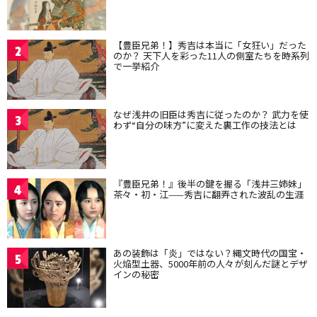
【豊臣兄弟！】秀吉は本当に「女狂い」だった
2
のか？ 天下人を彩った11人の側室たちを時系列
で一挙紹介
なぜ浅井の旧臣は秀吉に従ったのか？ 武力を使
3
わず“自分の味方”に変えた裏工作の技法とは
『豊臣兄弟！』後半の鍵を握る「浅井三姉妹」
4
茶々・初・江——秀吉に翻弄された波乱の生涯
あの装飾は「炎」ではない？縄文時代の国宝・
5
火焔型土器、5000年前の人々が刻んだ謎とデザ
インの秘密