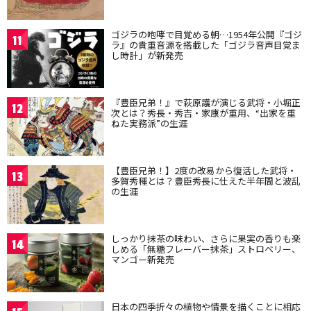
ゴジラの咆哮で目覚める朝…1954年公開『ゴジ
11
ラ』の貴重音源を搭載した「ゴジラ音声目覚ま
し時計」が新発売
『豊臣兄弟！』で萩原護が演じる武将・小堀正
12
次とは？秀長・秀吉・家康が重用、“出家を重
ねた実務派”の生涯
【豊臣兄弟！】2度の改易から復活した武将・
13
多賀秀種とは？豊臣秀長に仕えた半年間と波乱
の生涯
しっかり抹茶の味わい、さらに果実の香りも楽
14
しめる「無糖フレーバー抹茶」ストロベリー、
マンゴー新発売
日本の四季折々の植物や情景を描くことに相応