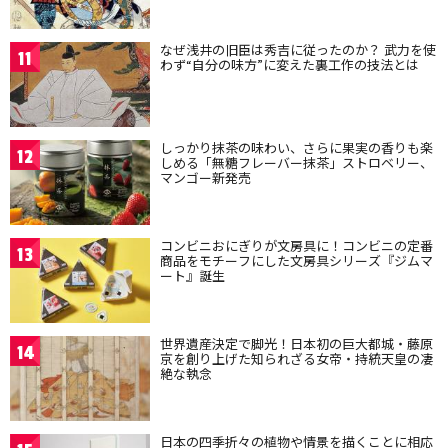
なぜ浅井の旧臣は秀吉に従ったのか？ 武力を使
11
わず“自分の味方”に変えた裏工作の技法とは
しっかり抹茶の味わい、さらに果実の香りも楽
12
しめる「無糖フレーバー抹茶」ストロベリー、
マンゴー新発売
コンビニおにぎりが文房具に！コンビニの定番
13
商品をモチーフにした文房具シリーズ『ジムマ
ート』誕生
世界遺産決定で脚光！日本初の巨大都城・藤原
14
京を創り上げた知られざる女帝・持統天皇の凄
絶な執念
日本の四季折々の植物や情景を描くことに相応