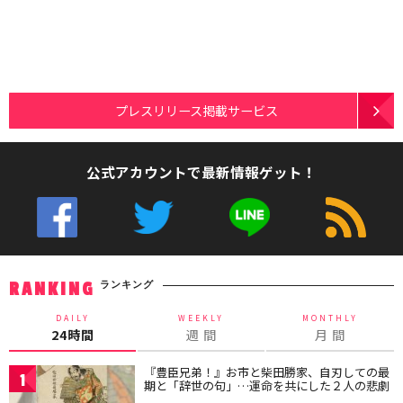
プレスリリース掲載サービス
公式アカウントで最新情報ゲット！
ランキング
RANKING
DAILY
WEEKLY
MONTHLY
24時間
週 間
月 間
『豊臣兄弟！』お市と柴田勝家、自刃しての最
1
期と「辞世の句」…運命を共にした２人の悲劇