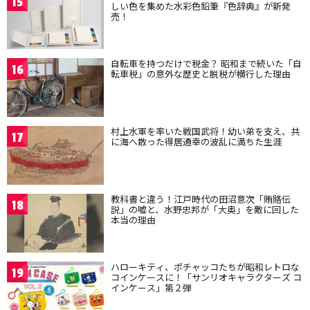
15
しい色を集めた水彩色鉛筆『色辞典』が新発
売！
自転車を持つだけで税金？ 昭和まで続いた「自
16
転車税」の意外な歴史と脱税が横行した理由
村上水軍を率いた戦国武将！幼い弟を支え、共
17
に海へ散った得居通幸の波乱に満ちた生涯
教科書と違う！江戸時代の田沼意次「賄賂伝
18
説」の嘘と、水野忠邦が「大奥」を敵に回した
本当の理由
ハローキティ、ポチャッコたちが昭和レトロな
19
コインケースに！「サンリオキャラクターズ コ
インケース」第２弾