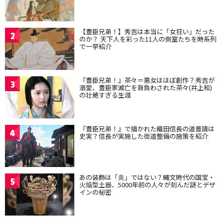
【豊臣兄弟！】秀吉は本当に「女狂い」だった
2
のか？ 天下人を彩った11人の側室たちを時系列
で一挙紹介
『豊臣兄弟！』茶々＝悪女はほぼ創作？秀吉が
3
溺愛、豊臣家滅亡を背負わされた茶々(井上和)
の壮絶すぎる生涯
『豊臣兄弟！』で描かれた織田信長の道普請は
4
史実？信長が実施した街道整備の施策を紹介
あの装飾は「炎」ではない？縄文時代の国宝・
5
火焔型土器、5000年前の人々が刻んだ謎とデザ
インの秘密