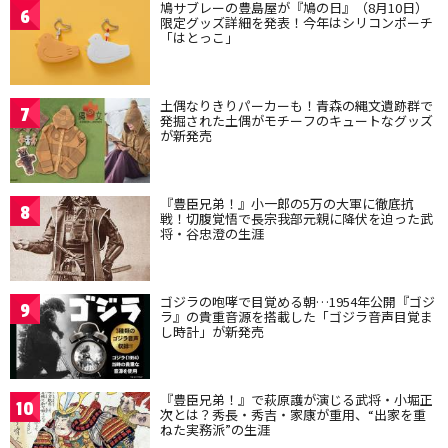
鳩サブレーの豊島屋が『鳩の日』（8月10日）
6
限定グッズ詳細を発表！今年はシリコンポーチ
「はとっこ」
土偶なりきりパーカーも！青森の縄文遺跡群で
7
発掘された土偶がモチーフのキュートなグッズ
が新発売
『豊臣兄弟！』小一郎の5万の大軍に徹底抗
8
戦！切腹覚悟で長宗我部元親に降伏を迫った武
将・谷忠澄の生涯
ゴジラの咆哮で目覚める朝…1954年公開『ゴジ
9
ラ』の貴重音源を搭載した「ゴジラ音声目覚ま
し時計」が新発売
『豊臣兄弟！』で萩原護が演じる武将・小堀正
10
次とは？秀長・秀吉・家康が重用、“出家を重
ねた実務派”の生涯