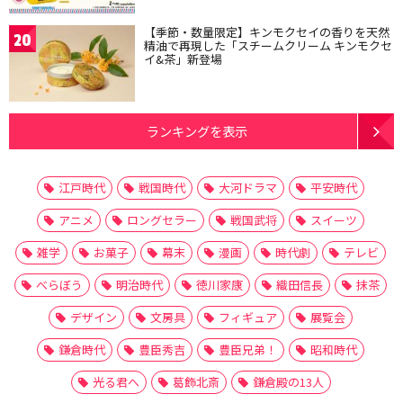
【季節・数量限定】キンモクセイの香りを天然
20
精油で再現した「スチームクリーム キンモクセ
イ&茶」新登場
ランキングを表示
江戸時代
戦国時代
大河ドラマ
平安時代
アニメ
ロングセラー
戦国武将
スイーツ
雑学
お菓子
幕末
漫画
時代劇
テレビ
べらぼう
明治時代
徳川家康
織田信長
抹茶
デザイン
文房具
フィギュア
展覧会
鎌倉時代
豊臣秀吉
豊臣兄弟！
昭和時代
光る君へ
葛飾北斎
鎌倉殿の13人