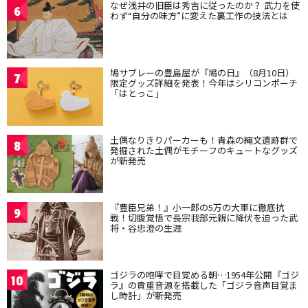
なぜ浅井の旧臣は秀吉に従ったのか？ 武力を使
6
わず“自分の味方”に変えた裏工作の技法とは
鳩サブレーの豊島屋が『鳩の日』（8月10日）
7
限定グッズ詳細を発表！今年はシリコンポーチ
「はとっこ」
土偶なりきりパーカーも！青森の縄文遺跡群で
8
発掘された土偶がモチーフのキュートなグッズ
が新発売
『豊臣兄弟！』小一郎の5万の大軍に徹底抗
9
戦！切腹覚悟で長宗我部元親に降伏を迫った武
将・谷忠澄の生涯
ゴジラの咆哮で目覚める朝…1954年公開『ゴジ
10
ラ』の貴重音源を搭載した「ゴジラ音声目覚ま
し時計」が新発売