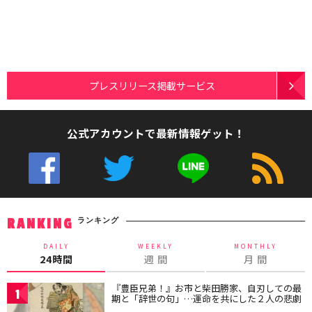
プレスリリース掲載サービス
公式アカウントで最新情報ゲット！
ランキング
RANKING
DAILY
WEEKLY
MONTHLY
24時間
週 間
月 間
『豊臣兄弟！』お市と柴田勝家、自刃しての最
1
期と「辞世の句」…運命を共にした２人の悲劇