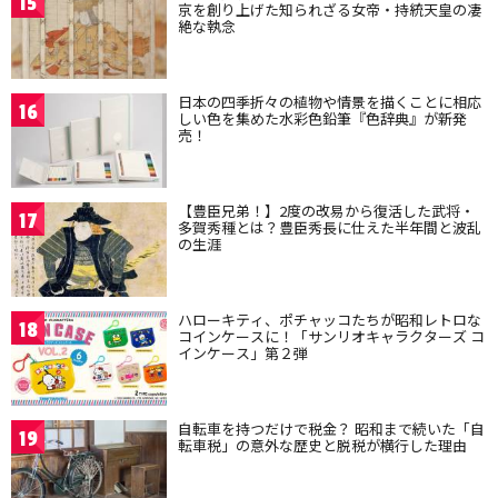
15
京を創り上げた知られざる女帝・持統天皇の凄
絶な執念
日本の四季折々の植物や情景を描くことに相応
16
しい色を集めた水彩色鉛筆『色辞典』が新発
売！
【豊臣兄弟！】2度の改易から復活した武将・
17
多賀秀種とは？豊臣秀長に仕えた半年間と波乱
の生涯
ハローキティ、ポチャッコたちが昭和レトロな
18
コインケースに！「サンリオキャラクターズ コ
インケース」第２弾
自転車を持つだけで税金？ 昭和まで続いた「自
19
転車税」の意外な歴史と脱税が横行した理由