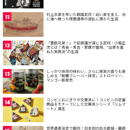
村上水軍を率いた戦国武将！幼い弟を支え、共
11
に海へ散った得居通幸の波乱に満ちた生涯
『豊臣兄弟！』で萩原護が演じる武将・小堀正
12
次とは？秀長・秀吉・家康が重用、“出家を重
ねた実務派”の生涯
しっかり抹茶の味わい、さらに果実の香りも楽
13
しめる「無糖フレーバー抹茶」ストロベリー、
マンゴー新発売
コンビニおにぎりが文房具に！コンビニの定番
14
商品をモチーフにした文房具シリーズ『ジムマ
ート』誕生
世界遺産決定で脚光！日本初の巨大都城・藤原