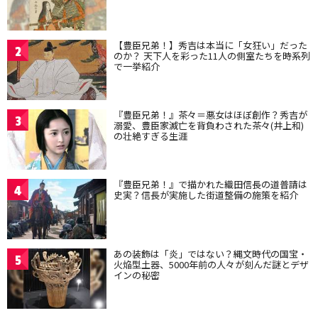
【豊臣兄弟！】秀吉は本当に「女狂い」だった
2
のか？ 天下人を彩った11人の側室たちを時系列
で一挙紹介
『豊臣兄弟！』茶々＝悪女はほぼ創作？秀吉が
3
溺愛、豊臣家滅亡を背負わされた茶々(井上和)
の壮絶すぎる生涯
『豊臣兄弟！』で描かれた織田信長の道普請は
4
史実？信長が実施した街道整備の施策を紹介
あの装飾は「炎」ではない？縄文時代の国宝・
5
火焔型土器、5000年前の人々が刻んだ謎とデザ
インの秘密