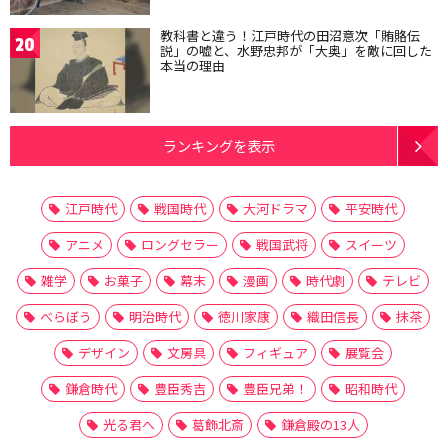
教科書と違う！江戸時代の田沼意次「賄賂伝
20
説」の嘘と、水野忠邦が「大奥」を敵に回した
本当の理由
ランキングを表示
江戸時代
戦国時代
大河ドラマ
平安時代
アニメ
ロングセラー
戦国武将
スイーツ
雑学
お菓子
幕末
漫画
時代劇
テレビ
べらぼう
明治時代
徳川家康
織田信長
抹茶
デザイン
文房具
フィギュア
展覧会
鎌倉時代
豊臣秀吉
豊臣兄弟！
昭和時代
光る君へ
葛飾北斎
鎌倉殿の13人