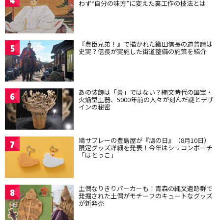
4
わず“自分の味方”に変えた裏工作の技法とは
『豊臣兄弟！』で描かれた織田信長の道普請は
5
史実？信長が実施した街道整備の施策を紹介
あの装飾は「炎」ではない？縄文時代の国宝・
6
火焔型土器、5000年前の人々が刻んだ謎とデザ
インの秘密
鳩サブレーの豊島屋が『鳩の日』（8月10日）
7
限定グッズ詳細を発表！今年はシリコンポーチ
「はとっこ」
土偶なりきりパーカーも！青森の縄文遺跡群で
8
発掘された土偶がモチーフのキュートなグッズ
が新発売