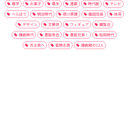
雑学
お菓子
幕末
漫画
時代劇
テレビ
べらぼう
明治時代
徳川家康
織田信長
抹茶
デザイン
文房具
フィギュア
展覧会
鎌倉時代
豊臣秀吉
豊臣兄弟！
昭和時代
光る君へ
葛飾北斎
鎌倉殿の13人