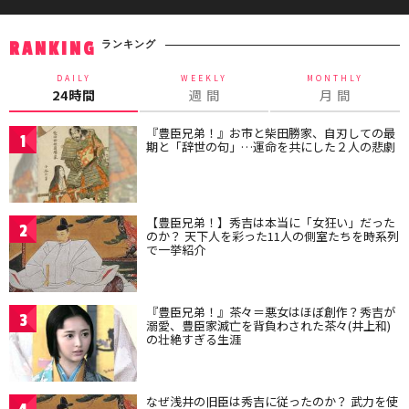
ランキング
RANKING
DAILY
WEEKLY
MONTHLY
24時間
週 間
月 間
『豊臣兄弟！』お市と柴田勝家、自刃しての最
1
期と「辞世の句」…運命を共にした２人の悲劇
【豊臣兄弟！】秀吉は本当に「女狂い」だった
2
のか？ 天下人を彩った11人の側室たちを時系列
で一挙紹介
『豊臣兄弟！』茶々＝悪女はほぼ創作？秀吉が
3
溺愛、豊臣家滅亡を背負わされた茶々(井上和)
の壮絶すぎる生涯
なぜ浅井の旧臣は秀吉に従ったのか？ 武力を使