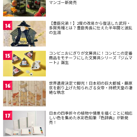
マンゴー新発売
【豊臣兄弟！】2度の改易から復活した武将・
14
多賀秀種とは？豊臣秀長に仕えた半年間と波乱
の生涯
コンビニおにぎりが文房具に！コンビニの定番
15
商品をモチーフにした文房具シリーズ『ジムマ
ート』誕生
世界遺産決定で脚光！日本初の巨大都城・藤原
16
京を創り上げた知られざる女帝・持統天皇の凄
絶な執念
日本の四季折々の植物や情景を描くことに相応
17
しい色を集めた水彩色鉛筆『色辞典』が新発
売！