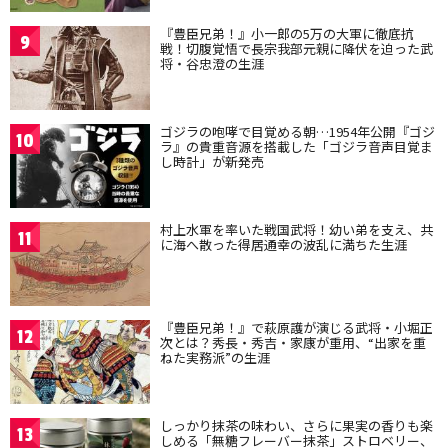
『豊臣兄弟！』小一郎の5万の大軍に徹底抗
9
戦！切腹覚悟で長宗我部元親に降伏を迫った武
将・谷忠澄の生涯
ゴジラの咆哮で目覚める朝…1954年公開『ゴジ
10
ラ』の貴重音源を搭載した「ゴジラ音声目覚ま
し時計」が新発売
村上水軍を率いた戦国武将！幼い弟を支え、共
11
に海へ散った得居通幸の波乱に満ちた生涯
『豊臣兄弟！』で萩原護が演じる武将・小堀正
12
次とは？秀長・秀吉・家康が重用、“出家を重
ねた実務派”の生涯
しっかり抹茶の味わい、さらに果実の香りも楽
13
しめる「無糖フレーバー抹茶」ストロベリー、