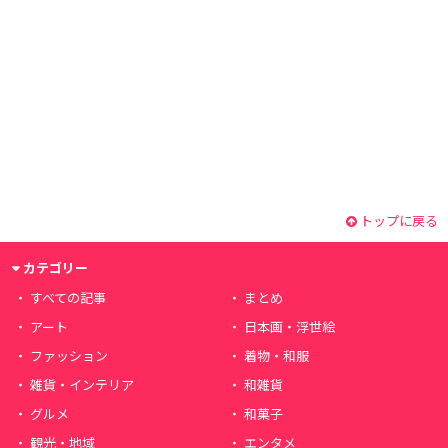
トップに戻る
カテゴリー
すべての記事
まとめ
アート
日本画・浮世絵
ファッション
着物・和服
雑貨・インテリア
和雑貨
グルメ
和菓子
観光・地域
エンタメ