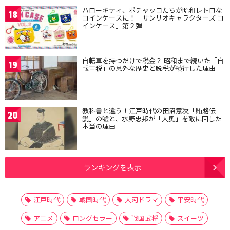
ハローキティ、ポチャッコたちが昭和レトロな
18
コインケースに！「サンリオキャラクターズ コ
インケース」第２弾
自転車を持つだけで税金？ 昭和まで続いた「自
19
転車税」の意外な歴史と脱税が横行した理由
教科書と違う！江戸時代の田沼意次「賄賂伝
20
説」の嘘と、水野忠邦が「大奥」を敵に回した
本当の理由
ランキングを表示
江戸時代
戦国時代
大河ドラマ
平安時代
アニメ
ロングセラー
戦国武将
スイーツ