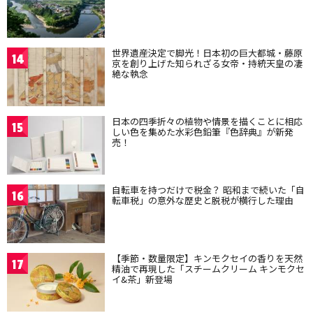
世界遺産決定で脚光！日本初の巨大都城・藤原
14
京を創り上げた知られざる女帝・持統天皇の凄
絶な執念
日本の四季折々の植物や情景を描くことに相応
15
しい色を集めた水彩色鉛筆『色辞典』が新発
売！
自転車を持つだけで税金？ 昭和まで続いた「自
16
転車税」の意外な歴史と脱税が横行した理由
【季節・数量限定】キンモクセイの香りを天然
17
精油で再現した「スチームクリーム キンモクセ
イ&茶」新登場