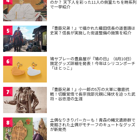
4
のか？ 天下人を彩った11人の側室たちを時系列
で一挙紹介
『豊臣兄弟！』で描かれた織田信長の道普請は
5
史実？信長が実施した街道整備の施策を紹介
鳩サブレーの豊島屋が『鳩の日』（8月10日）
6
限定グッズ詳細を発表！今年はシリコンポーチ
「はとっこ」
『豊臣兄弟！』小一郎の5万の大軍に徹底抗
7
戦！切腹覚悟で長宗我部元親に降伏を迫った武
将・谷忠澄の生涯
土偶なりきりパーカーも！青森の縄文遺跡群で
8
発掘された土偶がモチーフのキュートなグッズ
が新発売