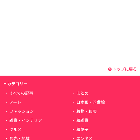
トップに戻る
カテゴリー
すべての記事
まとめ
アート
日本画・浮世絵
ファッション
着物・和服
雑貨・インテリア
和雑貨
グルメ
和菓子
観光・地域
エンタメ