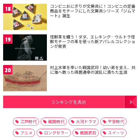
コンビニおにぎりが文房具に！コンビニの定番
18
商品をモチーフにした文房具シリーズ『ジムマ
ート』誕生
怪獣革を纏う！ダダ、エレキング…ウルトラ怪
19
獣モチーフの革を使った新アパレルコレクショ
ンが発表
村上水軍を率いた戦国武将！幼い弟を支え、共
20
に海へ散った得居通幸の波乱に満ちた生涯
ランキングを表示
江戸時代
戦国時代
大河ドラマ
平安時代
アニメ
ロングセラー
戦国武将
スイーツ