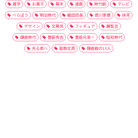
雑学
お菓子
幕末
漫画
時代劇
テレビ
べらぼう
明治時代
織田信長
徳川家康
抹茶
デザイン
文房具
フィギュア
展覧会
鎌倉時代
豊臣秀吉
豊臣兄弟！
昭和時代
光る君へ
葛飾北斎
鎌倉殿の13人