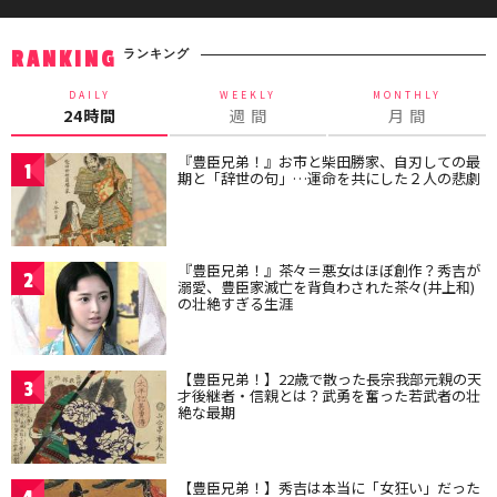
ランキング
RANKING
DAILY
WEEKLY
MONTHLY
24時間
週 間
月 間
『豊臣兄弟！』お市と柴田勝家、自刃しての最
1
期と「辞世の句」…運命を共にした２人の悲劇
『豊臣兄弟！』茶々＝悪女はほぼ創作？秀吉が
2
溺愛、豊臣家滅亡を背負わされた茶々(井上和)
の壮絶すぎる生涯
【豊臣兄弟！】22歳で散った長宗我部元親の天
3
才後継者・信親とは？武勇を奮った若武者の壮
絶な最期
【豊臣兄弟！】秀吉は本当に「女狂い」だった