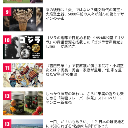
あの装飾は「炎」ではない？縄文時代の国宝・
9
火焔型土器、5000年前の人々が刻んだ謎とデザ
インの秘密
ゴジラの咆哮で目覚める朝…1954年公開『ゴジ
10
ラ』の貴重音源を搭載した「ゴジラ音声目覚ま
し時計」が新発売
『豊臣兄弟！』で萩原護が演じる武将・小堀正
11
次とは？秀長・秀吉・家康が重用、“出家を重
ねた実務派”の生涯
しっかり抹茶の味わい、さらに果実の香りも楽
12
しめる「無糖フレーバー抹茶」ストロベリー、
マンゴー新発売
「一口」が「いもあらい」！？ 日本の難読地名
13
には知られざる“名前の法則”があった