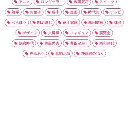
アニメ
ロングセラー
戦国武将
スイーツ
雑学
お菓子
幕末
漫画
時代劇
テレビ
べらぼう
明治時代
徳川家康
織田信長
抹茶
デザイン
文房具
フィギュア
展覧会
鎌倉時代
豊臣秀吉
豊臣兄弟！
昭和時代
光る君へ
葛飾北斎
鎌倉殿の13人