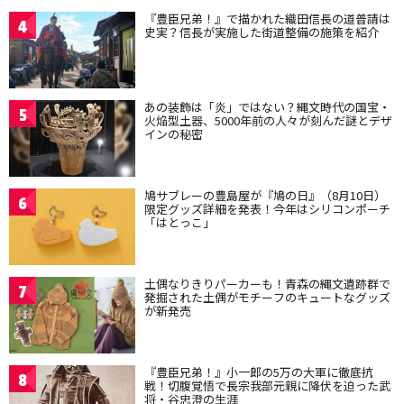
『豊臣兄弟！』で描かれた織田信長の道普請は
4
史実？信長が実施した街道整備の施策を紹介
あの装飾は「炎」ではない？縄文時代の国宝・
5
火焔型土器、5000年前の人々が刻んだ謎とデザ
インの秘密
鳩サブレーの豊島屋が『鳩の日』（8月10日）
6
限定グッズ詳細を発表！今年はシリコンポーチ
「はとっこ」
土偶なりきりパーカーも！青森の縄文遺跡群で
7
発掘された土偶がモチーフのキュートなグッズ
が新発売
『豊臣兄弟！』小一郎の5万の大軍に徹底抗
8
戦！切腹覚悟で長宗我部元親に降伏を迫った武
将・谷忠澄の生涯