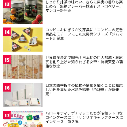
しっかり抹茶の味わい、さらに果実の香りも楽
13
しめる「無糖フレーバー抹茶」ストロベリー、
マンゴー新発売
コンビニおにぎりが文房具に！コンビニの定番
14
商品をモチーフにした文房具シリーズ『ジムマ
ート』誕生
世界遺産決定で脚光！日本初の巨大都城・藤原
15
京を創り上げた知られざる女帝・持統天皇の凄
絶な執念
日本の四季折々の植物や情景を描くことに相応
16
しい色を集めた水彩色鉛筆『色辞典』が新発
売！
ハローキティ、ポチャッコたちが昭和レトロな
17
コインケースに！「サンリオキャラクターズ コ
インケース」第２弾