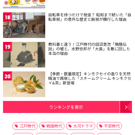
自転車を持つだけで税金？ 昭和まで続いた「自
18
転車税」の意外な歴史と脱税が横行した理由
教科書と違う！江戸時代の田沼意次「賄賂伝
19
説」の嘘と、水野忠邦が「大奥」を敵に回した
本当の理由
【季節・数量限定】キンモクセイの香りを天然
20
精油で再現した「スチームクリーム キンモクセ
イ&茶」新登場
ランキングを表示
江戸時代
戦国時代
大河ドラマ
平安時代