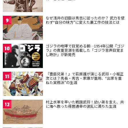
なぜ浅井の旧臣は秀吉に従ったのか？ 武力を使
9
わず“自分の味方”に変えた裏工作の技法とは
ゴジラの咆哮で目覚める朝…1954年公開『ゴジ
10
ラ』の貴重音源を搭載した「ゴジラ音声目覚ま
し時計」が新発売
『豊臣兄弟！』で萩原護が演じる武将・小堀正
11
次とは？秀長・秀吉・家康が重用、“出家を重
ねた実務派”の生涯
村上水軍を率いた戦国武将！幼い弟を支え、共
12
に海へ散った得居通幸の波乱に満ちた生涯