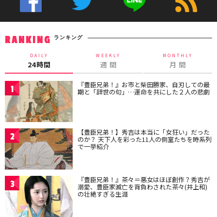
ランキング
RANKING
DAILY
WEEKLY
MONTHLY
24時間
週 間
月 間
『豊臣兄弟！』お市と柴田勝家、自刃しての最
1
期と「辞世の句」…運命を共にした２人の悲劇
【豊臣兄弟！】秀吉は本当に「女狂い」だった
2
のか？ 天下人を彩った11人の側室たちを時系列
で一挙紹介
『豊臣兄弟！』茶々＝悪女はほぼ創作？秀吉が
3
溺愛、豊臣家滅亡を背負わされた茶々(井上和)
の壮絶すぎる生涯