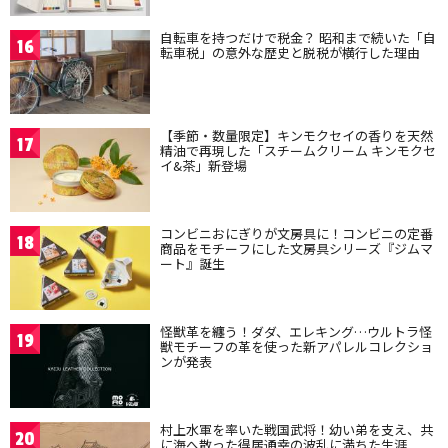
自転車を持つだけで税金？ 昭和まで続いた「自
16
転車税」の意外な歴史と脱税が横行した理由
【季節・数量限定】キンモクセイの香りを天然
17
精油で再現した「スチームクリーム キンモクセ
イ&茶」新登場
コンビニおにぎりが文房具に！コンビニの定番
18
商品をモチーフにした文房具シリーズ『ジムマ
ート』誕生
怪獣革を纏う！ダダ、エレキング…ウルトラ怪
19
獣モチーフの革を使った新アパレルコレクショ
ンが発表
村上水軍を率いた戦国武将！幼い弟を支え、共
20
に海へ散った得居通幸の波乱に満ちた生涯