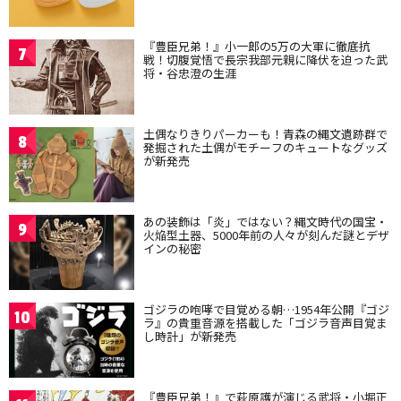
『豊臣兄弟！』小一郎の5万の大軍に徹底抗
7
戦！切腹覚悟で長宗我部元親に降伏を迫った武
将・谷忠澄の生涯
土偶なりきりパーカーも！青森の縄文遺跡群で
8
発掘された土偶がモチーフのキュートなグッズ
が新発売
あの装飾は「炎」ではない？縄文時代の国宝・
9
火焔型土器、5000年前の人々が刻んだ謎とデザ
インの秘密
ゴジラの咆哮で目覚める朝…1954年公開『ゴジ
10
ラ』の貴重音源を搭載した「ゴジラ音声目覚ま
し時計」が新発売
『豊臣兄弟！』で萩原護が演じる武将・小堀正