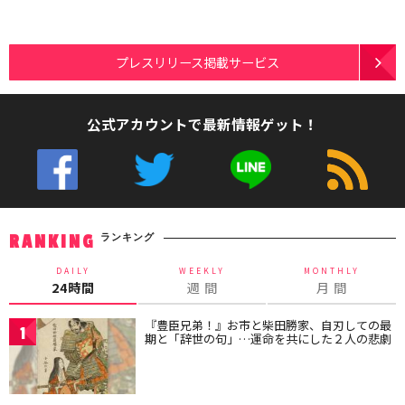
プレスリリース掲載サービス
公式アカウントで最新情報ゲット！
ランキング
RANKING
DAILY
WEEKLY
MONTHLY
24時間
週 間
月 間
『豊臣兄弟！』お市と柴田勝家、自刃しての最
1
期と「辞世の句」…運命を共にした２人の悲劇