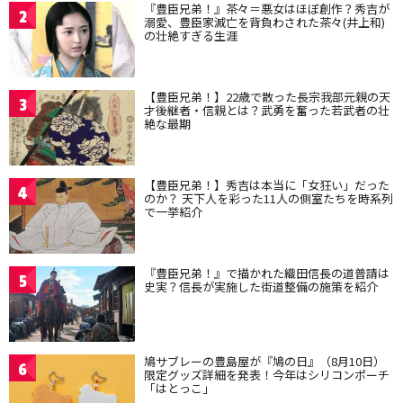
『豊臣兄弟！』茶々＝悪女はほぼ創作？秀吉が
2
溺愛、豊臣家滅亡を背負わされた茶々(井上和)
の壮絶すぎる生涯
【豊臣兄弟！】22歳で散った長宗我部元親の天
3
才後継者・信親とは？武勇を奮った若武者の壮
絶な最期
【豊臣兄弟！】秀吉は本当に「女狂い」だった
4
のか？ 天下人を彩った11人の側室たちを時系列
で一挙紹介
『豊臣兄弟！』で描かれた織田信長の道普請は
5
史実？信長が実施した街道整備の施策を紹介
鳩サブレーの豊島屋が『鳩の日』（8月10日）
6
限定グッズ詳細を発表！今年はシリコンポーチ
「はとっこ」