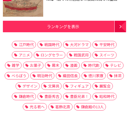
ランキングを表示
江戸時代
戦国時代
大河ドラマ
平安時代
アニメ
ロングセラー
戦国武将
スイーツ
雑学
お菓子
幕末
漫画
時代劇
テレビ
べらぼう
明治時代
織田信長
徳川家康
抹茶
デザイン
文房具
フィギュア
展覧会
鎌倉時代
豊臣秀吉
豊臣兄弟！
昭和時代
光る君へ
葛飾北斎
鎌倉殿の13人