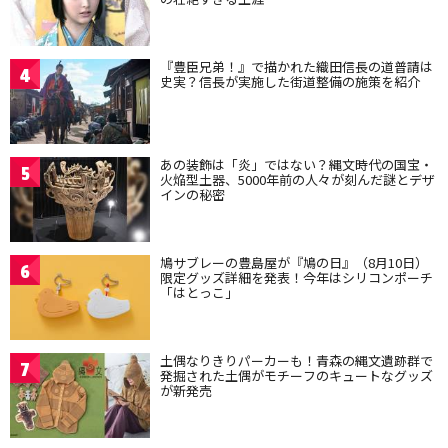
『豊臣兄弟！』で描かれた織田信長の道普請は
4
史実？信長が実施した街道整備の施策を紹介
あの装飾は「炎」ではない？縄文時代の国宝・
5
火焔型土器、5000年前の人々が刻んだ謎とデザ
インの秘密
鳩サブレーの豊島屋が『鳩の日』（8月10日）
6
限定グッズ詳細を発表！今年はシリコンポーチ
「はとっこ」
土偶なりきりパーカーも！青森の縄文遺跡群で
7
発掘された土偶がモチーフのキュートなグッズ
が新発売