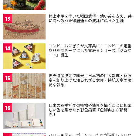
村上水軍を率いた戦国武将！幼い弟を支え、共
13
に海へ散った得居通幸の波乱に満ちた生涯
コンビニおにぎりが文房具に！コンビニの定番
14
商品をモチーフにした文房具シリーズ『ジムマ
ート』誕生
世界遺産決定で脚光！日本初の巨大都城・藤原
15
京を創り上げた知られざる女帝・持統天皇の凄
絶な執念
日本の四季折々の植物や情景を描くことに相応
16
しい色を集めた水彩色鉛筆『色辞典』が新発
売！
ハローキティ、ポチャッコたちが昭和レトロな