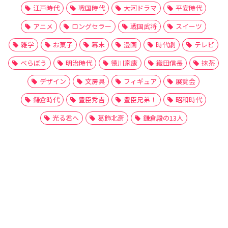
江戸時代
戦国時代
大河ドラマ
平安時代
アニメ
ロングセラー
戦国武将
スイーツ
雑学
お菓子
幕末
漫画
時代劇
テレビ
べらぼう
明治時代
徳川家康
織田信長
抹茶
デザイン
文房具
フィギュア
展覧会
鎌倉時代
豊臣秀吉
豊臣兄弟！
昭和時代
光る君へ
葛飾北斎
鎌倉殿の13人