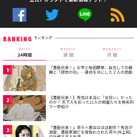
ランキング
RANKING
DAILY
WEEKLY
MONTHLY
24時間
週 間
月 間
『豊臣兄弟！』お市と柴田勝家、自刃しての最
1
期と「辞世の句」…運命を共にした２人の悲劇
【豊臣兄弟！】秀吉は本当に「女狂い」だった
2
のか？ 天下人を彩った11人の側室たちを時系列
で一挙紹介
『豊臣兄弟！』茶々＝悪女はほぼ創作？秀吉が
3
溺愛、豊臣家滅亡を背負わされた茶々(井上和)
の壮絶すぎる生涯