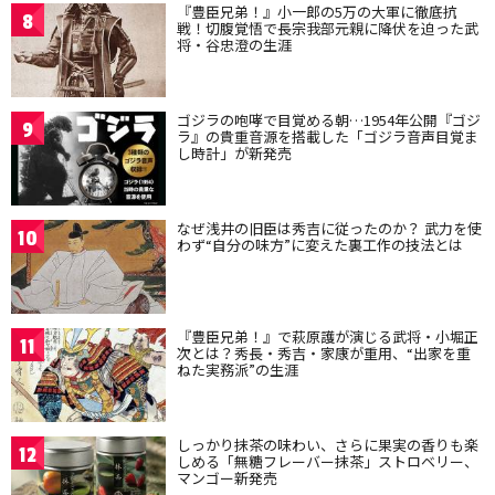
『豊臣兄弟！』小一郎の5万の大軍に徹底抗
8
戦！切腹覚悟で長宗我部元親に降伏を迫った武
将・谷忠澄の生涯
ゴジラの咆哮で目覚める朝…1954年公開『ゴジ
9
ラ』の貴重音源を搭載した「ゴジラ音声目覚ま
し時計」が新発売
なぜ浅井の旧臣は秀吉に従ったのか？ 武力を使
10
わず“自分の味方”に変えた裏工作の技法とは
『豊臣兄弟！』で萩原護が演じる武将・小堀正
11
次とは？秀長・秀吉・家康が重用、“出家を重
ねた実務派”の生涯
しっかり抹茶の味わい、さらに果実の香りも楽
12
しめる「無糖フレーバー抹茶」ストロベリー、
マンゴー新発売