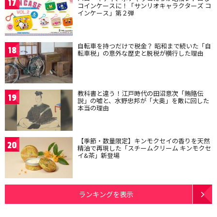
17
コインケースに！「サンリオキャラクターズ コ
インケース」第２弾
自転車を持つだけで税金？ 昭和まで続いた「自
18
転車税」の意外な歴史と脱税が横行した理由
教科書と違う！江戸時代の田沼意次「賄賂伝
19
説」の嘘と、水野忠邦が「大奥」を敵に回した
本当の理由
【季節・数量限定】キンモクセイの香りを天然
20
精油で再現した「スチームクリーム キンモクセ
イ&茶」新登場
ランキングを表示