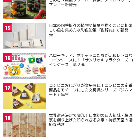
マンゴー新発売
日本の四季折々の植物や情景を描くことに相応
15
しい色を集めた水彩色鉛筆『色辞典』が新発
売！
ハローキティ、ポチャッコたちが昭和レトロな
16
コインケースに！「サンリオキャラクターズ コ
インケース」第２弾
コンビニおにぎりが文房具に！コンビニの定番
17
商品をモチーフにした文房具シリーズ『ジムマ
ート』誕生
世界遺産決定で脚光！日本初の巨大都城・藤原
18
京を創り上げた知られざる女帝・持統天皇の凄
絶な執念