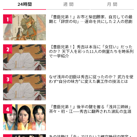
24時間
週 間
月 間
『豊臣兄弟！』お市と柴田勝家、自刃しての最
1
期と「辞世の句」…運命を共にした２人の悲劇
【豊臣兄弟！】秀吉は本当に「女狂い」だった
2
のか？ 天下人を彩った11人の側室たちを時系列
で一挙紹介
なぜ浅井の旧臣は秀吉に従ったのか？ 武力を使
3
わず“自分の味方”に変えた裏工作の技法とは
『豊臣兄弟！』後半の鍵を握る「浅井三姉妹」
4
茶々・初・江——秀吉に翻弄された波乱の生涯
あの装飾は「炎」ではない？縄文時代の国宝・