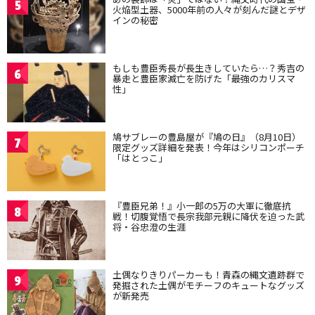
5
火焔型土器、5000年前の人々が刻んだ謎とデザ
インの秘密
もしも豊臣秀長が長生きしていたら…？秀吉の
6
暴走と豊臣家滅亡を防げた「最強のカリスマ
性」
鳩サブレーの豊島屋が『鳩の日』（8月10日）
7
限定グッズ詳細を発表！今年はシリコンポーチ
「はとっこ」
『豊臣兄弟！』小一郎の5万の大軍に徹底抗
8
戦！切腹覚悟で長宗我部元親に降伏を迫った武
将・谷忠澄の生涯
土偶なりきりパーカーも！青森の縄文遺跡群で
9
発掘された土偶がモチーフのキュートなグッズ
が新発売