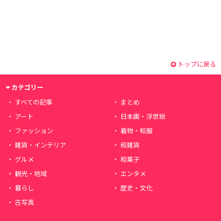
トップに戻る
カテゴリー
すべての記事
まとめ
アート
日本画・浮世絵
ファッション
着物・和服
雑貨・インテリア
和雑貨
グルメ
和菓子
観光・地域
エンタメ
暮らし
歴史・文化
古写真