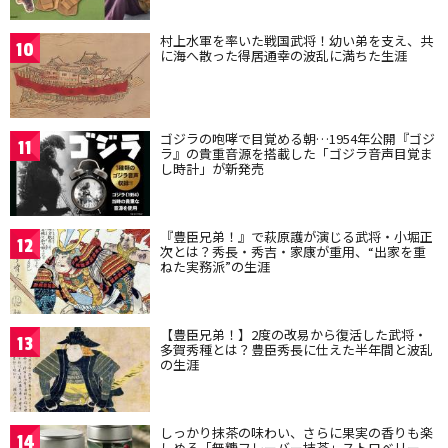
村上水軍を率いた戦国武将！幼い弟を支え、共
10
に海へ散った得居通幸の波乱に満ちた生涯
ゴジラの咆哮で目覚める朝…1954年公開『ゴジ
11
ラ』の貴重音源を搭載した「ゴジラ音声目覚ま
し時計」が新発売
『豊臣兄弟！』で萩原護が演じる武将・小堀正
12
次とは？秀長・秀吉・家康が重用、“出家を重
ねた実務派”の生涯
【豊臣兄弟！】2度の改易から復活した武将・
13
多賀秀種とは？豊臣秀長に仕えた半年間と波乱
の生涯
しっかり抹茶の味わい、さらに果実の香りも楽
14
しめる「無糖フレーバー抹茶」ストロベリー、