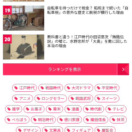
自転車を持つだけで税金？ 昭和まで続いた「自
19
転車税」の意外な歴史と脱税が横行した理由
教科書と違う！江戸時代の田沼意次「賄賂伝
20
説」の嘘と、水野忠邦が「大奥」を敵に回した
本当の理由
ランキングを表示
江戸時代
戦国時代
大河ドラマ
平安時代
アニメ
ロングセラー
戦国武将
スイーツ
雑学
お菓子
幕末
漫画
時代劇
テレビ
べらぼう
明治時代
徳川家康
織田信長
抹茶
デザイン
文房具
フィギュア
展覧会