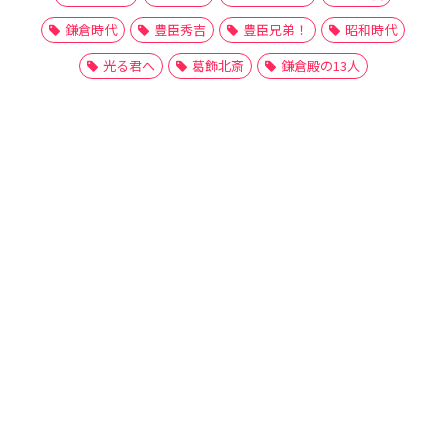
鎌倉時代
豊臣秀吉
豊臣兄弟！
昭和時代
光る君へ
葛飾北斎
鎌倉殿の13人