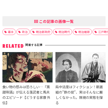
この記事の画像一覧
幕末
政治
明治新政府
明治時代
明治維新
江戸時
関連する記事
RELATED
食い物の怨みは恐ろしい…『黒
局中法度はフィクション！新選
甜瑣語』が伝える落武者と馬夫
組の”鉄の掟”、実はそんなに厳
のエピソード【どうする家康 外
しくなかった。隊規の実態を探
伝】
る