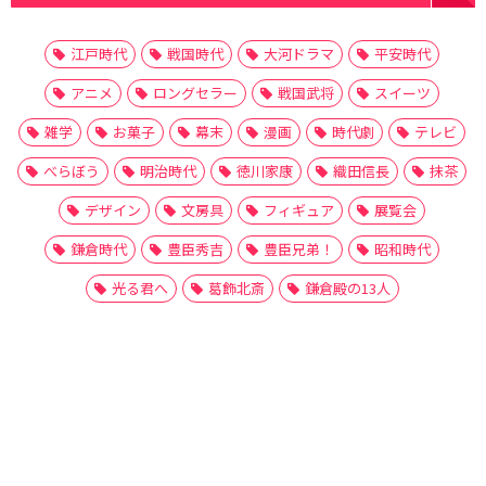
江戸時代
戦国時代
大河ドラマ
平安時代
アニメ
ロングセラー
戦国武将
スイーツ
雑学
お菓子
幕末
漫画
時代劇
テレビ
べらぼう
明治時代
徳川家康
織田信長
抹茶
デザイン
文房具
フィギュア
展覧会
鎌倉時代
豊臣秀吉
豊臣兄弟！
昭和時代
光る君へ
葛飾北斎
鎌倉殿の13人