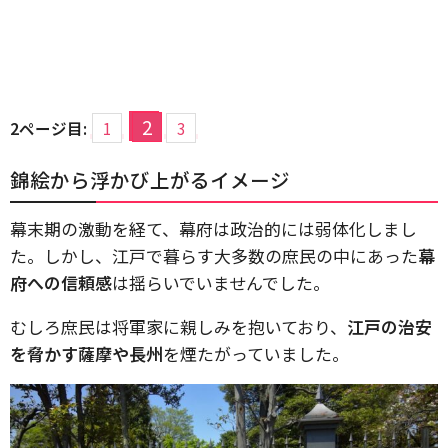
2
2ページ目:
1
3
錦絵から浮かび上がるイメージ
幕末期の激動を経て、幕府は政治的には弱体化しまし
た。しかし、江戸で暮らす大多数の庶民の中にあった
幕
府への信頼感
は揺らいでいませんでした。
むしろ庶民は将軍家に親しみを抱いており、
江戸の治安
を脅かす薩摩や長州
を煙たがっていました。