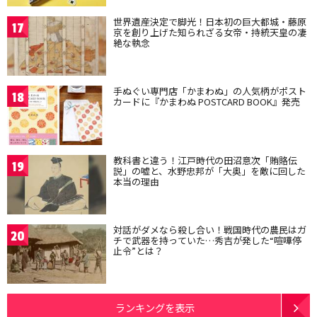
世界遺産決定で脚光！日本初の巨大都城・藤原
17
京を創り上げた知られざる女帝・持統天皇の凄
絶な執念
手ぬぐい専門店「かまわぬ」の人気柄がポスト
18
カードに『かまわぬ POSTCARD BOOK』発売
教科書と違う！江戸時代の田沼意次「賄賂伝
19
説」の嘘と、水野忠邦が「大奥」を敵に回した
本当の理由
対話がダメなら殺し合い！戦国時代の農民はガ
20
チで武器を持っていた…秀吉が発した“喧嘩停
止令”とは？
ランキングを表示