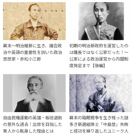
幕末〜明治維新に生き、議会政
初期の明治新政府を運営したの
治や英語の重要性を説いた政治
は薩長ではなく公家だった！～
思想家・赤松小三郎
公家による政治運営から内閣制
度発足まで【後編】
自由民権運動の英雄・板垣退助
幕末の箱館戦争を生き残った謎
の意外な過去！出世を目指した
多き新選組隊士「中島登」失敗
軍人から転身した理由とは
と成功を繰り返したユニーク人