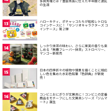
多賀秀種とは？豊臣秀長に仕えた半年間と波乱
の生涯
ハローキティ、ポチャッコたちが昭和レトロな
13
コインケースに！「サンリオキャラクターズ コ
インケース」第２弾
しっかり抹茶の味わい、さらに果実の香りも楽
14
しめる「無糖フレーバー抹茶」ストロベリー、
マンゴー新発売
日本の四季折々の植物や情景を描くことに相応
15
しい色を集めた水彩色鉛筆『色辞典』が新発
売！
コンビニおにぎりが文房具に！コンビニの定番
16
商品をモチーフにした文房具シリーズ『ジムマ
ート』誕生