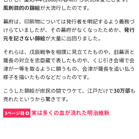
風刺目的の錦絵
が大流行したのです。
幕府は、印刷物については発行者を明記するよう義務づ
けらていましたが、その幕府がなくなったためか、
発行
元を記さない錦絵
が大量に出回りました。
それらは、戊辰戦争を相撲に見立てたものや、旧幕派と
薩長の対立を忠臣蔵で表したものや、くじ引き会場で会
津が一等を取るように願うもの、会津が薩長を追い払う
様子を描いたものなどだったのです。
こうした錦絵が庶民の間でウケて、江戸だけで
30万部
も
売れたというから驚きです。
実は多くの血が流れた明治維新
3ページ目