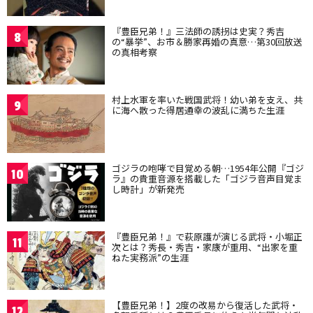
『豊臣兄弟！』三法師の誘拐は史実？秀吉
8
の“暴挙”、お市＆勝家再婚の真意…第30回放送
の真相考察
村上水軍を率いた戦国武将！幼い弟を支え、共
9
に海へ散った得居通幸の波乱に満ちた生涯
ゴジラの咆哮で目覚める朝…1954年公開『ゴジ
10
ラ』の貴重音源を搭載した「ゴジラ音声目覚ま
し時計」が新発売
『豊臣兄弟！』で萩原護が演じる武将・小堀正
11
次とは？秀長・秀吉・家康が重用、“出家を重
ねた実務派”の生涯
【豊臣兄弟！】2度の改易から復活した武将・
12