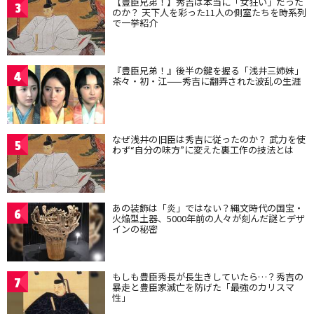
【豊臣兄弟！】秀吉は本当に「女狂い」だった
3
のか？ 天下人を彩った11人の側室たちを時系列
で一挙紹介
『豊臣兄弟！』後半の鍵を握る「浅井三姉妹」
4
茶々・初・江——秀吉に翻弄された波乱の生涯
なぜ浅井の旧臣は秀吉に従ったのか？ 武力を使
5
わず“自分の味方”に変えた裏工作の技法とは
あの装飾は「炎」ではない？縄文時代の国宝・
6
火焔型土器、5000年前の人々が刻んだ謎とデザ
インの秘密
もしも豊臣秀長が長生きしていたら…？秀吉の
7
暴走と豊臣家滅亡を防げた「最強のカリスマ
性」