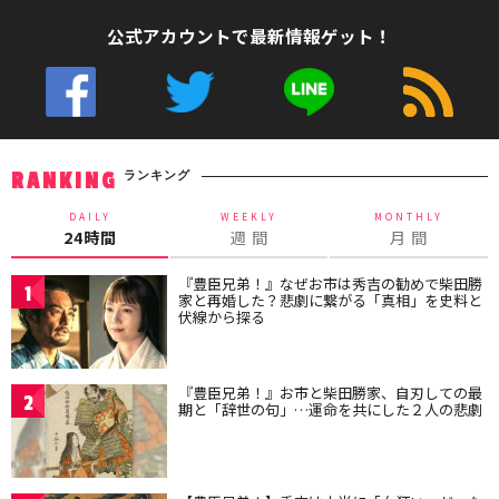
公式アカウントで最新情報ゲット！
ランキング
RANKING
DAILY
WEEKLY
MONTHLY
24時間
週 間
月 間
『豊臣兄弟！』なぜお市は秀吉の勧めで柴田勝
1
家と再婚した？悲劇に繋がる「真相」を史料と
伏線から探る
『豊臣兄弟！』お市と柴田勝家、自刃しての最
2
期と「辞世の句」…運命を共にした２人の悲劇