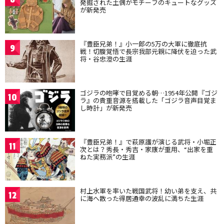
発掘された土偶がモチーフのキュートなグッズ
が新発売
『豊臣兄弟！』小一郎の5万の大軍に徹底抗
9
戦！切腹覚悟で長宗我部元親に降伏を迫った武
将・谷忠澄の生涯
ゴジラの咆哮で目覚める朝…1954年公開『ゴジ
10
ラ』の貴重音源を搭載した「ゴジラ音声目覚ま
し時計」が新発売
『豊臣兄弟！』で萩原護が演じる武将・小堀正
11
次とは？秀長・秀吉・家康が重用、“出家を重
ねた実務派”の生涯
村上水軍を率いた戦国武将！幼い弟を支え、共
12
に海へ散った得居通幸の波乱に満ちた生涯