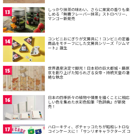
しっかり抹茶の味わい、さらに果実の香りも楽
13
しめる「無糖フレーバー抹茶」ストロベリー、
マンゴー新発売
コンビニおにぎりが文房具に！コンビニの定番
14
商品をモチーフにした文房具シリーズ『ジムマ
ート』誕生
世界遺産決定で脚光！日本初の巨大都城・藤原
15
京を創り上げた知られざる女帝・持統天皇の凄
絶な執念
日本の四季折々の植物や情景を描くことに相応
16
しい色を集めた水彩色鉛筆『色辞典』が新発
売！
ハローキティ、ポチャッコたちが昭和レトロな
17
コインケースに！「サンリオキャラクターズ コ