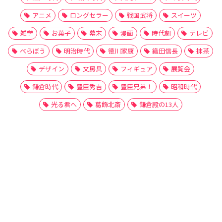
アニメ
ロングセラー
戦国武将
スイーツ
雑学
お菓子
幕末
漫画
時代劇
テレビ
べらぼう
明治時代
徳川家康
織田信長
抹茶
デザイン
文房具
フィギュア
展覧会
鎌倉時代
豊臣秀吉
豊臣兄弟！
昭和時代
光る君へ
葛飾北斎
鎌倉殿の13人