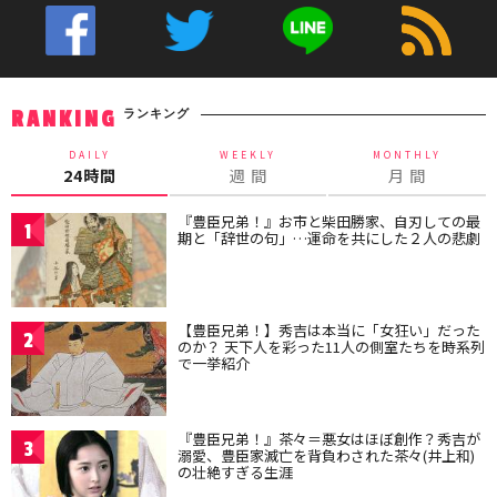
ランキング
RANKING
DAILY
WEEKLY
MONTHLY
24時間
週 間
月 間
『豊臣兄弟！』お市と柴田勝家、自刃しての最
1
期と「辞世の句」…運命を共にした２人の悲劇
【豊臣兄弟！】秀吉は本当に「女狂い」だった
2
のか？ 天下人を彩った11人の側室たちを時系列
で一挙紹介
『豊臣兄弟！』茶々＝悪女はほぼ創作？秀吉が
3
溺愛、豊臣家滅亡を背負わされた茶々(井上和)
の壮絶すぎる生涯