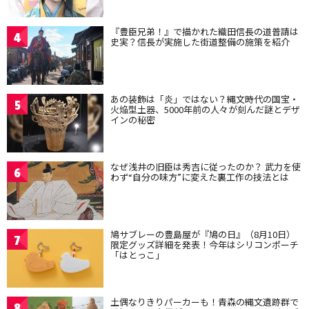
『豊臣兄弟！』で描かれた織田信長の道普請は
4
史実？信長が実施した街道整備の施策を紹介
あの装飾は「炎」ではない？縄文時代の国宝・
5
火焔型土器、5000年前の人々が刻んだ謎とデザ
インの秘密
なぜ浅井の旧臣は秀吉に従ったのか？ 武力を使
6
わず“自分の味方”に変えた裏工作の技法とは
鳩サブレーの豊島屋が『鳩の日』（8月10日）
7
限定グッズ詳細を発表！今年はシリコンポーチ
「はとっこ」
土偶なりきりパーカーも！青森の縄文遺跡群で
8