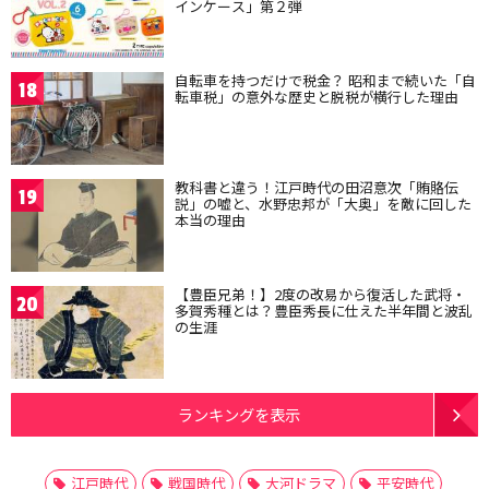
インケース」第２弾
自転車を持つだけで税金？ 昭和まで続いた「自
18
転車税」の意外な歴史と脱税が横行した理由
教科書と違う！江戸時代の田沼意次「賄賂伝
19
説」の嘘と、水野忠邦が「大奥」を敵に回した
本当の理由
【豊臣兄弟！】2度の改易から復活した武将・
20
多賀秀種とは？豊臣秀長に仕えた半年間と波乱
の生涯
ランキングを表示
江戸時代
戦国時代
大河ドラマ
平安時代