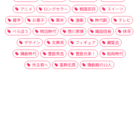
アニメ
ロングセラー
戦国武将
スイーツ
雑学
お菓子
幕末
漫画
時代劇
テレビ
べらぼう
明治時代
徳川家康
織田信長
抹茶
デザイン
文房具
フィギュア
展覧会
鎌倉時代
豊臣秀吉
豊臣兄弟！
昭和時代
光る君へ
葛飾北斎
鎌倉殿の13人