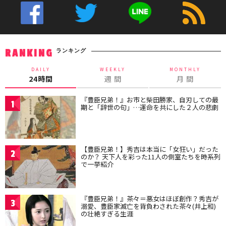
ランキング
RANKING
DAILY
WEEKLY
MONTHLY
24時間
週 間
月 間
『豊臣兄弟！』お市と柴田勝家、自刃しての最
1
期と「辞世の句」…運命を共にした２人の悲劇
【豊臣兄弟！】秀吉は本当に「女狂い」だった
2
のか？ 天下人を彩った11人の側室たちを時系列
で一挙紹介
『豊臣兄弟！』茶々＝悪女はほぼ創作？秀吉が
3
溺愛、豊臣家滅亡を背負わされた茶々(井上和)
の壮絶すぎる生涯