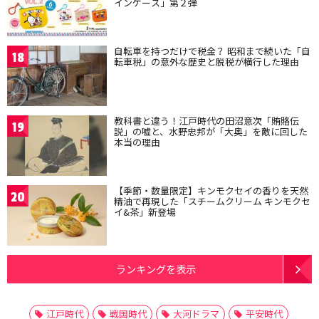
インケース」第２弾
自転車を持つだけで税金？ 昭和まで続いた「自
18
転車税」の意外な歴史と脱税が横行した理由
教科書と違う！江戸時代の田沼意次「賄賂伝
19
説」の嘘と、水野忠邦が「大奥」を敵に回した
本当の理由
【季節・数量限定】キンモクセイの香りを天然
20
精油で再現した「スチームクリーム キンモクセ
イ&茶」新登場
ランキングを表示
江戸時代
戦国時代
大河ドラマ
平安時代