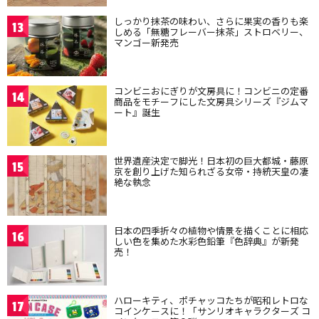
しっかり抹茶の味わい、さらに果実の香りも楽
13
しめる「無糖フレーバー抹茶」ストロベリー、
マンゴー新発売
コンビニおにぎりが文房具に！コンビニの定番
14
商品をモチーフにした文房具シリーズ『ジムマ
ート』誕生
世界遺産決定で脚光！日本初の巨大都城・藤原
15
京を創り上げた知られざる女帝・持統天皇の凄
絶な執念
日本の四季折々の植物や情景を描くことに相応
16
しい色を集めた水彩色鉛筆『色辞典』が新発
売！
ハローキティ、ポチャッコたちが昭和レトロな
17
コインケースに！「サンリオキャラクターズ コ