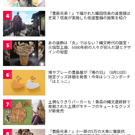
『豊臣兄弟！』で描かれた織田信長の道普請は
4
史実？信長が実施した街道整備の施策を紹介
あの装飾は「炎」ではない？縄文時代の国宝・
5
火焔型土器、5000年前の人々が刻んだ謎とデザ
インの秘密
鳩サブレーの豊島屋が『鳩の日』（8月10日）
6
限定グッズ詳細を発表！今年はシリコンポーチ
「はとっこ」
土偶なりきりパーカーも！青森の縄文遺跡群で
7
発掘された土偶がモチーフのキュートなグッズ
が新発売
『豊臣兄弟！』小一郎の5万の大軍に徹底抗
8