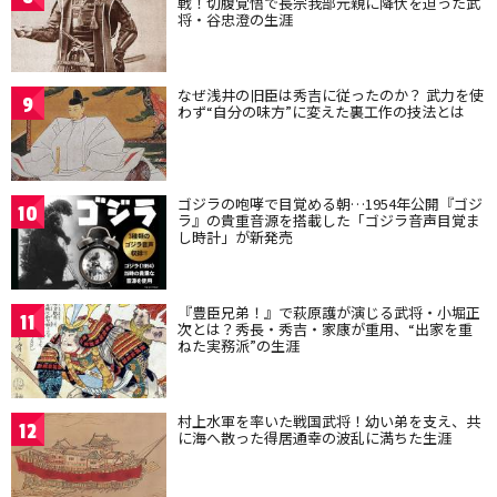
戦！切腹覚悟で長宗我部元親に降伏を迫った武
将・谷忠澄の生涯
なぜ浅井の旧臣は秀吉に従ったのか？ 武力を使
9
わず“自分の味方”に変えた裏工作の技法とは
ゴジラの咆哮で目覚める朝…1954年公開『ゴジ
10
ラ』の貴重音源を搭載した「ゴジラ音声目覚ま
し時計」が新発売
『豊臣兄弟！』で萩原護が演じる武将・小堀正
11
次とは？秀長・秀吉・家康が重用、“出家を重
ねた実務派”の生涯
村上水軍を率いた戦国武将！幼い弟を支え、共
12
に海へ散った得居通幸の波乱に満ちた生涯