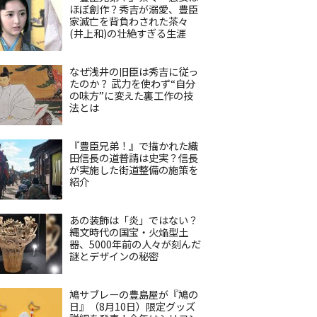
ほぼ創作？秀吉が溺愛、豊臣
家滅亡を背負わされた茶々
(井上和)の壮絶すぎる生涯
なぜ浅井の旧臣は秀吉に従っ
たのか？ 武力を使わず“自分
の味方”に変えた裏工作の技
法とは
『豊臣兄弟！』で描かれた織
田信長の道普請は史実？信長
が実施した街道整備の施策を
紹介
あの装飾は「炎」ではない？
縄文時代の国宝・火焔型土
器、5000年前の人々が刻んだ
謎とデザインの秘密
鳩サブレーの豊島屋が『鳩の
日』（8月10日）限定グッズ