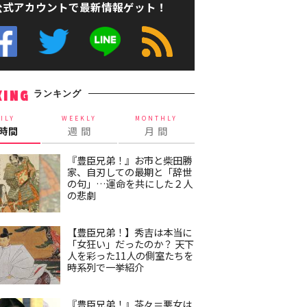
公式アカウントで最新情報ゲット！
ランキング
KING
ILY
WEEKLY
MONTHLY
4時間
週 間
月 間
『豊臣兄弟！』お市と柴田勝
家、自刃しての最期と「辞世
の句」…運命を共にした２人
の悲劇
【豊臣兄弟！】秀吉は本当に
「女狂い」だったのか？ 天下
人を彩った11人の側室たちを
時系列で一挙紹介
『豊臣兄弟！』茶々＝悪女は