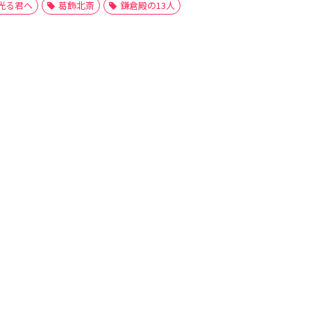
光る君へ
葛飾北斎
鎌倉殿の13人