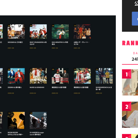
RAN
DA
2
1
2