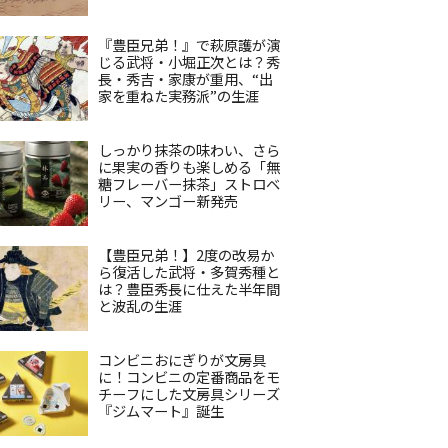
『豊臣兄弟！』で萩原護が演
じる武将・小堀正次とは？秀
長・秀吉・家康が重用、“出
家を重ねた実務派”の生涯
しっかり抹茶の味わい、さら
に果実の香りも楽しめる「無
糖フレーバー抹茶」ストロベ
リー、マンゴー新発売
【豊臣兄弟！】2度の改易か
ら復活した武将・多賀秀種と
は？豊臣秀長に仕えた半年間
と波乱の生涯
コンビニおにぎりが文房具
に！コンビニの定番商品をモ
チーフにした文房具シリーズ
『ジムマート』誕生