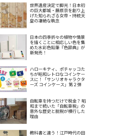
世界遺産決定で脚光！日本初
の巨大都城・藤原京を創り上
げた知られざる女帝・持統天
皇の凄絶な執念
日本の四季折々の植物や情景
を描くことに相応しい色を集
めた水彩色鉛筆『色辞典』が
新発売！
ハローキティ、ポチャッコた
ちが昭和レトロなコインケー
スに！「サンリオキャラクタ
ーズ コインケース」第２弾
自転車を持つだけで税金？ 昭
和まで続いた「自転車税」の
意外な歴史と脱税が横行した
理由
教科書と違う！江戸時代の田