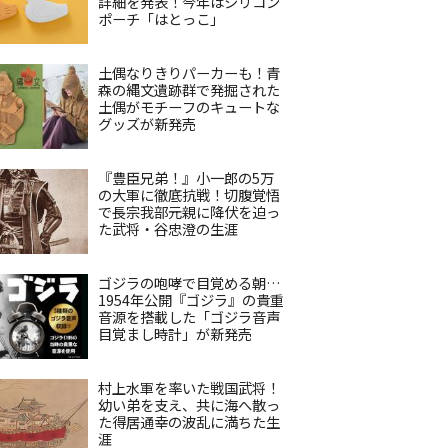
詳細を発表！今年はシリコン
ポーチ「はとっこ」
土偶なりきりパーカーも！青
森の縄文遺跡群で発掘された
土偶がモチーフのキュートな
グッズが新発売
『豊臣兄弟！』小一郎の5万
の大軍に徹底抗戦！切腹覚悟
で長宗我部元親に降伏を迫っ
た武将・谷忠澄の生涯
ゴジラの咆哮で目覚める朝…
1954年公開『ゴジラ』の貴重
音源を搭載した「ゴジラ音声
目覚まし時計」が新発売
村上水軍を率いた戦国武将！
幼い弟を支え、共に海へ散っ
た得居通幸の波乱に満ちた生
涯