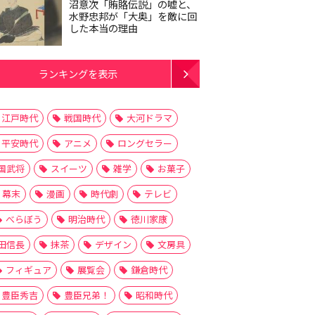
沼意次「賄賂伝説」の嘘と、
水野忠邦が「大奥」を敵に回
した本当の理由
ランキングを表示
江戸時代
戦国時代
大河ドラマ
平安時代
アニメ
ロングセラー
国武将
スイーツ
雑学
お菓子
幕末
漫画
時代劇
テレビ
べらぼう
明治時代
徳川家康
田信長
抹茶
デザイン
文房具
フィギュア
展覧会
鎌倉時代
豊臣秀吉
豊臣兄弟！
昭和時代