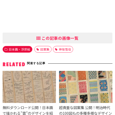
この記事の画像一覧
日本画・浮世絵
図案集
神坂雪佳
関連する記事
RELATED
無料ダウンロード公開！日本画
超貴重な図案集 公開！明治時代
で描かれる”雲”のデザインを紹
の100図もの多種多様なデザイン