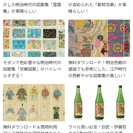
介した明治時代の図案集「雲霞
が収められた「都紋百華」が素
集」が素晴らしい
晴らしい！
モダンで色彩豊かな明治時代の
無料ダウンロード！明治宮殿の
図案集「京華図案」がハイレベ
建設でも参考にした、江戸時代
ルすぎる！
の色鮮やかな図案集が美しい！
無料ダウンロード＆商用利用
ラベル買い必至！巨匠・伊藤若