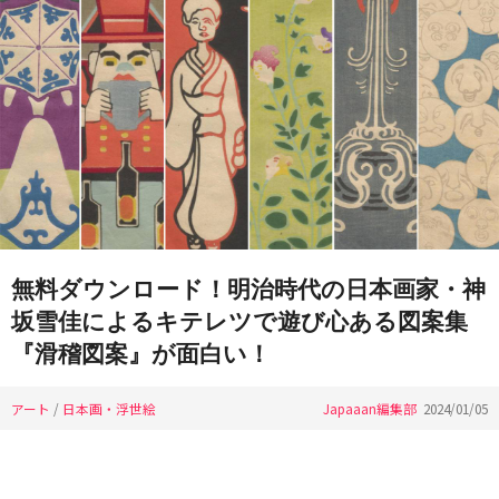
無料ダウンロード！明治時代の日本画家・神
坂雪佳によるキテレツで遊び心ある図案集
『滑稽図案』が面白い！
アート
/
日本画・浮世絵
Japaaan編集部
2024/01/05