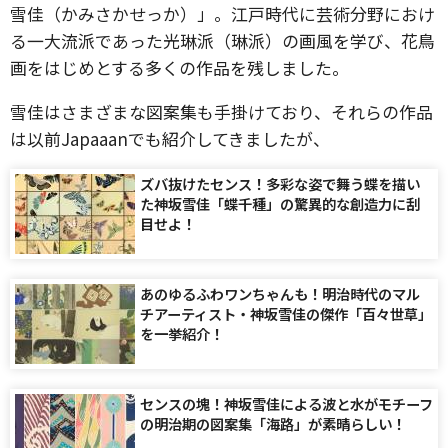
雪佳（かみさかせっか）」。江戸時代に芸術分野におけ
る一大流派であった光琳派（琳派）の画風を学び、花鳥
画をはじめとする多くの作品を残しました。
雪佳はさまざまな図案集も手掛けており、それらの作品
は以前Japaaanでも紹介してきましたが、
ズバ抜けたセンス！多彩な姿で舞う蝶を描い
た神坂雪佳「蝶千種」の驚異的な創造力に刮
目せよ！
あのゆるふわワンちゃんも！明治時代のマル
チアーティスト・神坂雪佳の傑作「百々世草」
を一挙紹介！
センスの塊！神坂雪佳による波と水がモチーフ
の明治期の図案集「海路」が素晴らしい！