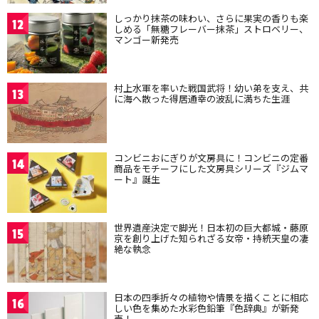
しっかり抹茶の味わい、さらに果実の香りも楽
12
しめる「無糖フレーバー抹茶」ストロベリー、
マンゴー新発売
村上水軍を率いた戦国武将！幼い弟を支え、共
13
に海へ散った得居通幸の波乱に満ちた生涯
コンビニおにぎりが文房具に！コンビニの定番
14
商品をモチーフにした文房具シリーズ『ジムマ
ート』誕生
世界遺産決定で脚光！日本初の巨大都城・藤原
15
京を創り上げた知られざる女帝・持統天皇の凄
絶な執念
日本の四季折々の植物や情景を描くことに相応
16
しい色を集めた水彩色鉛筆『色辞典』が新発
売！