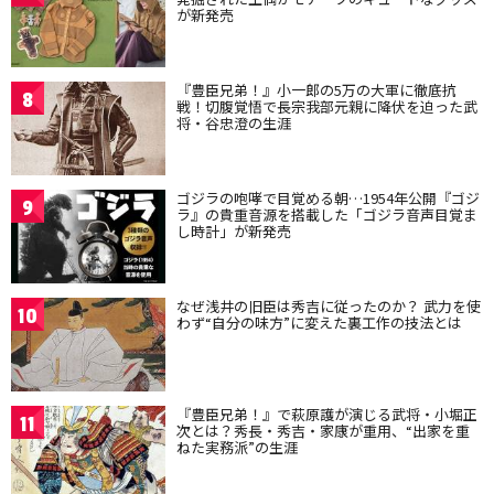
が新発売
『豊臣兄弟！』小一郎の5万の大軍に徹底抗
8
戦！切腹覚悟で長宗我部元親に降伏を迫った武
将・谷忠澄の生涯
ゴジラの咆哮で目覚める朝…1954年公開『ゴジ
9
ラ』の貴重音源を搭載した「ゴジラ音声目覚ま
し時計」が新発売
なぜ浅井の旧臣は秀吉に従ったのか？ 武力を使
10
わず“自分の味方”に変えた裏工作の技法とは
『豊臣兄弟！』で萩原護が演じる武将・小堀正
11
次とは？秀長・秀吉・家康が重用、“出家を重
ねた実務派”の生涯