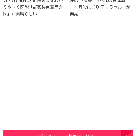
可！江戸時代の武家装束をわか
冲の”虎の図”ラベルの日本酒
りやすく図説「武家装束着用之
「辛丹波にごり 干支ラベル」が
図」が素晴らしい！
発売