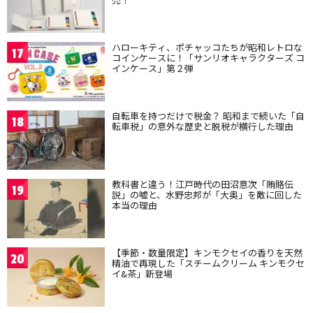
ハローキティ、ポチャッコたちが昭和レトロな
17
コインケースに！「サンリオキャラクターズ コ
インケース」第２弾
自転車を持つだけで税金？ 昭和まで続いた「自
18
転車税」の意外な歴史と脱税が横行した理由
教科書と違う！江戸時代の田沼意次「賄賂伝
19
説」の嘘と、水野忠邦が「大奥」を敵に回した
本当の理由
【季節・数量限定】キンモクセイの香りを天然
20
精油で再現した「スチームクリーム キンモクセ
イ&茶」新登場