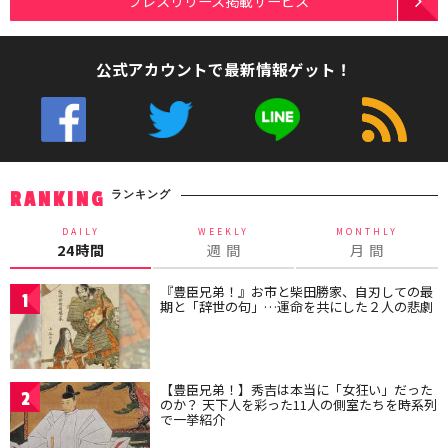
プレスリリース掲載サービス
公式アカウントで最新情報ゲット！
ランキング
RANKING
DAILY
WEEKLY
MONTHLY
24時間
週 間
月 間
『豊臣兄弟！』お市と柴田勝家、自刃しての最
1
期と「辞世の句」…運命を共にした２人の悲劇
【豊臣兄弟！】秀吉は本当に「女狂い」だった
2
のか？ 天下人を彩った11人の側室たちを時系列
で一挙紹介