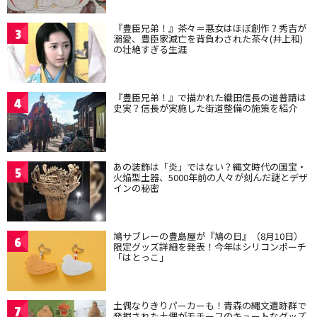
『豊臣兄弟！』茶々＝悪女はほぼ創作？秀吉が
3
溺愛、豊臣家滅亡を背負わされた茶々(井上和)
の壮絶すぎる生涯
『豊臣兄弟！』で描かれた織田信長の道普請は
4
史実？信長が実施した街道整備の施策を紹介
あの装飾は「炎」ではない？縄文時代の国宝・
5
火焔型土器、5000年前の人々が刻んだ謎とデザ
インの秘密
鳩サブレーの豊島屋が『鳩の日』（8月10日）
6
限定グッズ詳細を発表！今年はシリコンポーチ
「はとっこ」
土偶なりきりパーカーも！青森の縄文遺跡群で
7
発掘された土偶がモチーフのキュートなグッズ