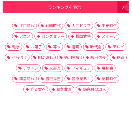
ランキングを表示
江戸時代
戦国時代
大河ドラマ
平安時代
アニメ
ロングセラー
戦国武将
スイーツ
雑学
お菓子
幕末
漫画
時代劇
テレビ
べらぼう
明治時代
徳川家康
織田信長
抹茶
デザイン
文房具
フィギュア
展覧会
鎌倉時代
豊臣秀吉
豊臣兄弟！
昭和時代
光る君へ
葛飾北斎
鎌倉殿の13人