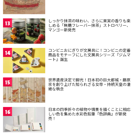
しっかり抹茶の味わい、さらに果実の香りも楽
13
しめる「無糖フレーバー抹茶」ストロベリー、
マンゴー新発売
コンビニおにぎりが文房具に！コンビニの定番
14
商品をモチーフにした文房具シリーズ『ジムマ
ート』誕生
世界遺産決定で脚光！日本初の巨大都城・藤原
15
京を創り上げた知られざる女帝・持統天皇の凄
絶な執念
日本の四季折々の植物や情景を描くことに相応
16
しい色を集めた水彩色鉛筆『色辞典』が新発
売！