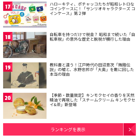
ハローキティ、ポチャッコたちが昭和レトロな
17
コインケースに！「サンリオキャラクターズ コ
インケース」第２弾
自転車を持つだけで税金？ 昭和まで続いた「自
18
転車税」の意外な歴史と脱税が横行した理由
教科書と違う！江戸時代の田沼意次「賄賂伝
19
説」の嘘と、水野忠邦が「大奥」を敵に回した
本当の理由
【季節・数量限定】キンモクセイの香りを天然
20
精油で再現した「スチームクリーム キンモクセ
イ&茶」新登場
ランキングを表示