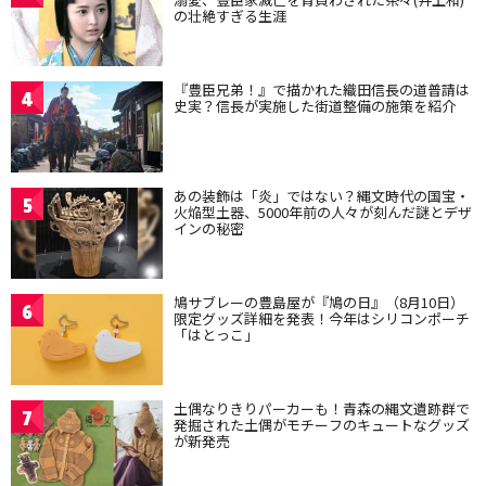
の壮絶すぎる生涯
『豊臣兄弟！』で描かれた織田信長の道普請は
4
史実？信長が実施した街道整備の施策を紹介
あの装飾は「炎」ではない？縄文時代の国宝・
5
火焔型土器、5000年前の人々が刻んだ謎とデザ
インの秘密
鳩サブレーの豊島屋が『鳩の日』（8月10日）
6
限定グッズ詳細を発表！今年はシリコンポーチ
「はとっこ」
土偶なりきりパーカーも！青森の縄文遺跡群で
7
発掘された土偶がモチーフのキュートなグッズ
が新発売