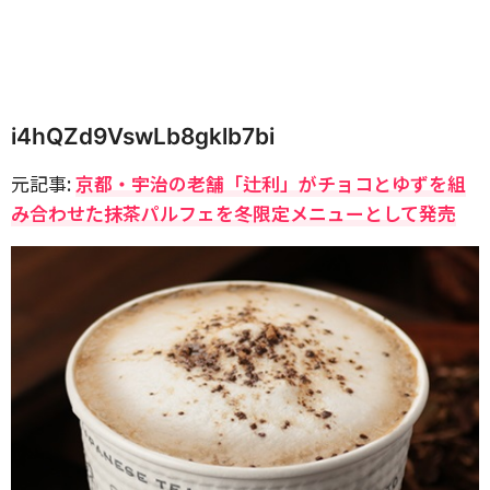
i4hQZd9VswLb8gklb7bi
元記事:
京都・宇治の老舗「辻利」がチョコとゆずを組
み合わせた抹茶パルフェを冬限定メニューとして発売