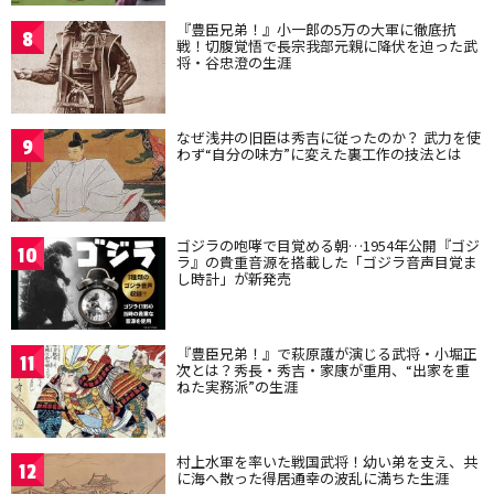
『豊臣兄弟！』小一郎の5万の大軍に徹底抗
8
戦！切腹覚悟で長宗我部元親に降伏を迫った武
将・谷忠澄の生涯
なぜ浅井の旧臣は秀吉に従ったのか？ 武力を使
9
わず“自分の味方”に変えた裏工作の技法とは
ゴジラの咆哮で目覚める朝…1954年公開『ゴジ
10
ラ』の貴重音源を搭載した「ゴジラ音声目覚ま
し時計」が新発売
『豊臣兄弟！』で萩原護が演じる武将・小堀正
11
次とは？秀長・秀吉・家康が重用、“出家を重
ねた実務派”の生涯
村上水軍を率いた戦国武将！幼い弟を支え、共
12
に海へ散った得居通幸の波乱に満ちた生涯