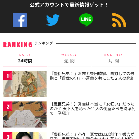
公式アカウントで最新情報ゲット！
ランキング
RANKING
DAILY
WEEKLY
MONTHLY
24時間
週 間
月 間
『豊臣兄弟！』お市と柴田勝家、自刃しての最
1
期と「辞世の句」…運命を共にした２人の悲劇
【豊臣兄弟！】秀吉は本当に「女狂い」だった
2
のか？ 天下人を彩った11人の側室たちを時系列
で一挙紹介
『豊臣兄弟！』茶々＝悪女はほぼ創作？秀吉が
3
溺愛、豊臣家滅亡を背負わされた茶々(井上和)