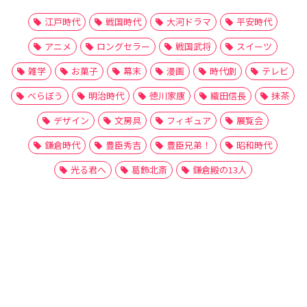
江戸時代
戦国時代
大河ドラマ
平安時代
アニメ
ロングセラー
戦国武将
スイーツ
雑学
お菓子
幕末
漫画
時代劇
テレビ
べらぼう
明治時代
徳川家康
織田信長
抹茶
デザイン
文房具
フィギュア
展覧会
鎌倉時代
豊臣秀吉
豊臣兄弟！
昭和時代
光る君へ
葛飾北斎
鎌倉殿の13人