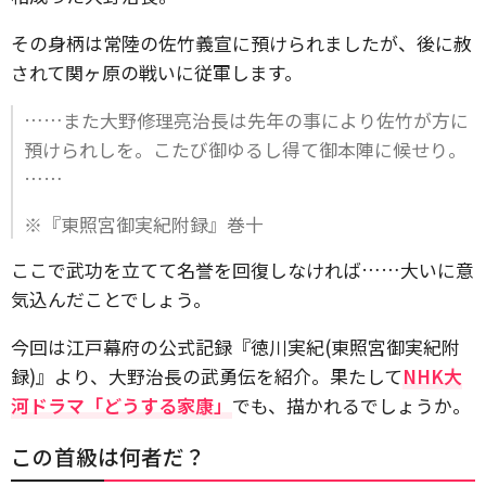
その身柄は常陸の佐竹義宣に預けられましたが、後に赦
されて関ヶ原の戦いに従軍します。
……また大野修理亮治長は先年の事により佐竹が方に
預けられしを。こたび御ゆるし得て御本陣に候せり。
……
※『東照宮御実紀附録』巻十
ここで武功を立てて名誉を回復しなければ……大いに意
気込んだことでしょう。
今回は江戸幕府の公式記録『徳川実紀(東照宮御実紀附
録)』より、大野治長の武勇伝を紹介。果たして
NHK大
河ドラマ「どうする家康」
でも、描かれるでしょうか。
この首級は何者だ？