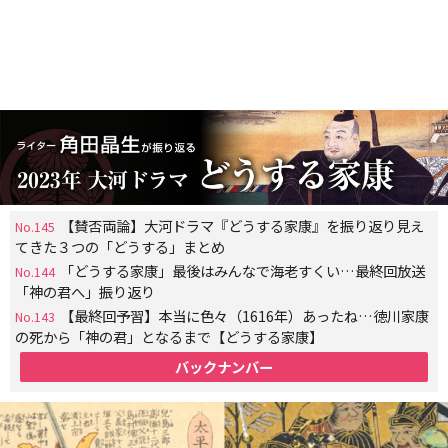
【賛否両論】大河ドラマ『どうする家康』を振り返り見え
No.145
てきた３つの「どうする」まとめ
「どうする家康」最後はみんなで海老すくい…最終回放送
No.144
「神の君へ」振り返り
【最終回予習】本当に色々（1616年）あったね…徳川家康
No.143
の死から「神の君」となるまで【どうする家康】
バックナンバー