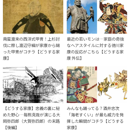
南蛮渡来の西洋式甲冑！上杉討
最近の若いモンは…家臣の奇抜
伐に際し渡辺守綱が家康から賜
なヘアスタイルに対する徳川家
った甲冑がコチラ【どうする家
康の反応がこちら【どうする家
康】
康 外伝】
【どうする家康】忠義の裏に秘
みんなも踊ってる？酒井忠次
めた野心…毎熊克哉が演じる大
「海老すくい」が最も威力を発
岡弥四郎（大賀弥四郎）の末路
揮した瞬間がコチラ【どうする
【後編】
家康】