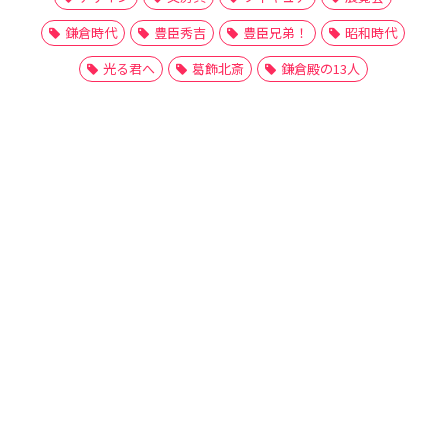
鎌倉時代
豊臣秀吉
豊臣兄弟！
昭和時代
光る君へ
葛飾北斎
鎌倉殿の13人