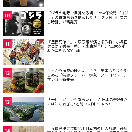
ゴジラの咆哮で目覚める朝…1954年公開『ゴジ
10
ラ』の貴重音源を搭載した「ゴジラ音声目覚ま
し時計」が新発売
『豊臣兄弟！』で萩原護が演じる武将・小堀正
11
次とは？秀長・秀吉・家康が重用、“出家を重
ねた実務派”の生涯
しっかり抹茶の味わい、さらに果実の香りも楽
12
しめる「無糖フレーバー抹茶」ストロベリー、
マンゴー新発売
「一口」が「いもあらい」！？ 日本の難読地名
13
には知られざる“名前の法則”があった
世界遺産決定で脚光！日本初の巨大都城・藤原
14