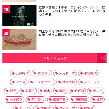
怪獣革を纏う！ダダ、エレキング…ウルトラ怪
19
獣モチーフの革を使った新アパレルコレクショ
ンが発表
村上水軍を率いた戦国武将！幼い弟を支え、共
20
に海へ散った得居通幸の波乱に満ちた生涯
ランキングを表示
江戸時代
戦国時代
大河ドラマ
平安時代
アニメ
ロングセラー
戦国武将
スイーツ
雑学
お菓子
幕末
漫画
時代劇
テレビ
べらぼう
明治時代
織田信長
徳川家康
抹茶
デザイン
文房具
フィギュア
展覧会