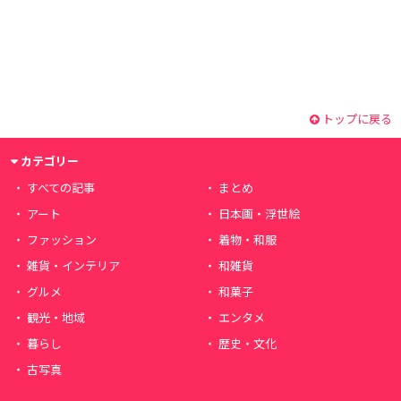
トップに戻る
カテゴリー
すべての記事
まとめ
アート
日本画・浮世絵
ファッション
着物・和服
雑貨・インテリア
和雑貨
グルメ
和菓子
観光・地域
エンタメ
暮らし
歴史・文化
古写真