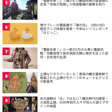
『豊臣兄弟！』で描かれた織田信長の道普請は
5
史実？信長が実施した街道整備の施策を紹介
鳩サブレーの豊島屋が『鳩の日』（8月10日）
6
限定グッズ詳細を発表！今年はシリコンポーチ
「はとっこ」
『豊臣兄弟！』小一郎の5万の大軍に徹底抗
7
戦！切腹覚悟で長宗我部元親に降伏を迫った武
将・谷忠澄の生涯
土偶なりきりパーカーも！青森の縄文遺跡群で
8
発掘された土偶がモチーフのキュートなグッズ
が新発売
あの装飾は「炎」ではない？縄文時代の国宝・
9
火焔型土器、5000年前の人々が刻んだ謎とデザ
インの秘密