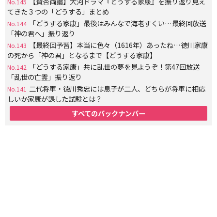
【賛否両論】大河ドラマ『どうする家康』を振り返り見え
No.145
てきた３つの「どうする」まとめ
「どうする家康」最後はみんなで海老すくい…最終回放送
No.144
「神の君へ」振り返り
【最終回予習】本当に色々（1616年）あったね…徳川家康
No.143
の死から「神の君」となるまで【どうする家康】
「どうする家康」共に乱世の夢を見ようぞ！第47回放送
No.142
「乱世の亡霊」振り返り
二代将軍・徳川秀忠には息子が二人、どちらが将軍に相応
No.141
しいか家康が課した試験とは？
すべてのバックナンバー