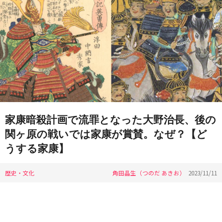
家康暗殺計画で流罪となった大野治長、後の
関ヶ原の戦いでは家康が賞賛。なぜ？【ど
うする家康】
歴史・文化
角田晶生（つのだ あきお）
2023/11/11