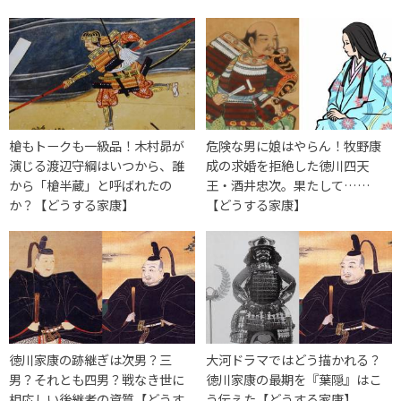
槍もトークも一級品！木村昴が
危険な男に娘はやらん！牧野康
演じる渡辺守綱はいつから、誰
成の求婚を拒絶した徳川四天
から「槍半蔵」と呼ばれたの
王・酒井忠次。果たして……
か？【どうする家康】
【どうする家康】
徳川家康の跡継ぎは次男？三
大河ドラマではどう描かれる？
男？それとも四男？戦なき世に
徳川家康の最期を『葉隠』はこ
相応しい後継者の資質【どうす
う伝えた【どうする家康】