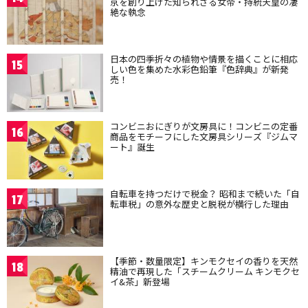
京を創り上げた知られざる女帝・持統天皇の凄
絶な執念
日本の四季折々の植物や情景を描くことに相応
15
しい色を集めた水彩色鉛筆『色辞典』が新発
売！
コンビニおにぎりが文房具に！コンビニの定番
16
商品をモチーフにした文房具シリーズ『ジムマ
ート』誕生
自転車を持つだけで税金？ 昭和まで続いた「自
17
転車税」の意外な歴史と脱税が横行した理由
【季節・数量限定】キンモクセイの香りを天然
18
精油で再現した「スチームクリーム キンモクセ
イ&茶」新登場