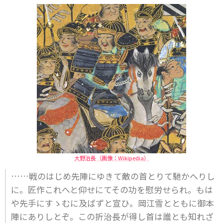
大野治長（画像：Wikipedia）
……戦のはじめ先陣にゆきて敵の首とりて馳かへりし
に。匠作これへと仰せにてその功を慰労せられ。もは
や先手にすゝむに及ばずと宣ひ。岡江雪とともに御本
陣にありしとぞ。この折治長が得し首は誰とも知れざ