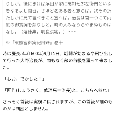
りしが。後にきけば浮田が家に高知七郎左衛門といふ
者なるよし聞召。さほど名ある者と志らば。我その折
たしかに見て置べきにと宣へば。治長は首一つにて両
度の御賞詞を蒙りしと。時の人みなうらやまぬものは
なし。（落穂集。明良洪範。）……
※『東照宮御実紀附録』巻十
時は慶長5年(1600年)9月15日。戦闘が始まるや飛び出し
て行った大野治長が、間もなく敵の首級を獲って来まし
た。
「おお、でかした！」
「匠作(しょうさく。修理亮＝治長)よ、こちらへ参れ」
さっそく首級は実検に供されますが、この首級が誰のも
のかは判然としません。