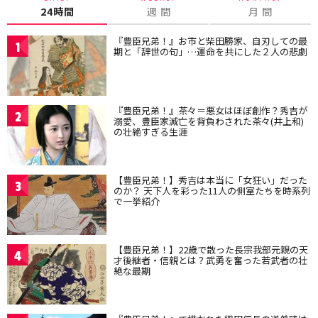
24時間
週 間
月 間
『豊臣兄弟！』お市と柴田勝家、自刃しての最
1
期と「辞世の句」…運命を共にした２人の悲劇
『豊臣兄弟！』茶々＝悪女はほぼ創作？秀吉が
2
溺愛、豊臣家滅亡を背負わされた茶々(井上和)
の壮絶すぎる生涯
【豊臣兄弟！】秀吉は本当に「女狂い」だった
3
のか？ 天下人を彩った11人の側室たちを時系列
で一挙紹介
【豊臣兄弟！】22歳で散った長宗我部元親の天
4
才後継者・信親とは？武勇を奮った若武者の壮
絶な最期