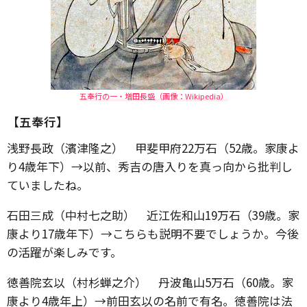
五奉行の一・増田長盛（画像：Wikipedia）
【五奉行】
浅野長政（濱津隆之） 甲斐甲府22万石（52歳。家康よ
り4歳年下）→以前、秀吉の唐入りを真っ向から批判し
ていましたね。
石田三成（中村七之助） 近江佐和山19万石（39歳。家
康より17歳年下）→こちらも説明不要でしょうか。今後
の活躍が楽しみです。
徳善院玄以（村杉蝉之介） 丹波亀山5万石（60歳。家
康より4歳年上）→前田玄以の名前で有名。徳善院は法