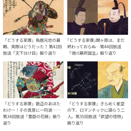
「どうする家康」鳥居元忠の最
｢どうする家康｣関ヶ原は、まだ
期、実際はどうだった？ 第42回
終わっておらぬ…第44回放送
放送「天下分け目」振り返り
「徳川幕府誕生」振り返り
「どうする家康」数正のあほた
「どうする家康」きらめく星空
わけー！その真意に一同涙……
の下、ロマンチックに語らう二
第34回放送「豊臣の花嫁」振り
人。第35回放送「欲望の怪物」
返り
振り返り