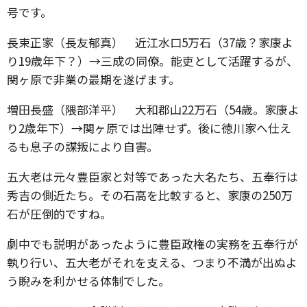
号です。
長束正家（長友郁真） 近江水口5万石（37歳？家康よ
り19歳年下？）→三成の同僚。能吏として活躍するが、
関ヶ原で非業の最期を遂げます。
増田長盛（隈部洋平） 大和郡山22万石（54歳。家康よ
り2歳年下）→関ヶ原では出陣せず。後に徳川家へ仕え
るも息子の謀叛により自害。
五大老は元々豊臣家と対等であった大名たち、五奉行は
秀吉の側近たち。その石高を比較すると、家康の250万
石が圧倒的ですね。
劇中でも説明があったように豊臣政権の実務を五奉行が
執り行い、五大老がそれを支える、つまり不満が出ぬよ
う睨みを利かせる体制でした。