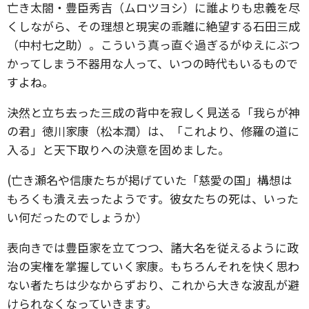
亡き太閤・豊臣秀吉（ムロツヨシ）に誰よりも忠義を尽
くしながら、その理想と現実の乖離に絶望する石田三成
（中村七之助）。こういう真っ直ぐ過ぎるがゆえにぶつ
かってしまう不器用な人って、いつの時代もいるもので
すよね。
決然と立ち去った三成の背中を寂しく見送る「我らが神
の君」徳川家康（松本潤）は、「これより、修羅の道に
入る」と天下取りへの決意を固めました。
(亡き瀬名や信康たちが掲げていた「慈愛の国」構想は
もろくも潰え去ったようです。彼女たちの死は、いった
い何だったのでしょうか）
表向きでは豊臣家を立てつつ、諸大名を従えるように政
治の実権を掌握していく家康。もちろんそれを快く思わ
ない者たちは少なからずおり、これから大きな波乱が避
けられなくなっていきます。