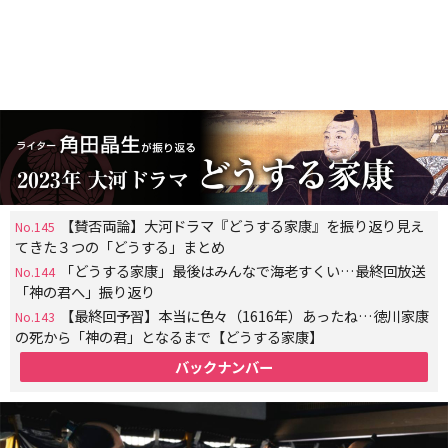
【賛否両論】大河ドラマ『どうする家康』を振り返り見え
No.145
てきた３つの「どうする」まとめ
「どうする家康」最後はみんなで海老すくい…最終回放送
No.144
「神の君へ」振り返り
【最終回予習】本当に色々（1616年）あったね…徳川家康
No.143
の死から「神の君」となるまで【どうする家康】
バックナンバー