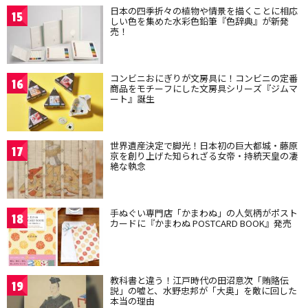
日本の四季折々の植物や情景を描くことに相応
15
しい色を集めた水彩色鉛筆『色辞典』が新発
売！
コンビニおにぎりが文房具に！コンビニの定番
16
商品をモチーフにした文房具シリーズ『ジムマ
ート』誕生
世界遺産決定で脚光！日本初の巨大都城・藤原
17
京を創り上げた知られざる女帝・持統天皇の凄
絶な執念
手ぬぐい専門店「かまわぬ」の人気柄がポスト
18
カードに『かまわぬ POSTCARD BOOK』発売
教科書と違う！江戸時代の田沼意次「賄賂伝
19
説」の嘘と、水野忠邦が「大奥」を敵に回した
本当の理由