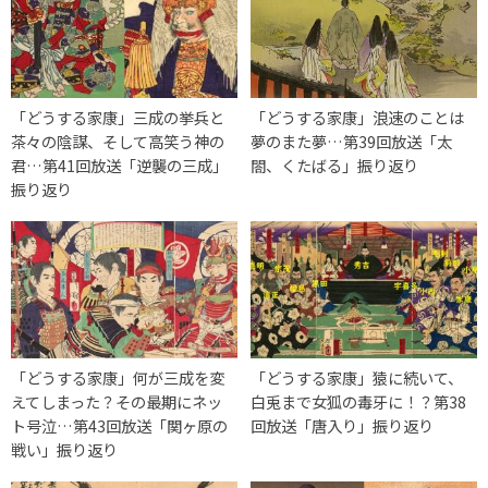
「どうする家康」三成の挙兵と
「どうする家康」浪速のことは
茶々の陰謀、そして高笑う神の
夢のまた夢…第39回放送「太
君…第41回放送「逆襲の三成」
閤、くたばる」振り返り
振り返り
「どうする家康」何が三成を変
「どうする家康」猿に続いて、
えてしまった？その最期にネッ
白兎まで女狐の毒牙に！？第38
ト号泣…第43回放送「関ヶ原の
回放送「唐入り」振り返り
戦い」振り返り