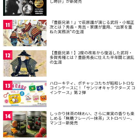
し時計」が新発売
『豊臣兄弟！』で萩原護が演じる武将・小堀正
11
次とは？秀長・秀吉・家康が重用、“出家を重
ねた実務派”の生涯
【豊臣兄弟！】2度の改易から復活した武将・
12
多賀秀種とは？豊臣秀長に仕えた半年間と波乱
の生涯
ハローキティ、ポチャッコたちが昭和レトロな
13
コインケースに！「サンリオキャラクターズ コ
インケース」第２弾
しっかり抹茶の味わい、さらに果実の香りも楽
14
しめる「無糖フレーバー抹茶」ストロベリー、
マンゴー新発売