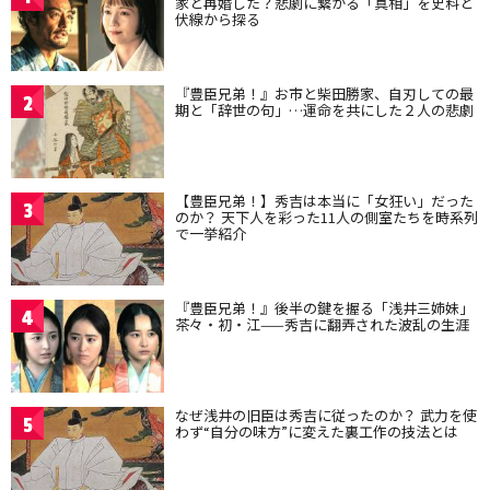
家と再婚した？悲劇に繋がる「真相」を史料と
伏線から探る
『豊臣兄弟！』お市と柴田勝家、自刃しての最
2
期と「辞世の句」…運命を共にした２人の悲劇
【豊臣兄弟！】秀吉は本当に「女狂い」だった
3
のか？ 天下人を彩った11人の側室たちを時系列
で一挙紹介
『豊臣兄弟！』後半の鍵を握る「浅井三姉妹」
4
茶々・初・江——秀吉に翻弄された波乱の生涯
なぜ浅井の旧臣は秀吉に従ったのか？ 武力を使
5
わず“自分の味方”に変えた裏工作の技法とは