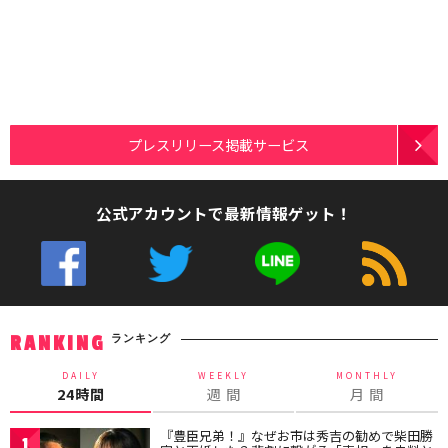
プレスリリース掲載サービス
公式アカウントで最新情報ゲット！
ランキング
RANKING
DAILY
WEEKLY
MONTHLY
24時間
週 間
月 間
『豊臣兄弟！』なぜお市は秀吉の勧めで柴田勝
1