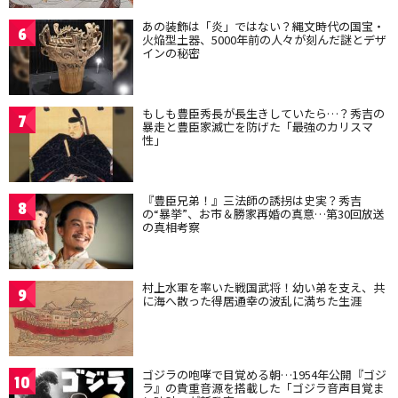
あの装飾は「炎」ではない？縄文時代の国宝・
6
火焔型土器、5000年前の人々が刻んだ謎とデザ
インの秘密
もしも豊臣秀長が長生きしていたら…？秀吉の
7
暴走と豊臣家滅亡を防げた「最強のカリスマ
性」
『豊臣兄弟！』三法師の誘拐は史実？秀吉
8
の“暴挙”、お市＆勝家再婚の真意…第30回放送
の真相考察
村上水軍を率いた戦国武将！幼い弟を支え、共
9
に海へ散った得居通幸の波乱に満ちた生涯
ゴジラの咆哮で目覚める朝…1954年公開『ゴジ
10
ラ』の貴重音源を搭載した「ゴジラ音声目覚ま