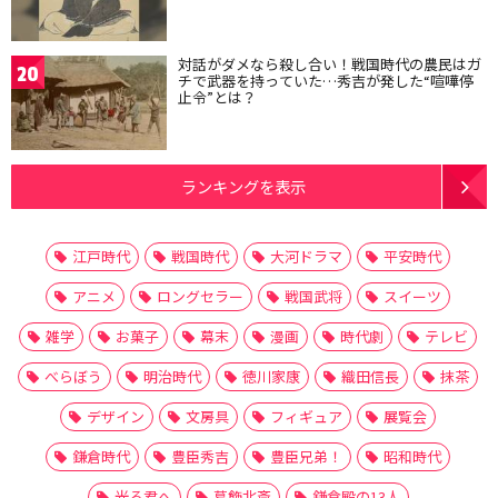
対話がダメなら殺し合い！戦国時代の農民はガ
20
チで武器を持っていた…秀吉が発した“喧嘩停
止令”とは？
ランキングを表示
江戸時代
戦国時代
大河ドラマ
平安時代
アニメ
ロングセラー
戦国武将
スイーツ
雑学
お菓子
幕末
漫画
時代劇
テレビ
べらぼう
明治時代
徳川家康
織田信長
抹茶
デザイン
文房具
フィギュア
展覧会
鎌倉時代
豊臣秀吉
豊臣兄弟！
昭和時代
光る君へ
葛飾北斎
鎌倉殿の13人