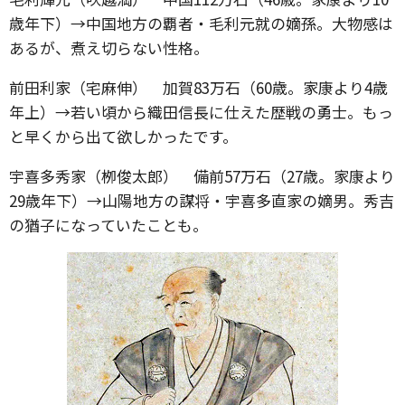
歳年下）→中国地方の覇者・毛利元就の嫡孫。大物感は
あるが、煮え切らない性格。
前田利家（宅麻伸） 加賀83万石（60歳。家康より4歳
年上）→若い頃から織田信長に仕えた歴戦の勇士。もっ
と早くから出て欲しかったです。
宇喜多秀家（栁俊太郎） 備前57万石（27歳。家康より
29歳年下）→山陽地方の謀将・宇喜多直家の嫡男。秀吉
の猶子になっていたことも。