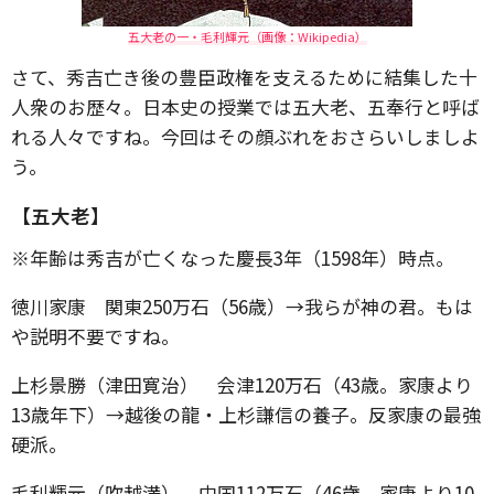
五大老の一・毛利輝元（画像：Wikipedia）
さて、秀吉亡き後の豊臣政権を支えるために結集した十
人衆のお歴々。日本史の授業では五大老、五奉行と呼ば
れる人々ですね。今回はその顔ぶれをおさらいしましよ
う。
【五大老】
※年齢は秀吉が亡くなった慶長3年（1598年）時点。
徳川家康 関東250万石（56歳）→我らが神の君。もは
や説明不要ですね。
上杉景勝（津田寛治） 会津120万石（43歳。家康より
13歳年下）→越後の龍・上杉謙信の養子。反家康の最強
硬派。
毛利輝元（吹越満） 中国112万石（46歳。家康より10