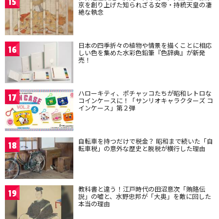
15
京を創り上げた知られざる女帝・持統天皇の凄
絶な執念
日本の四季折々の植物や情景を描くことに相応
16
しい色を集めた水彩色鉛筆『色辞典』が新発
売！
ハローキティ、ポチャッコたちが昭和レトロな
17
コインケースに！「サンリオキャラクターズ コ
インケース」第２弾
自転車を持つだけで税金？ 昭和まで続いた「自
18
転車税」の意外な歴史と脱税が横行した理由
教科書と違う！江戸時代の田沼意次「賄賂伝
19
説」の嘘と、水野忠邦が「大奥」を敵に回した
本当の理由