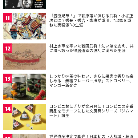
『豊臣兄弟！』で萩原護が演じる武将・小堀正
11
次とは？秀長・秀吉・家康が重用、“出家を重
ねた実務派”の生涯
村上水軍を率いた戦国武将！幼い弟を支え、共
12
に海へ散った得居通幸の波乱に満ちた生涯
しっかり抹茶の味わい、さらに果実の香りも楽
13
しめる「無糖フレーバー抹茶」ストロベリー、
マンゴー新発売
コンビニおにぎりが文房具に！コンビニの定番
14
商品をモチーフにした文房具シリーズ『ジムマ
ート』誕生
世界遺産決定で脚光！日本初の巨大都城・藤原