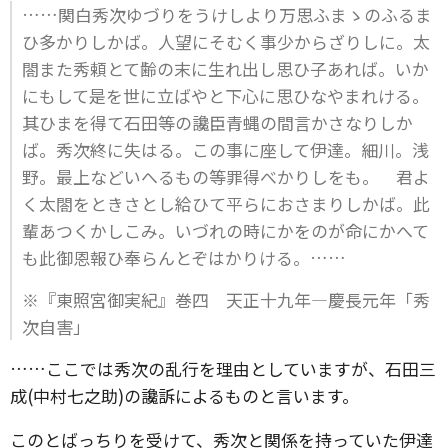
……関白秀次ゆづりをうけしより万思ふまゝのふるま
ひ多かりしかば。人望にそむく事少からざりしに。太
閤また秀頼とて齢の末に生れ出し思ひ子あれば。いか
にもして是を世に立ばやと下心に思ひなやまれける。
其ひまを得て石田等の讒臣青蝿の間言かさなりしか
ば。秀次終に失はる。この事に座して伊達。細川。浅
野。最上などいへるもの等罪得べかりしをも。 君よ
く太閤をときさとし給ひて平らにおさまりしかば。此
輩あつくかしこみ。いづれの時にかをのが命にかへて
も此御恩報ひ奉らんとぞはかりける。……
※『東照宮御実紀』巻四 天正十九年―慶長元年「秀
次自害」
……ここでは秀次の乱行を理由としていますが、石田三
成(中村七之助)の讒訴によるものと言います。
このとばっちりを受けて、秀次と関係を持っていた伊達