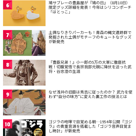
鳩サブレーの豊島屋が『鳩の日』（8月10日）
6
限定グッズ詳細を発表！今年はシリコンポーチ
「はとっこ」
土偶なりきりパーカーも！青森の縄文遺跡群で
7
発掘された土偶がモチーフのキュートなグッズ
が新発売
『豊臣兄弟！』小一郎の5万の大軍に徹底抗
8
戦！切腹覚悟で長宗我部元親に降伏を迫った武
将・谷忠澄の生涯
なぜ浅井の旧臣は秀吉に従ったのか？ 武力を使
9
わず“自分の味方”に変えた裏工作の技法とは
ゴジラの咆哮で目覚める朝…1954年公開『ゴジ
10
ラ』の貴重音源を搭載した「ゴジラ音声目覚ま
し時計」が新発売