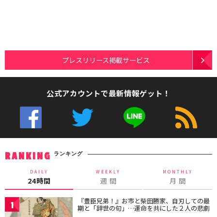
プレスリリース掲載サービス
公式アカウントで最新情報ゲット！
ランキング
RANKING
DAILY
WEEKLY
MONTHLY
24時間
週 間
月 間
『豊臣兄弟！』お市と柴田勝家、自刃しての最
1
期と「辞世の句」…運命を共にした２人の悲劇