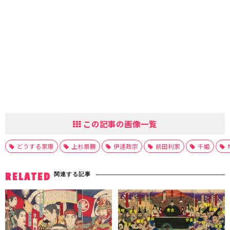
この記事の画像一覧
どうする家康
上杉景勝
伊達政宗
前田利家
千姫
関連する記事
RELATED