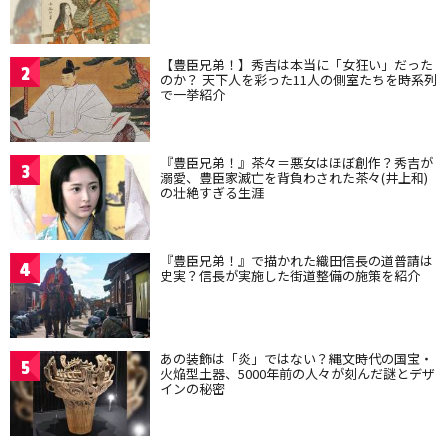
【豊臣兄弟！】秀吉は本当に「女狂い」だった
2
のか？ 天下人を彩った11人の側室たちを時系列
で一挙紹介
『豊臣兄弟！』茶々＝悪女はほぼ創作？秀吉が
3
溺愛、豊臣家滅亡を背負わされた茶々(井上和)
の壮絶すぎる生涯
『豊臣兄弟！』で描かれた織田信長の道普請は
4
史実？信長が実施した街道整備の施策を紹介
あの装飾は「炎」ではない？縄文時代の国宝・
5
火焔型土器、5000年前の人々が刻んだ謎とデザ
インの秘密