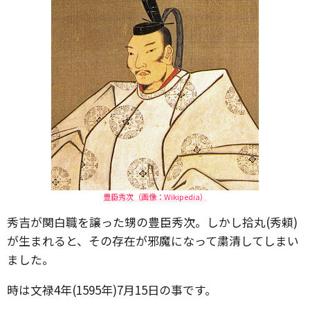
豊臣秀次（画像：Wikipedia）
秀吉が関白職を譲った甥の豊臣秀次。しかし拾丸(秀頼)
が生まれると、その存在が邪魔になって粛清してしまい
ました。
時は文禄4年(1595年)7月15日の事です。