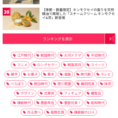
【季節・数量限定】キンモクセイの香りを天然
20
精油で再現した「スチームクリーム キンモクセ
イ&茶」新登場
ランキングを表示
江戸時代
戦国時代
大河ドラマ
平安時代
アニメ
ロングセラー
戦国武将
スイーツ
雑学
お菓子
幕末
漫画
時代劇
テレビ
べらぼう
明治時代
徳川家康
織田信長
抹茶
デザイン
文房具
フィギュア
展覧会
鎌倉時代
豊臣秀吉
豊臣兄弟！
昭和時代
光る君へ
葛飾北斎
鎌倉殿の13人