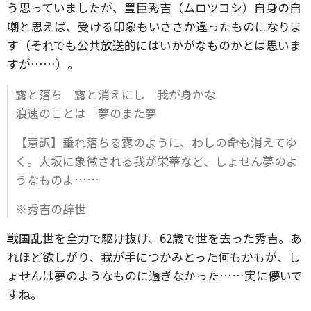
う思っていましたが、豊臣秀吉（ムロツヨシ）自身の自
嘲と思えば、受ける印象もいささか違ったものになりま
す（それでも公共放送的にはいかがなものかとは思いま
すが……）。
露と落ち 露と消えにし 我が身かな
浪速のことは 夢のまた夢
【意訳】垂れ落ちる露のように、わしの命も消えてゆ
く。大坂に象徴される我が栄華など、しょせん夢のよ
うなものよ……
※秀吉の辞世
戦国乱世を全力で駆け抜け、62歳で世を去った秀吉。あ
れほど欲しがり、我が手につかみとった何もかもが、し
ょせんは夢のようなものに過ぎなかった……実に儚いで
すね。