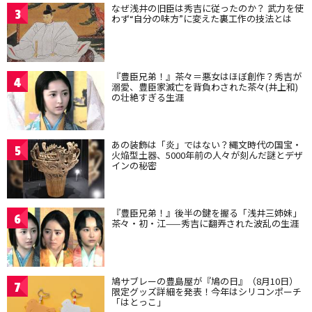
なぜ浅井の旧臣は秀吉に従ったのか？ 武力を使
3
わず“自分の味方”に変えた裏工作の技法とは
『豊臣兄弟！』茶々＝悪女はほぼ創作？秀吉が
4
溺愛、豊臣家滅亡を背負わされた茶々(井上和)
の壮絶すぎる生涯
あの装飾は「炎」ではない？縄文時代の国宝・
5
火焔型土器、5000年前の人々が刻んだ謎とデザ
インの秘密
『豊臣兄弟！』後半の鍵を握る「浅井三姉妹」
6
茶々・初・江——秀吉に翻弄された波乱の生涯
鳩サブレーの豊島屋が『鳩の日』（8月10日）
7
限定グッズ詳細を発表！今年はシリコンポーチ
「はとっこ」