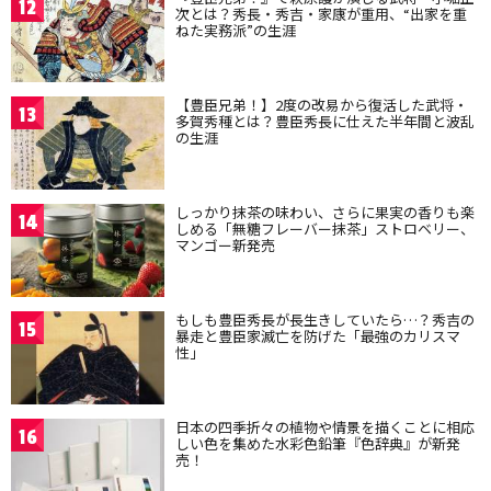
12
次とは？秀長・秀吉・家康が重用、“出家を重
ねた実務派”の生涯
【豊臣兄弟！】2度の改易から復活した武将・
13
多賀秀種とは？豊臣秀長に仕えた半年間と波乱
の生涯
しっかり抹茶の味わい、さらに果実の香りも楽
14
しめる「無糖フレーバー抹茶」ストロベリー、
マンゴー新発売
もしも豊臣秀長が長生きしていたら…？秀吉の
15
暴走と豊臣家滅亡を防げた「最強のカリスマ
性」
日本の四季折々の植物や情景を描くことに相応
16
しい色を集めた水彩色鉛筆『色辞典』が新発
売！