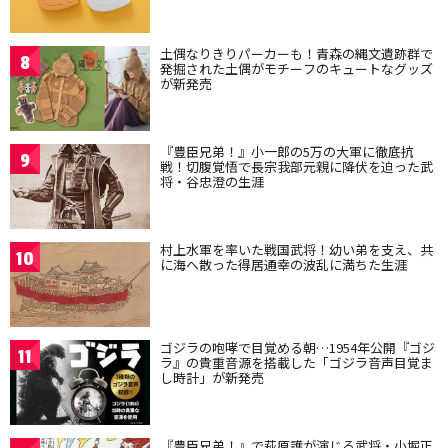
土偶なりきりパーカーも！青森の縄文遺跡群で
8
発掘された土偶がモチーフのキュートなグッズ
が新発売
『豊臣兄弟！』小一郎の5万の大軍に徹底抗
9
戦！切腹覚悟で長宗我部元親に降伏を迫った武
将・谷忠澄の生涯
村上水軍を率いた戦国武将！幼い弟を支え、共
10
に海へ散った得居通幸の波乱に満ちた生涯
ゴジラの咆哮で目覚める朝…1954年公開『ゴジ
11
ラ』の貴重音源を搭載した「ゴジラ音声目覚ま
し時計」が新発売
『豊臣兄弟！』で萩原護が演じる武将・小堀正