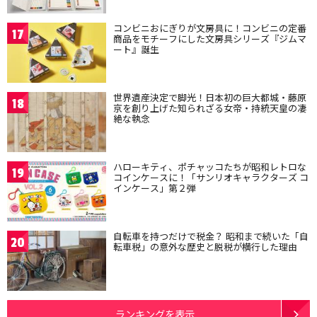
コンビニおにぎりが文房具に！コンビニの定番
17
商品をモチーフにした文房具シリーズ『ジムマ
ート』誕生
世界遺産決定で脚光！日本初の巨大都城・藤原
18
京を創り上げた知られざる女帝・持統天皇の凄
絶な執念
ハローキティ、ポチャッコたちが昭和レトロな
19
コインケースに！「サンリオキャラクターズ コ
インケース」第２弾
自転車を持つだけで税金？ 昭和まで続いた「自
20
転車税」の意外な歴史と脱税が横行した理由
ランキングを表示