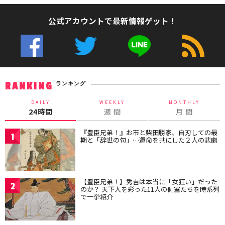
公式アカウントで最新情報ゲット！
ランキング
RANKING
DAILY
WEEKLY
MONTHLY
24時間
週 間
月 間
『豊臣兄弟！』お市と柴田勝家、自刃しての最
1
期と「辞世の句」…運命を共にした２人の悲劇
【豊臣兄弟！】秀吉は本当に「女狂い」だった
2
のか？ 天下人を彩った11人の側室たちを時系列
で一挙紹介