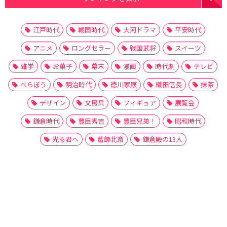
江戸時代
戦国時代
大河ドラマ
平安時代
アニメ
ロングセラー
戦国武将
スイーツ
雑学
お菓子
幕末
漫画
時代劇
テレビ
べらぼう
明治時代
徳川家康
織田信長
抹茶
デザイン
文房具
フィギュア
展覧会
鎌倉時代
豊臣秀吉
豊臣兄弟！
昭和時代
光る君へ
葛飾北斎
鎌倉殿の13人